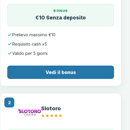
BONUS
€10 Senza deposito
Prelievo massimo €10
Requisito cash x5
Valido per 5 giorni
Vedi il bonus
2
Slotoro
★★★★★