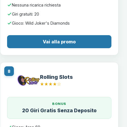
Nessuna ricarica richiesta
Giri gratuiti: 20
Gioco: Wild Joker's Diamonds
Vai alla promo
8
Rolling Slots
★★★★☆
BONUS
20 Giri Gratis Senza Deposito