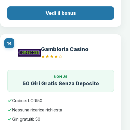
Vedi il bonus
14
Gambloria Casino
★★★★☆
BONUS
50 Giri Gratis Senza Deposito
Codice: LORI50
Nessuna ricarica richiesta
Giri gratuiti: 50