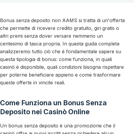
Bonus senza deposito non AAMS si tratta di un'offerta
che permette di ricevere credito gratuito, giri gratis o
altri premi senza dover versare nemmeno un
centesimo di tasca propria. In questa guida completa
analizzeremo tutto ciò che è fondamentale sapere su
questa tipologia di bonus: come funziona, in quali
casinò è disponibile, quali condizioni bisogna rispettare
per poterne beneficiare appieno e come trasformare
queste offerte in vincite reali.
Come Funziona un Bonus Senza
Deposito nei Casinò Online
Un bonus senza deposito è una promozione che il
casinò offre ai nuovi iscritti senza richiedere alcun