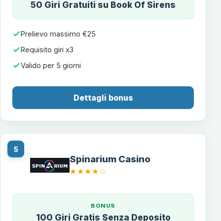
50 Giri Gratuiti su Book Of Sirens
Prelievo massimo €25
Requisito giri x3
Valido per 5 giorni
Dettagli bonus
5
Spinarium Casino
★★★★☆
BONUS
100 Giri Gratis Senza Deposito