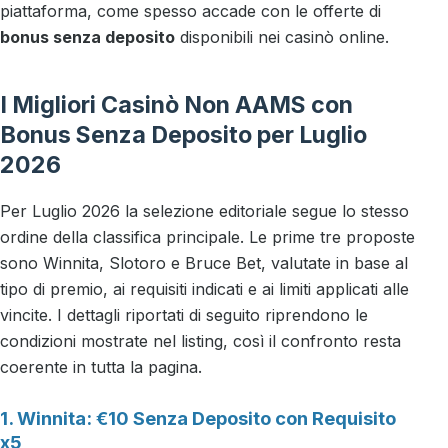
piattaforma, come spesso accade con le offerte di
bonus senza deposito
disponibili nei casinò online.
I Migliori Casinò Non AAMS con
Bonus Senza Deposito per Luglio
2026
Per Luglio 2026 la selezione editoriale segue lo stesso
ordine della classifica principale. Le prime tre proposte
sono Winnita, Slotoro e Bruce Bet, valutate in base al
tipo di premio, ai requisiti indicati e ai limiti applicati alle
vincite. I dettagli riportati di seguito riprendono le
condizioni mostrate nel listing, così il confronto resta
coerente in tutta la pagina.
1. Winnita: €10 Senza Deposito con Requisito
x5