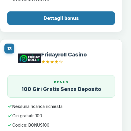
Dettagli bonus
13
Fridayroll Casino
★★★★☆
BONUS
100 Giri Gratis Senza Deposito
Nessuna ricarica richiesta
Giri gratuiti: 100
Codice: BONUS100