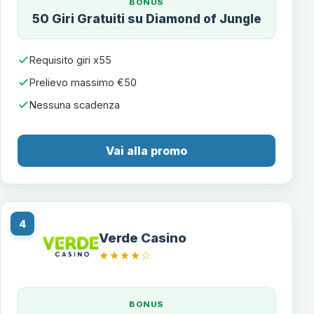
BONUS
50 Giri Gratuiti su Diamond of Jungle
Requisito giri x55
Prelievo massimo €50
Nessuna scadenza
Vai alla promo
4
Verde Casino
★★★★☆
BONUS