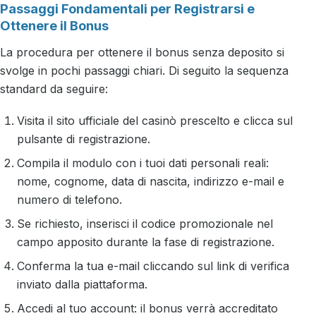
Passaggi Fondamentali per Registrarsi e
Ottenere il Bonus
La procedura per ottenere il bonus senza deposito si
svolge in pochi passaggi chiari. Di seguito la sequenza
standard da seguire:
Visita il sito ufficiale del casinò prescelto e clicca sul
pulsante di registrazione.
Compila il modulo con i tuoi dati personali reali:
nome, cognome, data di nascita, indirizzo e-mail e
numero di telefono.
Se richiesto, inserisci il codice promozionale nel
campo apposito durante la fase di registrazione.
Conferma la tua e-mail cliccando sul link di verifica
inviato dalla piattaforma.
Accedi al tuo account: il bonus verrà accreditato