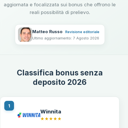
aggiornata e focalizzata sui bonus che offrono le
reali possibilità di prelievo.
Matteo Russo
Revisione editoriale
Ultimo aggiornamento: 7 Agosto 2026
Classifica bonus senza
deposito 2026
1
Winnita
★★★★★