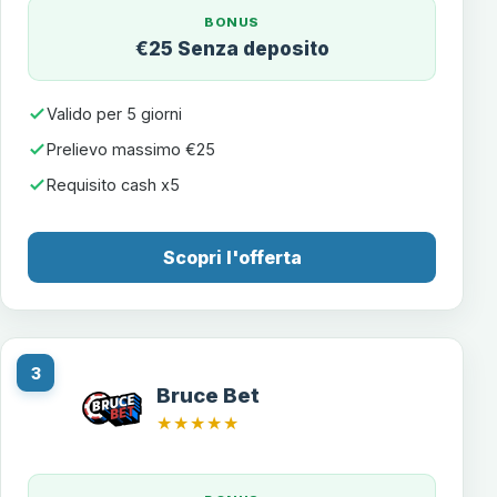
BONUS
€25 Senza deposito
Valido per 5 giorni
Prelievo massimo €25
Requisito cash x5
Scopri l'offerta
3
Bruce Bet
★★★★★