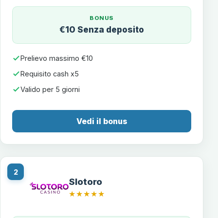
BONUS
€10 Senza deposito
Prelievo massimo €10
Requisito cash x5
Valido per 5 giorni
Vedi il bonus
2
Slotoro
★★★★★