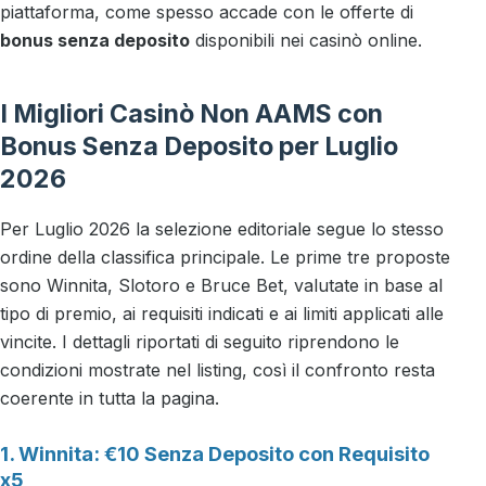
piattaforma, come spesso accade con le offerte di
bonus senza deposito
disponibili nei casinò online.
I Migliori Casinò Non AAMS con
Bonus Senza Deposito per Luglio
2026
Per Luglio 2026 la selezione editoriale segue lo stesso
ordine della classifica principale. Le prime tre proposte
sono Winnita, Slotoro e Bruce Bet, valutate in base al
tipo di premio, ai requisiti indicati e ai limiti applicati alle
vincite. I dettagli riportati di seguito riprendono le
condizioni mostrate nel listing, così il confronto resta
coerente in tutta la pagina.
1. Winnita: €10 Senza Deposito con Requisito
x5