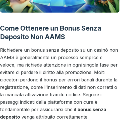
Come Ottenere un Bonus Senza
Deposito Non AAMS
Richiedere un bonus senza deposito su un casinò non
AAMS è generalmente un processo semplice e
veloce, ma richiede attenzione in ogni singola fase per
evitare di perdere il diritto alla promozione. Molti
giocatori perdono il bonus per errori banali durante la
registrazione, come l'inserimento di dati non corretti o
la mancata attivazione tramite codice. Seguire i
passaggi indicati dalla piattaforma con cura è
fondamentale per assicurarsi che il
bonus senza
deposito
venga attribuito correttamente.