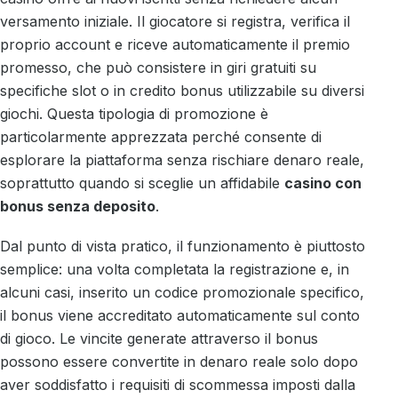
versamento iniziale. Il giocatore si registra, verifica il
proprio account e riceve automaticamente il premio
promesso, che può consistere in giri gratuiti su
specifiche slot o in credito bonus utilizzabile su diversi
giochi. Questa tipologia di promozione è
particolarmente apprezzata perché consente di
esplorare la piattaforma senza rischiare denaro reale,
soprattutto quando si sceglie un affidabile
casino con
bonus senza deposito
.
Dal punto di vista pratico, il funzionamento è piuttosto
semplice: una volta completata la registrazione e, in
alcuni casi, inserito un codice promozionale specifico,
il bonus viene accreditato automaticamente sul conto
di gioco. Le vincite generate attraverso il bonus
possono essere convertite in denaro reale solo dopo
aver soddisfatto i requisiti di scommessa imposti dalla