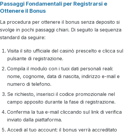
Passaggi Fondamentali per Registrarsi e
Ottenere il Bonus
La procedura per ottenere il bonus senza deposito si
svolge in pochi passaggi chiari. Di seguito la sequenza
standard da seguire:
Visita il sito ufficiale del casinò prescelto e clicca sul
pulsante di registrazione.
Compila il modulo con i tuoi dati personali reali:
nome, cognome, data di nascita, indirizzo e-mail e
numero di telefono.
Se richiesto, inserisci il codice promozionale nel
campo apposito durante la fase di registrazione.
Conferma la tua e-mail cliccando sul link di verifica
inviato dalla piattaforma.
Accedi al tuo account: il bonus verrà accreditato