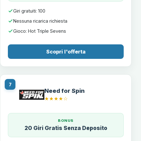
Giri gratuiti: 100
Nessuna ricarica richiesta
Gioco: Hot Triple Sevens
Scopri l'offerta
7
Need for Spin
★★★★☆
BONUS
20 Giri Gratis Senza Deposito