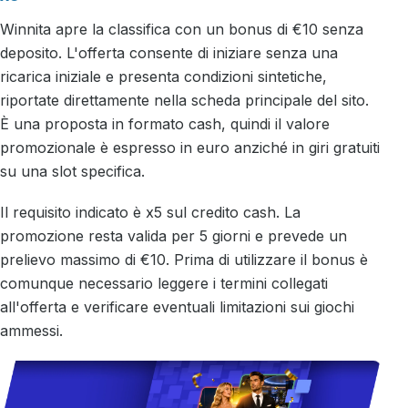
Winnita apre la classifica con un bonus di €10 senza
deposito. L'offerta consente di iniziare senza una
ricarica iniziale e presenta condizioni sintetiche,
riportate direttamente nella scheda principale del sito.
È una proposta in formato cash, quindi il valore
promozionale è espresso in euro anziché in giri gratuiti
su una slot specifica.
Il requisito indicato è x5 sul credito cash. La
promozione resta valida per 5 giorni e prevede un
prelievo massimo di €10. Prima di utilizzare il bonus è
comunque necessario leggere i termini collegati
all'offerta e verificare eventuali limitazioni sui giochi
ammessi.