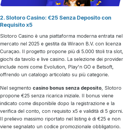
2. Slotoro Casino: €25 Senza Deposito con
Requisito x5
Slotoro Casino è una piattaforma moderna entrata nel
mercato nel 2025 e gestita da Wiraon B.V. con licenza
Curaçao. Il progetto propone più di 5.000 titoli tra slot,
giochi da tavolo e live casino. La selezione dei provider
include nomi come Evolution, Play'n GO e Betsoft,
offrendo un catalogo articolato su più categorie.
Nel segmento
casino bonus senza deposito
, Slotoro
propone €25 senza ricarica iniziale. Il bonus viene
indicato come disponibile dopo la registrazione e la
verifica del conto, con requisito x5 e validità di 5 giorni.
Il prelievo massimo riportato nel listing è di €25 e non
viene segnalato un codice promozionale obbligatorio.