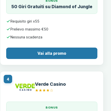
BONUS
50 Giri Gratuiti su Diamond of Jungle
Requisito giri x55
Prelievo massimo €50
Nessuna scadenza
Vai alla promo
4
Verde Casino
★★★★☆
BONUS