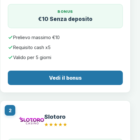
BONUS
€10 Senza deposito
Prelievo massimo €10
Requisito cash x5
Valido per 5 giorni
Vedi il bonus
2
Slotoro
★★★★★