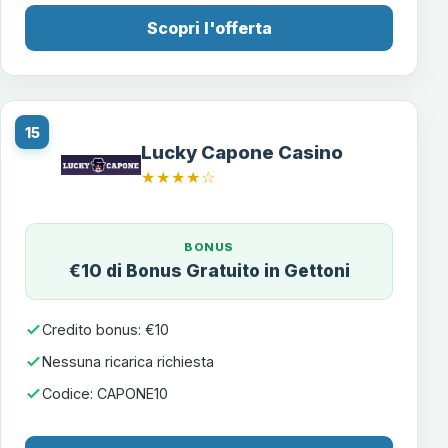
Scopri l'offerta
15
Lucky Capone Casino
★★★★☆
BONUS
€10 di Bonus Gratuito in Gettoni
Credito bonus: €10
Nessuna ricarica richiesta
Codice: CAPONE10