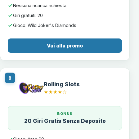
Nessuna ricarica richiesta
Giri gratuiti: 20
Gioco: Wild Joker's Diamonds
Vai alla promo
8
Rolling Slots
★★★★☆
BONUS
20 Giri Gratis Senza Deposito