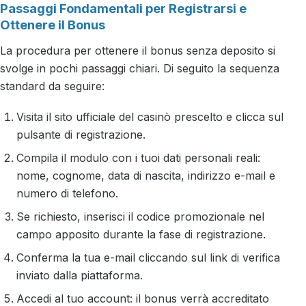
Passaggi Fondamentali per Registrarsi e
Ottenere il Bonus
La procedura per ottenere il bonus senza deposito si
svolge in pochi passaggi chiari. Di seguito la sequenza
standard da seguire:
Visita il sito ufficiale del casinò prescelto e clicca sul
pulsante di registrazione.
Compila il modulo con i tuoi dati personali reali:
nome, cognome, data di nascita, indirizzo e-mail e
numero di telefono.
Se richiesto, inserisci il codice promozionale nel
campo apposito durante la fase di registrazione.
Conferma la tua e-mail cliccando sul link di verifica
inviato dalla piattaforma.
Accedi al tuo account: il bonus verrà accreditato