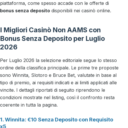
piattaforma, come spesso accade con le offerte di
bonus senza deposito
disponibili nei casinò online.
I Migliori Casinò Non AAMS con
Bonus Senza Deposito per Luglio
2026
Per Luglio 2026 la selezione editoriale segue lo stesso
ordine della classifica principale. Le prime tre proposte
sono Winnita, Slotoro e Bruce Bet, valutate in base al
tipo di premio, ai requisiti indicati e ai limiti applicati alle
vincite. I dettagli riportati di seguito riprendono le
condizioni mostrate nel listing, così il confronto resta
coerente in tutta la pagina.
1. Winnita: €10 Senza Deposito con Requisito
x5