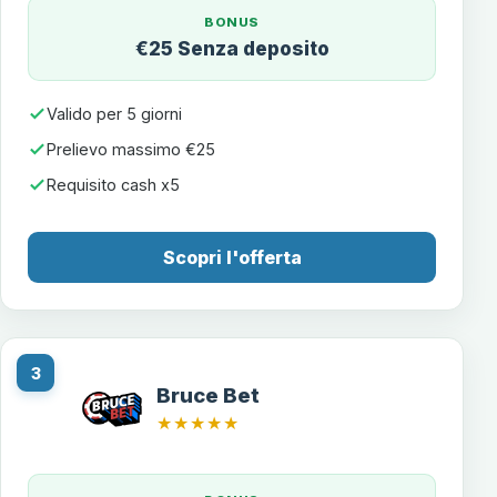
BONUS
€25 Senza deposito
Valido per 5 giorni
Prelievo massimo €25
Requisito cash x5
Scopri l'offerta
3
Bruce Bet
★★★★★