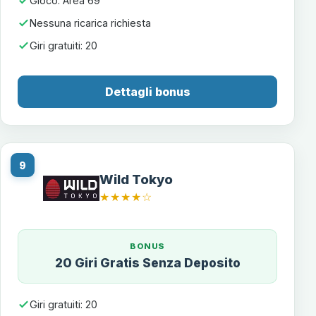
Gioco: Area 69
Nessuna ricarica richiesta
Giri gratuiti: 20
Dettagli bonus
9
Wild Tokyo
★★★★☆
BONUS
20 Giri Gratis Senza Deposito
Giri gratuiti: 20