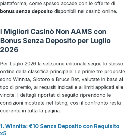
piattaforma, come spesso accade con le offerte di
bonus senza deposito
disponibili nei casinò online.
I Migliori Casinò Non AAMS con
Bonus Senza Deposito per Luglio
2026
Per Luglio 2026 la selezione editoriale segue lo stesso
ordine della classifica principale. Le prime tre proposte
sono Winnita, Slotoro e Bruce Bet, valutate in base al
tipo di premio, ai requisiti indicati e ai limiti applicati alle
vincite. I dettagli riportati di seguito riprendono le
condizioni mostrate nel listing, così il confronto resta
coerente in tutta la pagina.
1. Winnita: €10 Senza Deposito con Requisito
x5