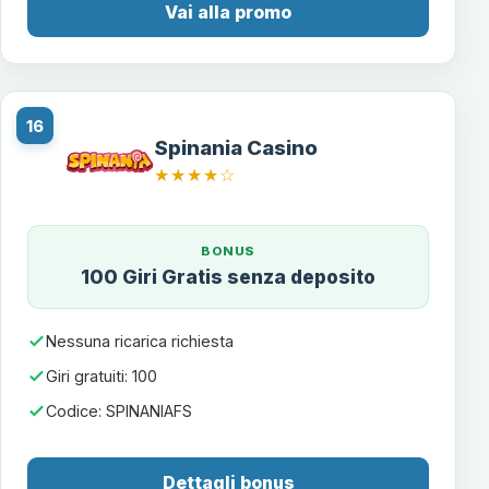
Vai alla promo
16
Spinania Casino
★★★★☆
BONUS
100 Giri Gratis senza deposito
Nessuna ricarica richiesta
Giri gratuiti: 100
Codice: SPINANIAFS
Dettagli bonus