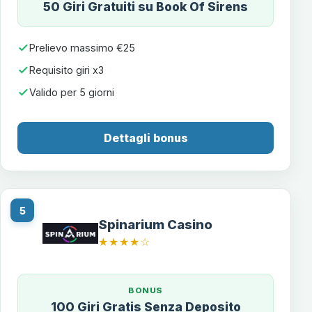
50 Giri Gratuiti su Book Of Sirens
Prelievo massimo €25
Requisito giri x3
Valido per 5 giorni
Dettagli bonus
5
Spinarium Casino
★★★★☆
BONUS
100 Giri Gratis Senza Deposito