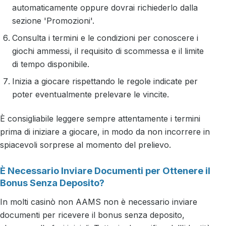
automaticamente oppure dovrai richiederlo dalla
sezione 'Promozioni'.
Consulta i termini e le condizioni per conoscere i
giochi ammessi, il requisito di scommessa e il limite
di tempo disponibile.
Inizia a giocare rispettando le regole indicate per
poter eventualmente prelevare le vincite.
È consigliabile leggere sempre attentamente i termini
prima di iniziare a giocare, in modo da non incorrere in
spiacevoli sorprese al momento del prelievo.
È Necessario Inviare Documenti per Ottenere il
Bonus Senza Deposito?
In molti casinò non AAMS non è necessario inviare
documenti per ricevere il bonus senza deposito,