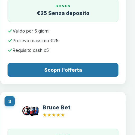
BONUS
€25 Senza deposito
Valido per 5 giorni
Prelievo massimo €25
Requisito cash x5
Scopri l'offerta
3
Bruce Bet
★★★★★