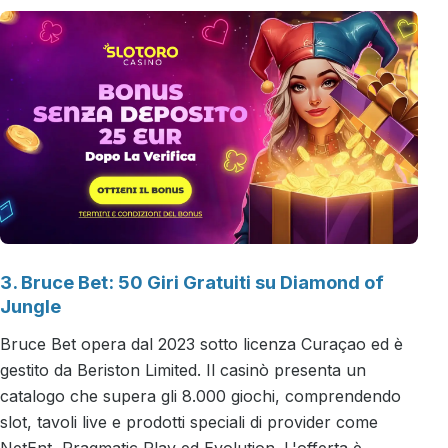
3. Bruce Bet: 50 Giri Gratuiti su Diamond of
Jungle
Bruce Bet opera dal 2023 sotto licenza Curaçao ed è
gestito da Beriston Limited. Il casinò presenta un
catalogo che supera gli 8.000 giochi, comprendendo
slot, tavoli live e prodotti speciali di provider come
NetEnt, Pragmatic Play ed Evolution. L'offerta è