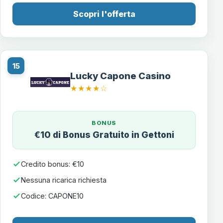
Scopri l'offerta
15
Lucky Capone Casino
★★★★☆
BONUS
€10 di Bonus Gratuito in Gettoni
Credito bonus: €10
Nessuna ricarica richiesta
Codice: CAPONE10