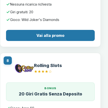
Nessuna ricarica richiesta
Giri gratuiti: 20
Gioco: Wild Joker's Diamonds
Vai alla promo
8
Rolling Slots
★★★★☆
BONUS
20 Giri Gratis Senza Deposito