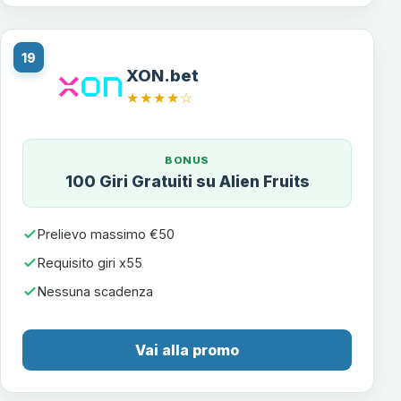
19
XON.bet
★★★★☆
BONUS
100 Giri Gratuiti su Alien Fruits
Prelievo massimo €50
Requisito giri x55
Nessuna scadenza
Vai alla promo