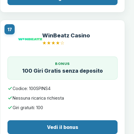
17
WinBeatz Casino
★★★★☆
BONUS
100 Giri Gratis senza deposito
Codice: 100SPINS4
Nessuna ricarica richiesta
Giri gratuiti: 100
Vedi il bonus