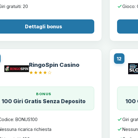
Giri gratuiti: 20
Gioco:
Dettagli bonus
12
RingoSpin Casino
★★★★☆
BONUS
100 Giri Gratis Senza Deposito
100 
Codice: BONUS100
Giri grat
Nessuna ricarica richiesta
Nessuna