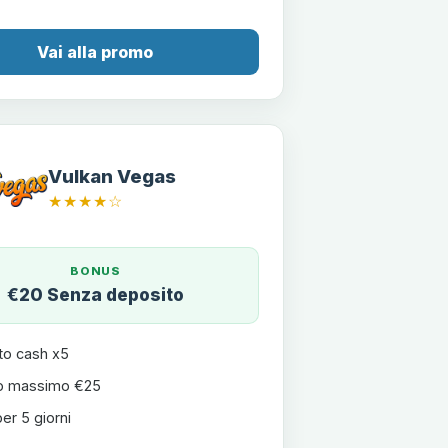
Vai alla promo
Vulkan Vegas
★★★★☆
BONUS
€20 Senza deposito
to cash x5
vo massimo €25
per 5 giorni