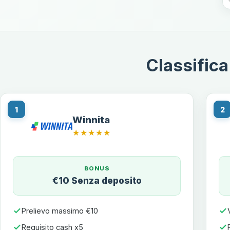
Classific
1
2
Winnita
★★★★★
BONUS
€10 Senza deposito
Prelievo massimo €10
Requisito cash x5