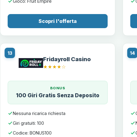
Gioco: Fruit Empire
Scopri l'offerta
13
14
Fridayroll Casino
★★★★☆
BONUS
100 Giri Gratis Senza Deposito
Nessuna ricarica richiesta
Giri gratuiti: 100
Codice: BONUS100