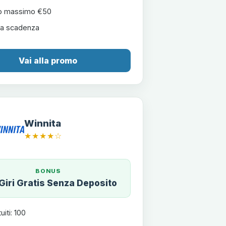
vo massimo €50
a scadenza
Vai alla promo
Winnita
★★★★☆
BONUS
Giri Gratis Senza Deposito
uiti: 100