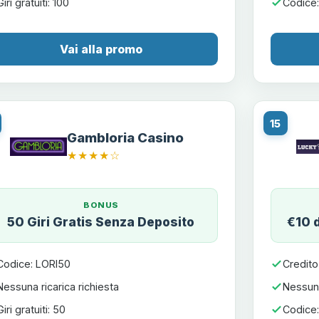
Giri gratuiti: 100
Codice
Vai alla promo
15
Gambloria Casino
★★★★☆
BONUS
50 Giri Gratis Senza Deposito
€10 d
Codice: LORI50
Credito
Nessuna ricarica richiesta
Nessuna
Giri gratuiti: 50
Codice