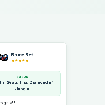
Bruce Bet
★★★★★
BONUS
iri Gratuiti su Diamond of
Jungle
to giri x55