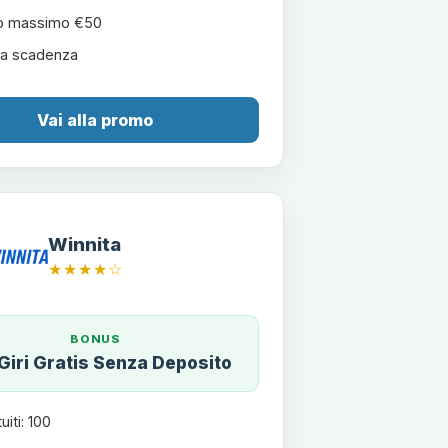
vo massimo €50
a scadenza
Vai alla promo
Winnita
★★★★☆
BONUS
Giri Gratis Senza Deposito
uiti: 100