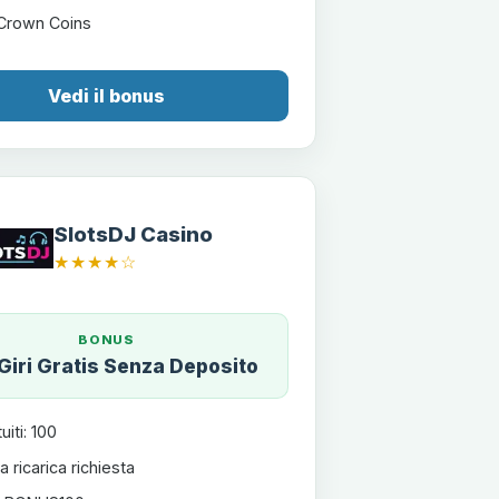
 Crown Coins
Vedi il bonus
SlotsDJ Casino
★★★★☆
BONUS
Giri Gratis Senza Deposito
uiti: 100
 ricarica richiesta