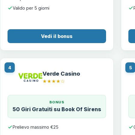
Valido per 5 giorni
Vedi il bonus
4
5
Verde Casino
★★★★☆
BONUS
50 Giri Gratuiti su Book Of Sirens
Prelievo massimo €25