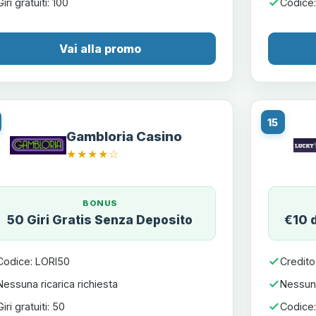
Giri gratuiti: 100
Codice
Vai alla promo
15
Gambloria Casino
★★★★☆
BONUS
50 Giri Gratis Senza Deposito
€10 d
Codice: LORI50
Credito
Nessuna ricarica richiesta
Nessuna
Giri gratuiti: 50
Codice