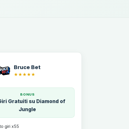
Bruce Bet
★★★★★
BONUS
iri Gratuiti su Diamond of
Jungle
to giri x55