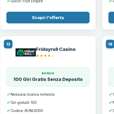
Gioco: Fruit Empire
Scopri l'offerta
13
14
Fridayroll Casino
★★★★☆
BONUS
100 Giri Gratis Senza Deposito
Nessuna ricarica richiesta
Giri gratuiti: 100
Codice: BONUS100