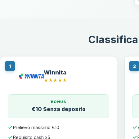
Classific
1
2
Winnita
★★★★★
BONUS
€10 Senza deposito
Prelievo massimo €10
Requisito cash x5