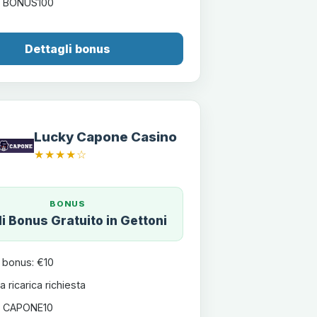
: BONUS100
Dettagli bonus
Lucky Capone Casino
★★★★☆
BONUS
i Bonus Gratuito in Gettoni
 bonus: €10
 ricarica richiesta
: CAPONE10