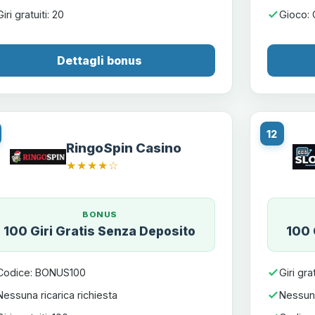
Giri gratuiti: 20
Gioco:
Dettagli bonus
12
RingoSpin Casino
★★★★☆
BONUS
100 Giri Gratis Senza Deposito
100 
Codice: BONUS100
Giri grat
Nessuna ricarica richiesta
Nessuna