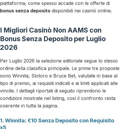
piattaforma, come spesso accade con le offerte di
bonus senza deposito
disponibili nei casinò online.
I Migliori Casinò Non AAMS con
Bonus Senza Deposito per Luglio
2026
Per Luglio 2026 la selezione editoriale segue lo stesso
ordine della classifica principale. Le prime tre proposte
sono Winnita, Slotoro e Bruce Bet, valutate in base al
tipo di premio, ai requisiti indicati e ai limiti applicati alle
vincite. I dettagli riportati di seguito riprendono le
condizioni mostrate nel listing, così il confronto resta
coerente in tutta la pagina.
1. Winnita: €10 Senza Deposito con Requisito
x5