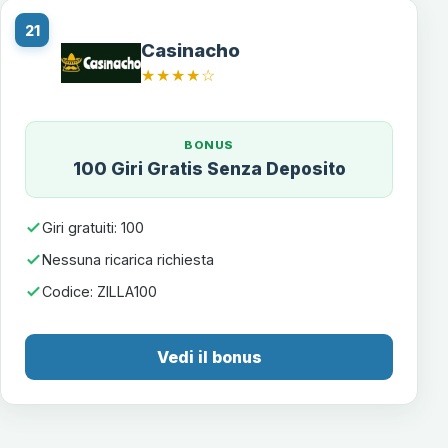
21
Casinacho
★★★★☆
BONUS
100 Giri Gratis Senza Deposito
Giri gratuiti: 100
Nessuna ricarica richiesta
Codice: ZILLA100
Vedi il bonus