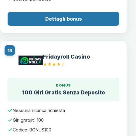
Dettagli bonus
13
Fridayroll Casino
★★★★☆
BONUS
100 Giri Gratis Senza Deposito
Nessuna ricarica richiesta
Giri gratuiti: 100
Codice: BONUS100