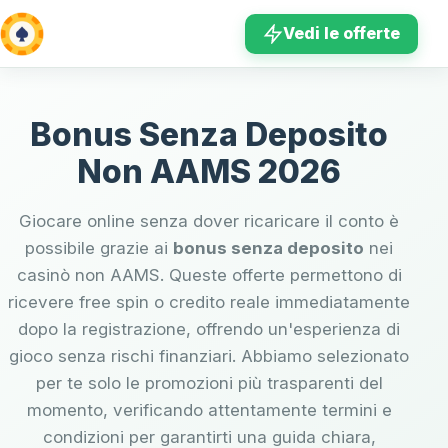
Vedi le offerte
Bonus Senza Deposito
Non AAMS 2026
Giocare online senza dover ricaricare il conto è
possibile grazie ai
bonus senza deposito
nei
casinò non AAMS. Queste offerte permettono di
ricevere free spin o credito reale immediatamente
dopo la registrazione, offrendo un'esperienza di
gioco senza rischi finanziari. Abbiamo selezionato
per te solo le promozioni più trasparenti del
momento, verificando attentamente termini e
condizioni per garantirti una guida chiara,