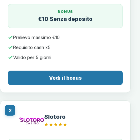
BONUS
€10 Senza deposito
Prelievo massimo €10
Requisito cash x5
Valido per 5 giorni
Vedi il bonus
2
Slotoro
★★★★★