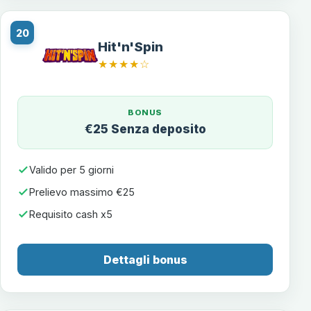
20
Hit'n'Spin
★★★★☆
BONUS
€25 Senza deposito
Valido per 5 giorni
Prelievo massimo €25
Requisito cash x5
Dettagli bonus