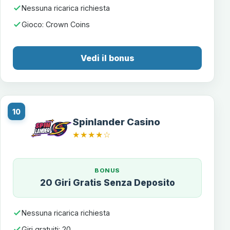
Nessuna ricarica richiesta
Gioco: Crown Coins
Vedi il bonus
10
Spinlander Casino
★★★★☆
BONUS
20 Giri Gratis Senza Deposito
Nessuna ricarica richiesta
Giri gratuiti: 20