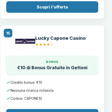
Scopri l'offerta
15
Lucky Capone Casino
★★★★☆
BONUS
€10 di Bonus Gratuito in Gettoni
Credito bonus: €10
Nessuna ricarica richiesta
Codice: CAPONE10