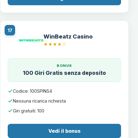
17
WinBeatz Casino
★★★★☆
BONUS
100 Giri Gratis senza deposito
Codice: 100SPINS4
Nessuna ricarica richiesta
Giri gratuiti: 100
Vedi il bonus