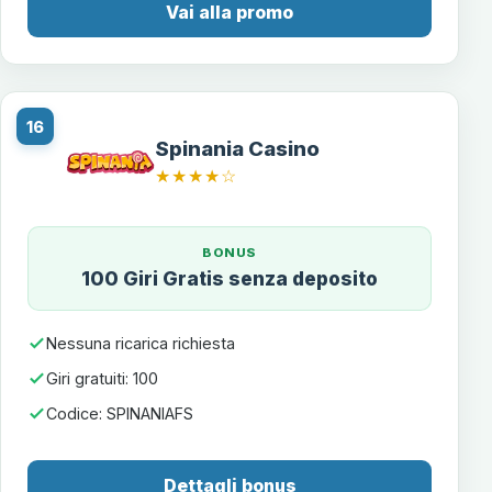
Vai alla promo
16
Spinania Casino
★★★★☆
BONUS
100 Giri Gratis senza deposito
Nessuna ricarica richiesta
Giri gratuiti: 100
Codice: SPINANIAFS
Dettagli bonus