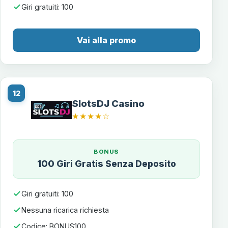
Giri gratuiti: 100
Vai alla promo
12
SlotsDJ Casino
★★★★☆
BONUS
100 Giri Gratis Senza Deposito
Giri gratuiti: 100
Nessuna ricarica richiesta
Codice: BONUS100