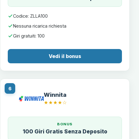
Codice: ZLLA100
Nessuna ricarica richiesta
Giri gratuiti: 100
Vedi il bonus
6
Winnita
★★★★☆
BONUS
100 Giri Gratis Senza Deposito