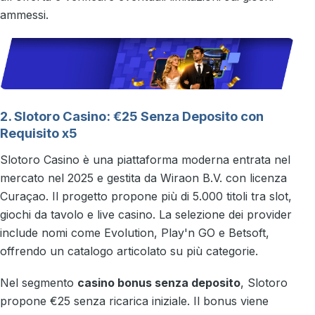
ammessi.
2. Slotoro Casino: €25 Senza Deposito con
Requisito x5
Slotoro Casino è una piattaforma moderna entrata nel
mercato nel 2025 e gestita da Wiraon B.V. con licenza
Curaçao. Il progetto propone più di 5.000 titoli tra slot,
giochi da tavolo e live casino. La selezione dei provider
include nomi come Evolution, Play'n GO e Betsoft,
offrendo un catalogo articolato su più categorie.
Nel segmento
casino bonus senza deposito
, Slotoro
propone €25 senza ricarica iniziale. Il bonus viene