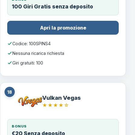
100 Giri Gratis senza deposito
Apri la promozione
Codice: 100SPINS4
Nessuna ricarica richiesta
Giri gratuiti: 100
18
Vulkan Vegas
★★★★☆
BONUS
€20 Senza deposito