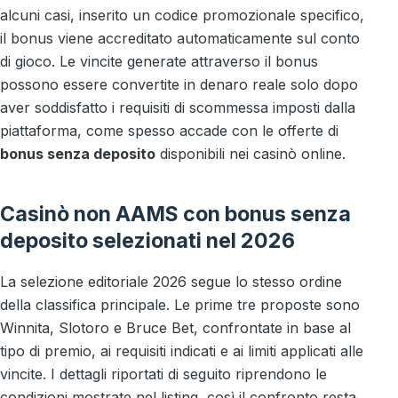
alcuni casi, inserito un codice promozionale specifico,
il bonus viene accreditato automaticamente sul conto
di gioco. Le vincite generate attraverso il bonus
possono essere convertite in denaro reale solo dopo
aver soddisfatto i requisiti di scommessa imposti dalla
piattaforma, come spesso accade con le offerte di
bonus senza deposito
disponibili nei casinò online.
Casinò non AAMS con bonus senza
deposito selezionati nel 2026
La selezione editoriale 2026 segue lo stesso ordine
della classifica principale. Le prime tre proposte sono
Winnita, Slotoro e Bruce Bet, confrontate in base al
tipo di premio, ai requisiti indicati e ai limiti applicati alle
vincite. I dettagli riportati di seguito riprendono le
condizioni mostrate nel listing, così il confronto resta