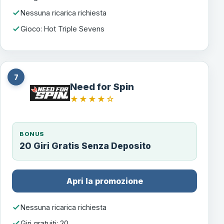
Nessuna ricarica richiesta
Gioco: Hot Triple Sevens
7
Need for Spin
★★★★☆
BONUS
20 Giri Gratis Senza Deposito
Apri la promozione
Nessuna ricarica richiesta
Giri gratuiti: 20