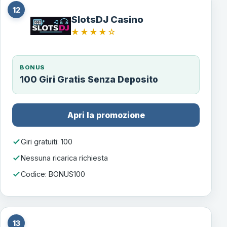
12
SlotsDJ Casino
★★★★☆
BONUS
100 Giri Gratis Senza Deposito
Apri la promozione
Giri gratuiti: 100
Nessuna ricarica richiesta
Codice: BONUS100
13