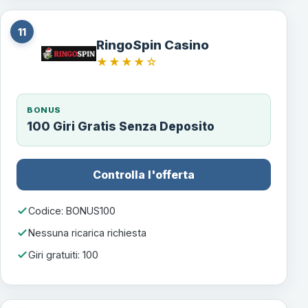
11
RingoSpin Casino
★★★★☆
BONUS
100 Giri Gratis Senza Deposito
Controlla l'offerta
Codice: BONUS100
Nessuna ricarica richiesta
Giri gratuiti: 100