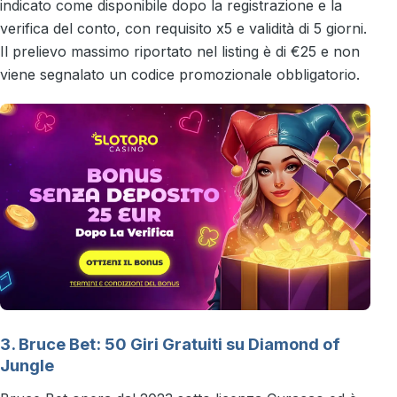
indicato come disponibile dopo la registrazione e la
verifica del conto, con requisito x5 e validità di 5 giorni.
Il prelievo massimo riportato nel listing è di €25 e non
viene segnalato un codice promozionale obbligatorio.
3. Bruce Bet: 50 Giri Gratuiti su Diamond of
Jungle