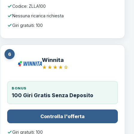
Codice: ZLLA100
Nessuna ricarica richiesta
Giri gratuiti: 100
6
Winnita
★★★★☆
BONUS
100 Giri Gratis Senza Deposito
Controlla l'offerta
Giri gratuiti: 100