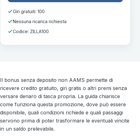
Giri gratuiti: 100
Nessuna ricarica richiesta
Codice: ZILLA100
Il bonus senza deposito non AAMS permette di
ricevere credito gratuito, giri gratis o altri premi senza
versare denaro di tasca propria. La guida chiarisce
come funziona questa promozione, dove può essere
disponibile, quali condizioni richiede e quali passaggi
servono prima di poter trasformare le eventuali vincite
in un saldo prelevabile.