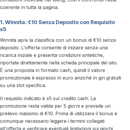
coerente in tutta la pagina.
1. Winnita: €10 Senza Deposito con Requisito
x5
Winnita apre la classifica con un bonus di €10 senza
deposito. L'offerta consente di iniziare senza una
ricarica iniziale e presenta condizioni sintetiche,
riportate direttamente nella scheda principale del sito.
È una proposta in formato cash, quindi il valore
promozionale è espresso in euro anziché in giri gratuiti
su una slot specifica.
Il requisito indicato è x5 sul credito cash. La
promozione resta valida per 5 giorni e prevede un
prelievo massimo di €10. Prima di utilizzare il bonus è
comunque necessario leggere i termini collegati
all'offerta e verificare eventuali limitazioni sui giochi