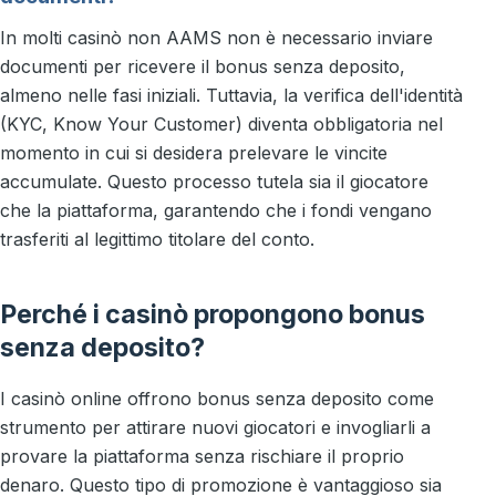
In molti casinò non AAMS non è necessario inviare
documenti per ricevere il bonus senza deposito,
almeno nelle fasi iniziali. Tuttavia, la verifica dell'identità
(KYC, Know Your Customer) diventa obbligatoria nel
momento in cui si desidera prelevare le vincite
accumulate. Questo processo tutela sia il giocatore
che la piattaforma, garantendo che i fondi vengano
trasferiti al legittimo titolare del conto.
Perché i casinò propongono bonus
senza deposito?
I casinò online offrono bonus senza deposito come
strumento per attirare nuovi giocatori e invogliarli a
provare la piattaforma senza rischiare il proprio
denaro. Questo tipo di promozione è vantaggioso sia