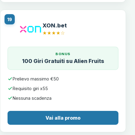
19
XON.bet
★★★★☆
BONUS
100 Giri Gratuiti su Alien Fruits
Prelievo massimo €50
Requisito giri x55
Nessuna scadenza
Vai alla promo