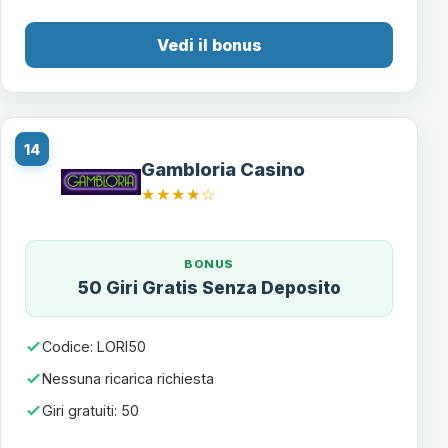
Vedi il bonus
14
Gambloria Casino
★★★★☆
BONUS
50 Giri Gratis Senza Deposito
Codice: LORI50
Nessuna ricarica richiesta
Giri gratuiti: 50