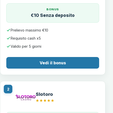
BONUS
€10 Senza deposito
Prelievo massimo €10
Requisito cash x5
Valido per 5 giorni
Vedi il bonus
2
Slotoro
★★★★★