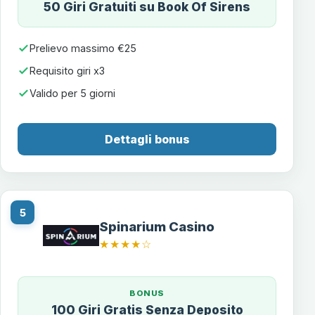
50 Giri Gratuiti su Book Of Sirens
Prelievo massimo €25
Requisito giri x3
Valido per 5 giorni
Dettagli bonus
5
Spinarium Casino
★★★★☆
BONUS
100 Giri Gratis Senza Deposito