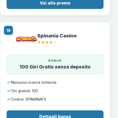
Vai alla promo
16
Spinania Casino
★★★★☆
BONUS
100 Giri Gratis senza deposito
Nessuna ricarica richiesta
Giri gratuiti: 100
Codice: SPINANIAFS
Dettagli bonus