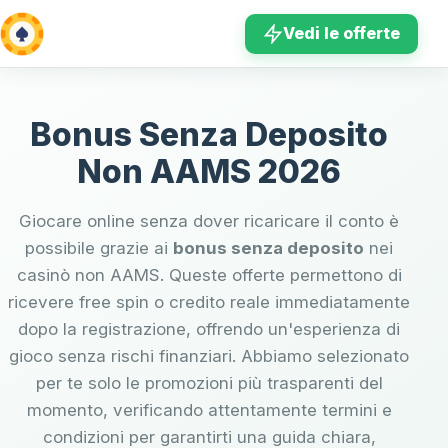
Vedi le offerte
Bonus Senza Deposito
Non AAMS 2026
Giocare online senza dover ricaricare il conto è
possibile grazie ai
bonus senza deposito
nei
casinò non AAMS. Queste offerte permettono di
ricevere free spin o credito reale immediatamente
dopo la registrazione, offrendo un'esperienza di
gioco senza rischi finanziari. Abbiamo selezionato
per te solo le promozioni più trasparenti del
momento, verificando attentamente termini e
condizioni per garantirti una guida chiara,