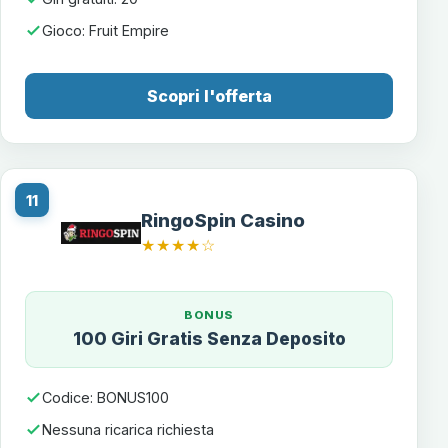
Gioco: Fruit Empire
Scopri l'offerta
11
RingoSpin Casino
★★★★☆
BONUS
100 Giri Gratis Senza Deposito
Codice: BONUS100
Nessuna ricarica richiesta