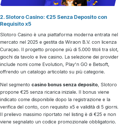
2. Slotoro Casino: €25 Senza Deposito con
Requisito x5
Slotoro Casino è una piattaforma moderna entrata nel
mercato nel 2025 e gestita da Wiraon B.V. con licenza
Curaçao. Il progetto propone più di 5.000 titoli tra slot,
giochi da tavolo e live casino. La selezione dei provider
include nomi come Evolution, Play'n GO e Betsoft,
offrendo un catalogo articolato su più categorie.
Nel segmento
casino bonus senza deposito
, Slotoro
propone €25 senza ricarica iniziale. Il bonus viene
indicato come disponibile dopo la registrazione e la
verifica del conto, con requisito x5 e validità di 5 giorni.
Il prelievo massimo riportato nel listing è di €25 e non
viene segnalato un codice promozionale obbligatorio.