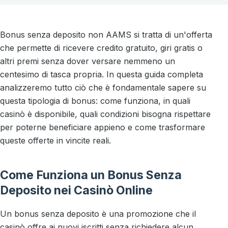
Bonus senza deposito non AAMS si tratta di un'offerta
che permette di ricevere credito gratuito, giri gratis o
altri premi senza dover versare nemmeno un
centesimo di tasca propria. In questa guida completa
analizzeremo tutto ciò che è fondamentale sapere su
questa tipologia di bonus: come funziona, in quali
casinò è disponibile, quali condizioni bisogna rispettare
per poterne beneficiare appieno e come trasformare
queste offerte in vincite reali.
Come Funziona un Bonus Senza
Deposito nei Casinò Online
Un bonus senza deposito è una promozione che il
casinò offre ai nuovi iscritti senza richiedere alcun