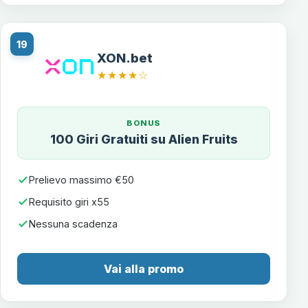
19
XON.bet
★★★★☆
BONUS
100 Giri Gratuiti su Alien Fruits
Prelievo massimo €50
Requisito giri x55
Nessuna scadenza
Vai alla promo