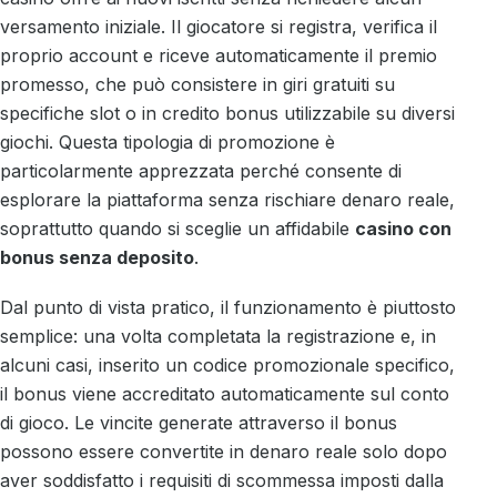
versamento iniziale. Il giocatore si registra, verifica il
proprio account e riceve automaticamente il premio
promesso, che può consistere in giri gratuiti su
specifiche slot o in credito bonus utilizzabile su diversi
giochi. Questa tipologia di promozione è
particolarmente apprezzata perché consente di
esplorare la piattaforma senza rischiare denaro reale,
soprattutto quando si sceglie un affidabile
casino con
bonus senza deposito
.
Dal punto di vista pratico, il funzionamento è piuttosto
semplice: una volta completata la registrazione e, in
alcuni casi, inserito un codice promozionale specifico,
il bonus viene accreditato automaticamente sul conto
di gioco. Le vincite generate attraverso il bonus
possono essere convertite in denaro reale solo dopo
aver soddisfatto i requisiti di scommessa imposti dalla