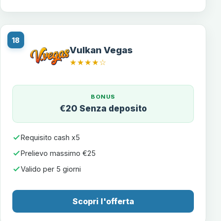
18
Vulkan Vegas
★★★★☆
BONUS
€20 Senza deposito
Requisito cash x5
Prelievo massimo €25
Valido per 5 giorni
Scopri l'offerta