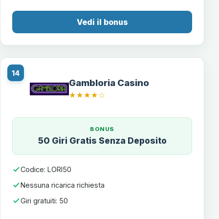
Vedi il bonus
14
Gambloria Casino
★★★★☆
BONUS
50 Giri Gratis Senza Deposito
Codice: LORI50
Nessuna ricarica richiesta
Giri gratuiti: 50