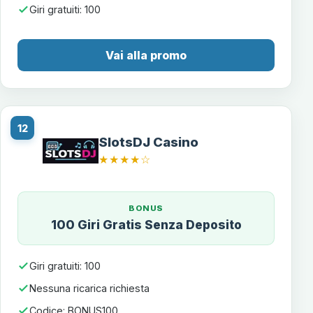
Giri gratuiti: 100
Vai alla promo
12
SlotsDJ Casino
★★★★☆
BONUS
100 Giri Gratis Senza Deposito
Giri gratuiti: 100
Nessuna ricarica richiesta
Codice: BONUS100