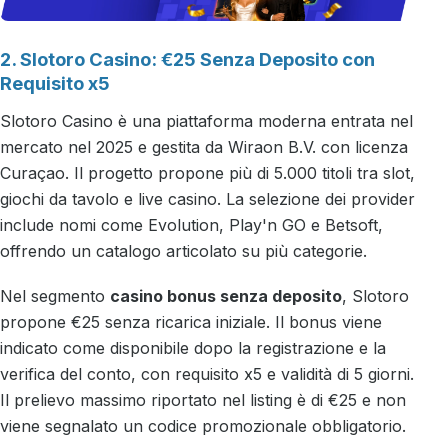
2. Slotoro Casino: €25 Senza Deposito con
Requisito x5
Slotoro Casino è una piattaforma moderna entrata nel
mercato nel 2025 e gestita da Wiraon B.V. con licenza
Curaçao. Il progetto propone più di 5.000 titoli tra slot,
giochi da tavolo e live casino. La selezione dei provider
include nomi come Evolution, Play'n GO e Betsoft,
offrendo un catalogo articolato su più categorie.
Nel segmento
casino bonus senza deposito
, Slotoro
propone €25 senza ricarica iniziale. Il bonus viene
indicato come disponibile dopo la registrazione e la
verifica del conto, con requisito x5 e validità di 5 giorni.
Il prelievo massimo riportato nel listing è di €25 e non
viene segnalato un codice promozionale obbligatorio.