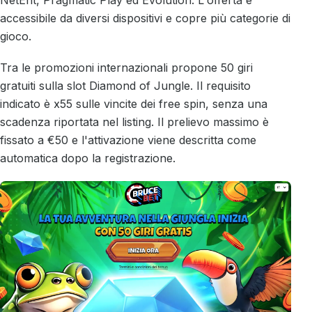
accessibile da diversi dispositivi e copre più categorie di
gioco.
Tra le promozioni internazionali propone 50 giri
gratuiti sulla slot Diamond of Jungle. Il requisito
indicato è x55 sulle vincite dei free spin, senza una
scadenza riportata nel listing. Il prelievo massimo è
fissato a €50 e l'attivazione viene descritta come
automatica dopo la registrazione.