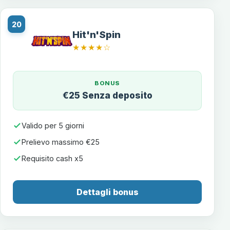
20
Hit'n'Spin
★★★★☆
BONUS
€25 Senza deposito
Valido per 5 giorni
Prelievo massimo €25
Requisito cash x5
Dettagli bonus