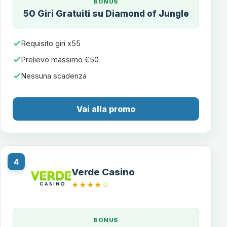
BONUS
50 Giri Gratuiti su Diamond of Jungle
Requisito giri x55
Prelievo massimo €50
Nessuna scadenza
Vai alla promo
4
Verde Casino
★★★★☆
BONUS