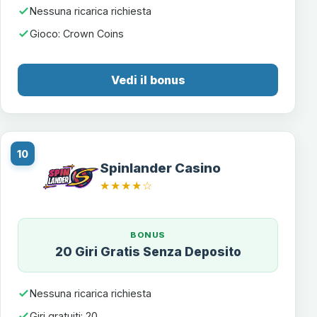
Nessuna ricarica richiesta
Gioco: Crown Coins
Vedi il bonus
10
Spinlander Casino
★★★★☆
BONUS
20 Giri Gratis Senza Deposito
Nessuna ricarica richiesta
Giri gratuiti: 20