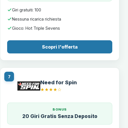
Giri gratuiti: 100
Nessuna ricarica richiesta
Gioco: Hot Triple Sevens
Scopri l'offerta
7
Need for Spin
★★★★☆
BONUS
20 Giri Gratis Senza Deposito