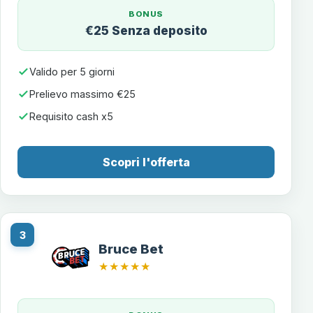
BONUS
€25 Senza deposito
Valido per 5 giorni
Prelievo massimo €25
Requisito cash x5
Scopri l'offerta
3
Bruce Bet
★★★★★