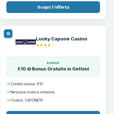
Scopri l'offerta
15
Lucky Capone Casino
★★★★☆
BONUS
€10 di Bonus Gratuito in Gettoni
Credito bonus: €10
Nessuna ricarica richiesta
Codice: CAPONE10