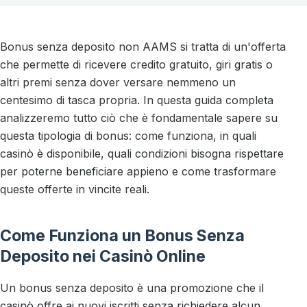
Bonus senza deposito non AAMS si tratta di un'offerta
che permette di ricevere credito gratuito, giri gratis o
altri premi senza dover versare nemmeno un
centesimo di tasca propria. In questa guida completa
analizzeremo tutto ciò che è fondamentale sapere su
questa tipologia di bonus: come funziona, in quali
casinò è disponibile, quali condizioni bisogna rispettare
per poterne beneficiare appieno e come trasformare
queste offerte in vincite reali.
Come Funziona un Bonus Senza
Deposito nei Casinò Online
Un bonus senza deposito è una promozione che il
casinò offre ai nuovi iscritti senza richiedere alcun