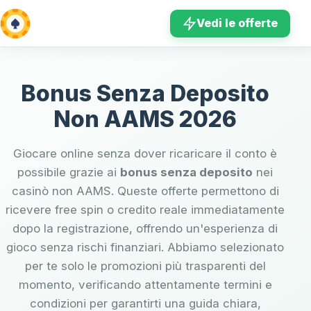
Vedi le offerte
Bonus Senza Deposito
Non AAMS 2026
Giocare online senza dover ricaricare il conto è
possibile grazie ai
bonus senza deposito
nei
casinò non AAMS. Queste offerte permettono di
ricevere free spin o credito reale immediatamente
dopo la registrazione, offrendo un'esperienza di
gioco senza rischi finanziari. Abbiamo selezionato
per te solo le promozioni più trasparenti del
momento, verificando attentamente termini e
condizioni per garantirti una guida chiara,