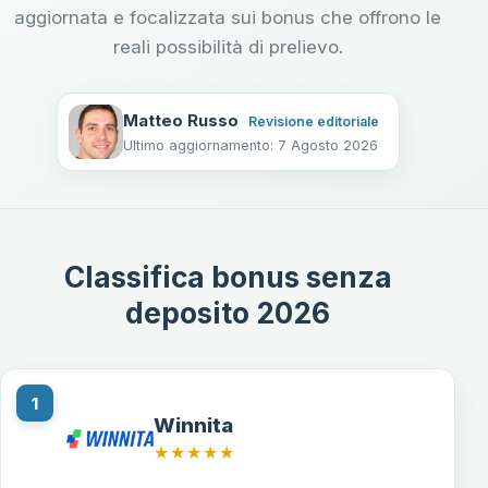
aggiornata e focalizzata sui bonus che offrono le
reali possibilità di prelievo.
Matteo Russo
Revisione editoriale
Ultimo aggiornamento: 7 Agosto 2026
Classifica bonus senza
deposito 2026
1
Winnita
★★★★★