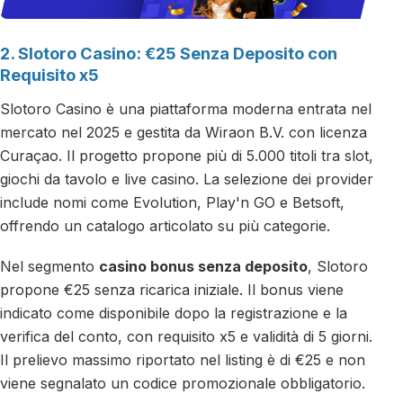
2. Slotoro Casino: €25 Senza Deposito con
Requisito x5
Slotoro Casino è una piattaforma moderna entrata nel
mercato nel 2025 e gestita da Wiraon B.V. con licenza
Curaçao. Il progetto propone più di 5.000 titoli tra slot,
giochi da tavolo e live casino. La selezione dei provider
include nomi come Evolution, Play'n GO e Betsoft,
offrendo un catalogo articolato su più categorie.
Nel segmento
casino bonus senza deposito
, Slotoro
propone €25 senza ricarica iniziale. Il bonus viene
indicato come disponibile dopo la registrazione e la
verifica del conto, con requisito x5 e validità di 5 giorni.
Il prelievo massimo riportato nel listing è di €25 e non
viene segnalato un codice promozionale obbligatorio.