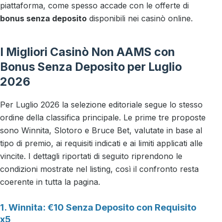
piattaforma, come spesso accade con le offerte di
bonus senza deposito
disponibili nei casinò online.
I Migliori Casinò Non AAMS con
Bonus Senza Deposito per Luglio
2026
Per Luglio 2026 la selezione editoriale segue lo stesso
ordine della classifica principale. Le prime tre proposte
sono Winnita, Slotoro e Bruce Bet, valutate in base al
tipo di premio, ai requisiti indicati e ai limiti applicati alle
vincite. I dettagli riportati di seguito riprendono le
condizioni mostrate nel listing, così il confronto resta
coerente in tutta la pagina.
1. Winnita: €10 Senza Deposito con Requisito
x5