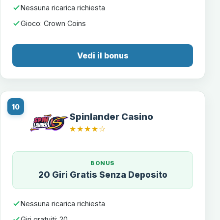
Nessuna ricarica richiesta
Gioco: Crown Coins
Vedi il bonus
10
Spinlander Casino
★★★★☆
BONUS
20 Giri Gratis Senza Deposito
Nessuna ricarica richiesta
Giri gratuiti: 20