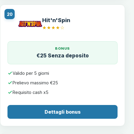
20
Hit'n'Spin
★★★★☆
BONUS
€25 Senza deposito
Valido per 5 giorni
Prelievo massimo €25
Requisito cash x5
Dettagli bonus