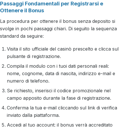
Passaggi Fondamentali per Registrarsi e
Ottenere il Bonus
La procedura per ottenere il bonus senza deposito si
svolge in pochi passaggi chiari. Di seguito la sequenza
standard da seguire:
Visita il sito ufficiale del casinò prescelto e clicca sul
pulsante di registrazione.
Compila il modulo con i tuoi dati personali reali:
nome, cognome, data di nascita, indirizzo e-mail e
numero di telefono.
Se richiesto, inserisci il codice promozionale nel
campo apposito durante la fase di registrazione.
Conferma la tua e-mail cliccando sul link di verifica
inviato dalla piattaforma.
Accedi al tuo account: il bonus verrà accreditato