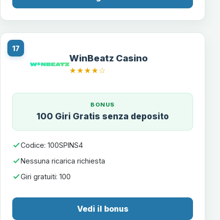
17
WinBeatz Casino
★★★★☆
BONUS
100 Giri Gratis senza deposito
Codice: 100SPINS4
Nessuna ricarica richiesta
Giri gratuiti: 100
Vedi il bonus