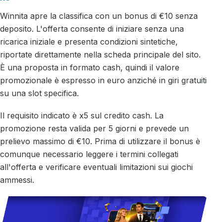
Winnita apre la classifica con un bonus di €10 senza
deposito. L'offerta consente di iniziare senza una
ricarica iniziale e presenta condizioni sintetiche,
riportate direttamente nella scheda principale del sito.
È una proposta in formato cash, quindi il valore
promozionale è espresso in euro anziché in giri gratuiti
su una slot specifica.
Il requisito indicato è x5 sul credito cash. La
promozione resta valida per 5 giorni e prevede un
prelievo massimo di €10. Prima di utilizzare il bonus è
comunque necessario leggere i termini collegati
all'offerta e verificare eventuali limitazioni sui giochi
ammessi.