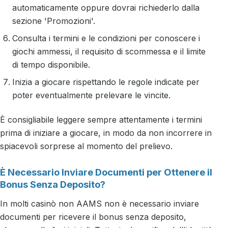
automaticamente oppure dovrai richiederlo dalla
sezione 'Promozioni'.
Consulta i termini e le condizioni per conoscere i
giochi ammessi, il requisito di scommessa e il limite
di tempo disponibile.
Inizia a giocare rispettando le regole indicate per
poter eventualmente prelevare le vincite.
È consigliabile leggere sempre attentamente i termini
prima di iniziare a giocare, in modo da non incorrere in
spiacevoli sorprese al momento del prelievo.
È Necessario Inviare Documenti per Ottenere il
Bonus Senza Deposito?
In molti casinò non AAMS non è necessario inviare
documenti per ricevere il bonus senza deposito,