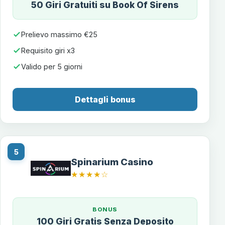
50 Giri Gratuiti su Book Of Sirens
Prelievo massimo €25
Requisito giri x3
Valido per 5 giorni
Dettagli bonus
5
Spinarium Casino
★★★★☆
BONUS
100 Giri Gratis Senza Deposito