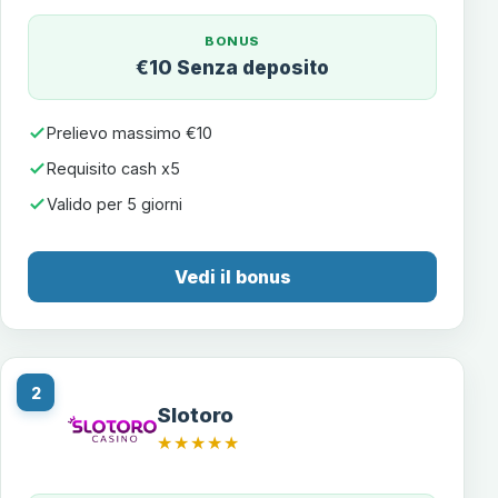
BONUS
€10 Senza deposito
Prelievo massimo €10
Requisito cash x5
Valido per 5 giorni
Vedi il bonus
2
Slotoro
★★★★★