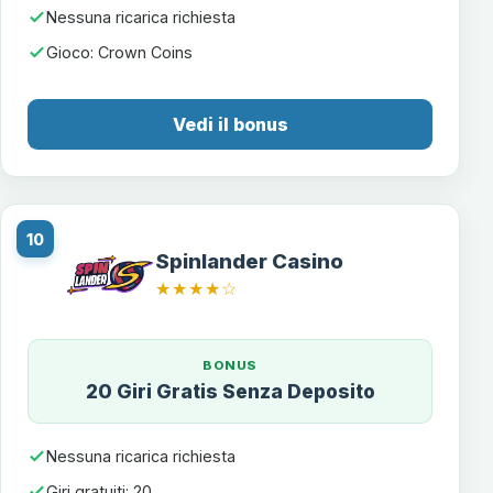
Nessuna ricarica richiesta
Gioco: Crown Coins
Vedi il bonus
10
Spinlander Casino
★★★★☆
BONUS
20 Giri Gratis Senza Deposito
Nessuna ricarica richiesta
Giri gratuiti: 20