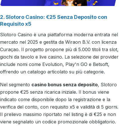
2. Slotoro Casino: €25 Senza Deposito con
Requisito x5
Slotoro Casino è una piattaforma moderna entrata nel
mercato nel 2025 e gestita da Wiraon B.V. con licenza
Curaçao. Il progetto propone più di 5.000 titoli tra slot,
giochi da tavolo e live casino. La selezione dei provider
include nomi come Evolution, Play'n GO e Betsoft,
offrendo un catalogo articolato su più categorie.
Nel segmento
casino bonus senza deposito
, Slotoro
propone €25 senza ricarica iniziale. Il bonus viene
indicato come disponibile dopo la registrazione e la
verifica del conto, con requisito x5 e validità di 5 giorni.
Il prelievo massimo riportato nel listing è di €25 e non
viene segnalato un codice promozionale obbligatorio.