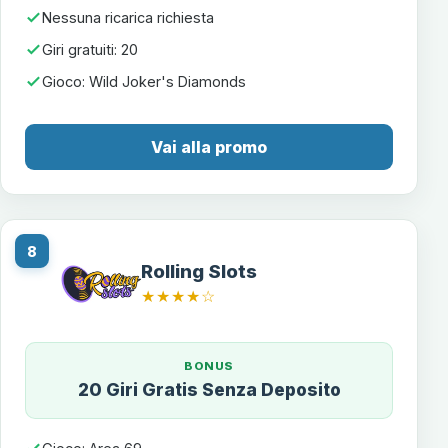
Nessuna ricarica richiesta
Giri gratuiti: 20
Gioco: Wild Joker's Diamonds
Vai alla promo
8
Rolling Slots
★★★★☆
BONUS
20 Giri Gratis Senza Deposito