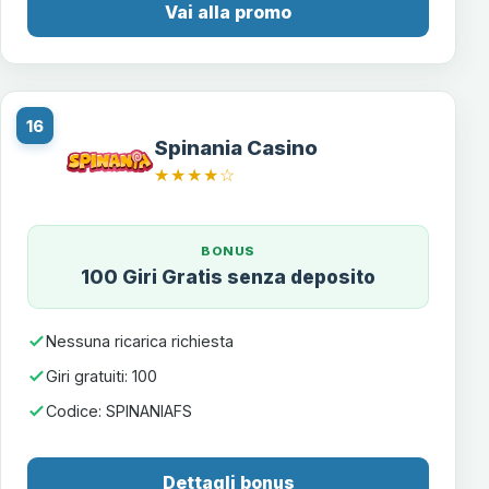
Vai alla promo
16
Spinania Casino
★★★★☆
BONUS
100 Giri Gratis senza deposito
Nessuna ricarica richiesta
Giri gratuiti: 100
Codice: SPINANIAFS
Dettagli bonus