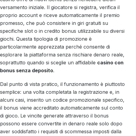
versamento iniziale. Il giocatore si registra, verifica il
proprio account e riceve automaticamente il premio
promesso, che può consistere in giri gratuiti su
specifiche slot o in credito bonus utilizzabile su diversi
giochi. Questa tipologia di promozione è
particolarmente apprezzata perché consente di
esplorare la piattaforma senza rischiare denaro reale,
soprattutto quando si sceglie un affidabile
casino con
bonus senza deposito
.
Dal punto di vista pratico, il funzionamento è piuttosto
semplice: una volta completata la registrazione e, in
alcuni casi, inserito un codice promozionale specifico,
il bonus viene accreditato automaticamente sul conto
di gioco. Le vincite generate attraverso il bonus
possono essere convertite in denaro reale solo dopo
aver soddisfatto i requisiti di scommessa imposti dalla