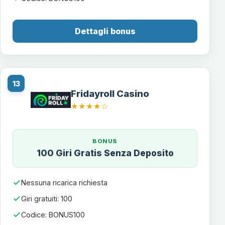
Dettagli bonus
13
Fridayroll Casino
★★★★☆
BONUS
100 Giri Gratis Senza Deposito
Nessuna ricarica richiesta
Giri gratuiti: 100
Codice: BONUS100