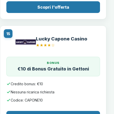
Scopri l'offerta
15
Lucky Capone Casino
★★★★☆
BONUS
€10 di Bonus Gratuito in Gettoni
Credito bonus: €10
Nessuna ricarica richiesta
Codice: CAPONE10