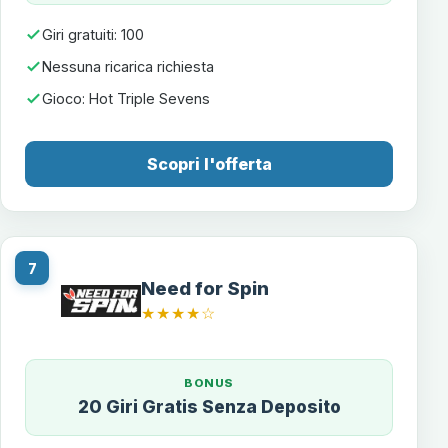
Giri gratuiti: 100
Nessuna ricarica richiesta
Gioco: Hot Triple Sevens
Scopri l'offerta
7
Need for Spin
★★★★☆
BONUS
20 Giri Gratis Senza Deposito