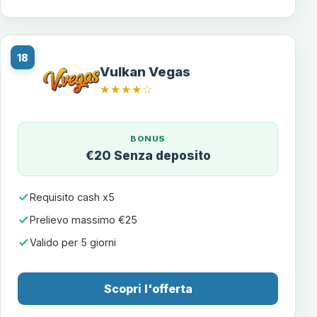
18
Vulkan Vegas
★★★★☆
BONUS
€20 Senza deposito
Requisito cash x5
Prelievo massimo €25
Valido per 5 giorni
Scopri l'offerta