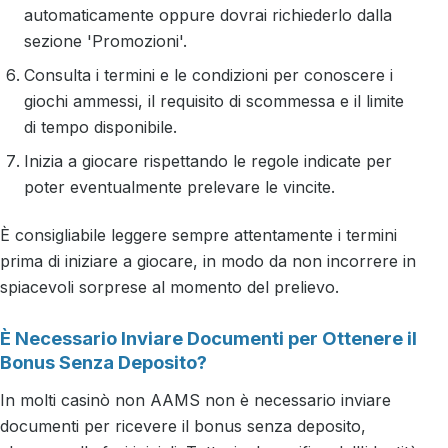
automaticamente oppure dovrai richiederlo dalla
sezione 'Promozioni'.
Consulta i termini e le condizioni per conoscere i
giochi ammessi, il requisito di scommessa e il limite
di tempo disponibile.
Inizia a giocare rispettando le regole indicate per
poter eventualmente prelevare le vincite.
È consigliabile leggere sempre attentamente i termini
prima di iniziare a giocare, in modo da non incorrere in
spiacevoli sorprese al momento del prelievo.
È Necessario Inviare Documenti per Ottenere il
Bonus Senza Deposito?
In molti casinò non AAMS non è necessario inviare
documenti per ricevere il bonus senza deposito,