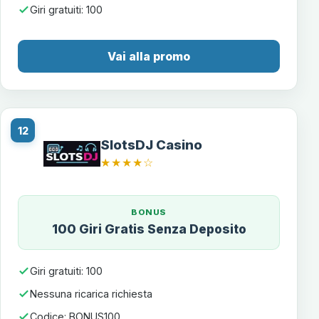
Giri gratuiti: 100
Vai alla promo
12
SlotsDJ Casino
★★★★☆
BONUS
100 Giri Gratis Senza Deposito
Giri gratuiti: 100
Nessuna ricarica richiesta
Codice: BONUS100