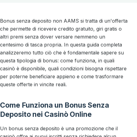
Bonus senza deposito non AAMS si tratta di un'offerta
che permette di ricevere credito gratuito, giri gratis o
altri premi senza dover versare nemmeno un
centesimo di tasca propria. In questa guida completa
analizzeremo tutto ciò che è fondamentale sapere su
questa tipologia di bonus: come funziona, in quali
casinò è disponibile, quali condizioni bisogna rispettare
per poterne beneficiare appieno e come trasformare
queste offerte in vincite reali.
Come Funziona un Bonus Senza
Deposito nei Casinò Online
Un bonus senza deposito è una promozione che il
casinò offre ai nuovi iscritti senza richiedere alcun