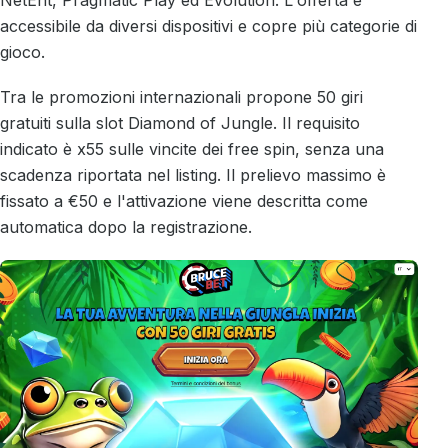
accessibile da diversi dispositivi e copre più categorie di
gioco.
Tra le promozioni internazionali propone 50 giri
gratuiti sulla slot Diamond of Jungle. Il requisito
indicato è x55 sulle vincite dei free spin, senza una
scadenza riportata nel listing. Il prelievo massimo è
fissato a €50 e l'attivazione viene descritta come
automatica dopo la registrazione.