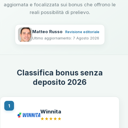
aggiornata e focalizzata sui bonus che offrono le
reali possibilità di prelievo.
Matteo Russo
Revisione editoriale
Ultimo aggiornamento: 7 Agosto 2026
Classifica bonus senza
deposito 2026
1
Winnita
★★★★★