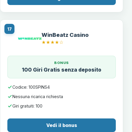
17
WinBeatz Casino
★★★★☆
BONUS
100 Giri Gratis senza deposito
Codice: 100SPINS4
Nessuna ricarica richiesta
Giri gratuiti: 100
Vedi il bonus