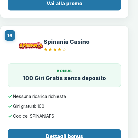
Vai alla promo
16
Spinania Casino
★★★★☆
BONUS
100 Giri Gratis senza deposito
Nessuna ricarica richiesta
Giri gratuiti: 100
Codice: SPINANIAFS
Dettagli bonus