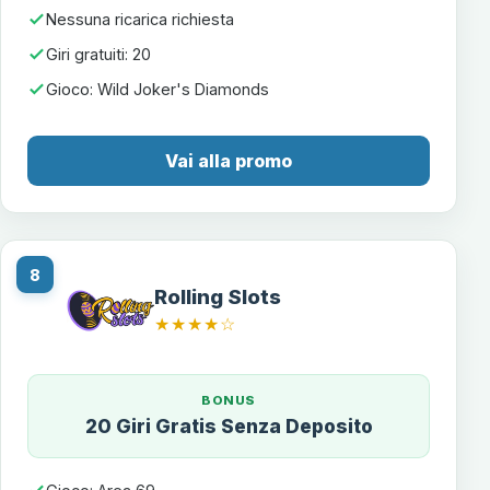
Nessuna ricarica richiesta
Giri gratuiti: 20
Gioco: Wild Joker's Diamonds
Vai alla promo
8
Rolling Slots
★★★★☆
BONUS
20 Giri Gratis Senza Deposito