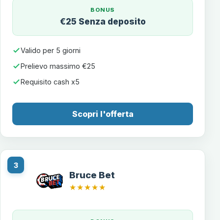
BONUS
€25 Senza deposito
Valido per 5 giorni
Prelievo massimo €25
Requisito cash x5
Scopri l'offerta
3
Bruce Bet
★★★★★