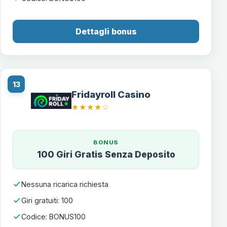
Dettagli bonus
13
Fridayroll Casino
★★★★☆
BONUS
100 Giri Gratis Senza Deposito
Nessuna ricarica richiesta
Giri gratuiti: 100
Codice: BONUS100