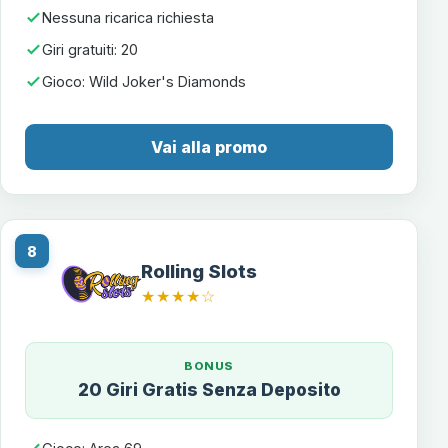
Nessuna ricarica richiesta
Giri gratuiti: 20
Gioco: Wild Joker's Diamonds
Vai alla promo
8
Rolling Slots
★★★★☆
BONUS
20 Giri Gratis Senza Deposito