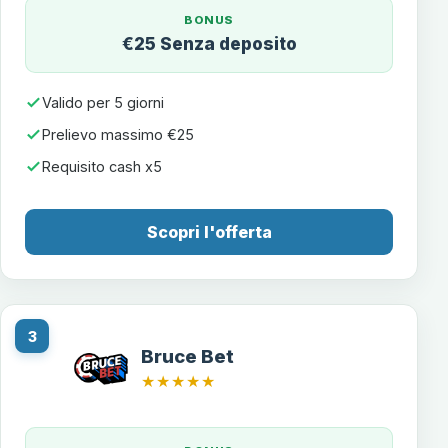
BONUS
€25 Senza deposito
Valido per 5 giorni
Prelievo massimo €25
Requisito cash x5
Scopri l'offerta
3
Bruce Bet
★★★★★