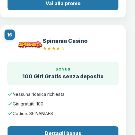
Vai alla promo
16
Spinania Casino
★★★★☆
BONUS
100 Giri Gratis senza deposito
Nessuna ricarica richiesta
Giri gratuiti: 100
Codice: SPINANIAFS
Dettagli bonus