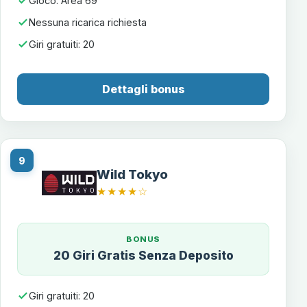
Gioco: Area 69
Nessuna ricarica richiesta
Giri gratuiti: 20
Dettagli bonus
9
Wild Tokyo
★★★★☆
BONUS
20 Giri Gratis Senza Deposito
Giri gratuiti: 20