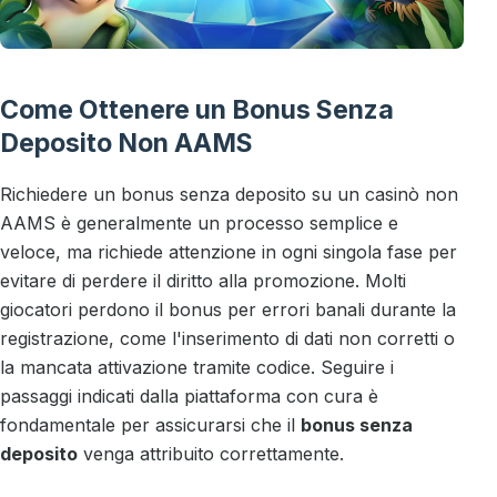
Come Ottenere un Bonus Senza
Deposito Non AAMS
Richiedere un bonus senza deposito su un casinò non
AAMS è generalmente un processo semplice e
veloce, ma richiede attenzione in ogni singola fase per
evitare di perdere il diritto alla promozione. Molti
giocatori perdono il bonus per errori banali durante la
registrazione, come l'inserimento di dati non corretti o
la mancata attivazione tramite codice. Seguire i
passaggi indicati dalla piattaforma con cura è
fondamentale per assicurarsi che il
bonus senza
deposito
venga attribuito correttamente.