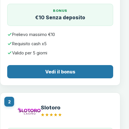
BONUS
€10 Senza deposito
Prelievo massimo €10
Requisito cash x5
Valido per 5 giorni
Vedi il bonus
2
Slotoro
★★★★★