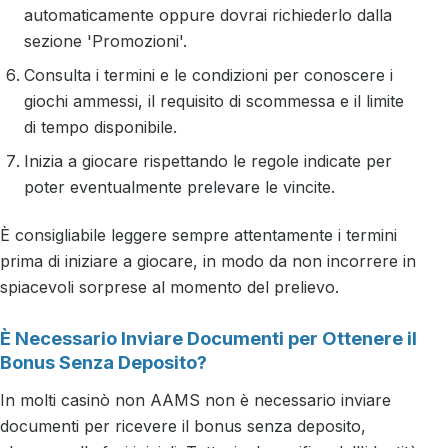
automaticamente oppure dovrai richiederlo dalla
sezione 'Promozioni'.
Consulta i termini e le condizioni per conoscere i
giochi ammessi, il requisito di scommessa e il limite
di tempo disponibile.
Inizia a giocare rispettando le regole indicate per
poter eventualmente prelevare le vincite.
È consigliabile leggere sempre attentamente i termini
prima di iniziare a giocare, in modo da non incorrere in
spiacevoli sorprese al momento del prelievo.
È Necessario Inviare Documenti per Ottenere il
Bonus Senza Deposito?
In molti casinò non AAMS non è necessario inviare
documenti per ricevere il bonus senza deposito,