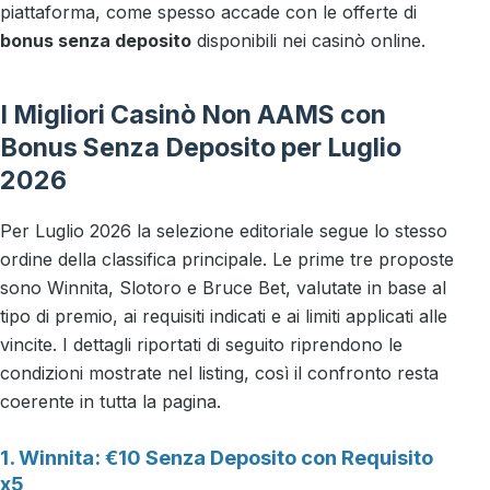
piattaforma, come spesso accade con le offerte di
bonus senza deposito
disponibili nei casinò online.
I Migliori Casinò Non AAMS con
Bonus Senza Deposito per Luglio
2026
Per Luglio 2026 la selezione editoriale segue lo stesso
ordine della classifica principale. Le prime tre proposte
sono Winnita, Slotoro e Bruce Bet, valutate in base al
tipo di premio, ai requisiti indicati e ai limiti applicati alle
vincite. I dettagli riportati di seguito riprendono le
condizioni mostrate nel listing, così il confronto resta
coerente in tutta la pagina.
1. Winnita: €10 Senza Deposito con Requisito
x5