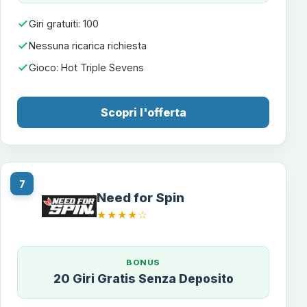
Giri gratuiti: 100
Nessuna ricarica richiesta
Gioco: Hot Triple Sevens
Scopri l'offerta
7
Need for Spin
★★★★☆
BONUS
20 Giri Gratis Senza Deposito