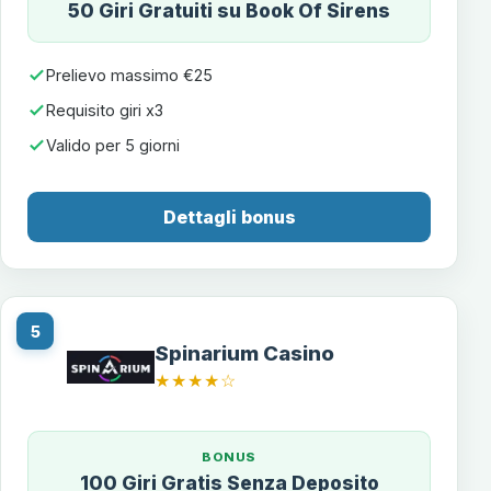
50 Giri Gratuiti su Book Of Sirens
Prelievo massimo €25
Requisito giri x3
Valido per 5 giorni
Dettagli bonus
5
Spinarium Casino
★★★★☆
BONUS
100 Giri Gratis Senza Deposito