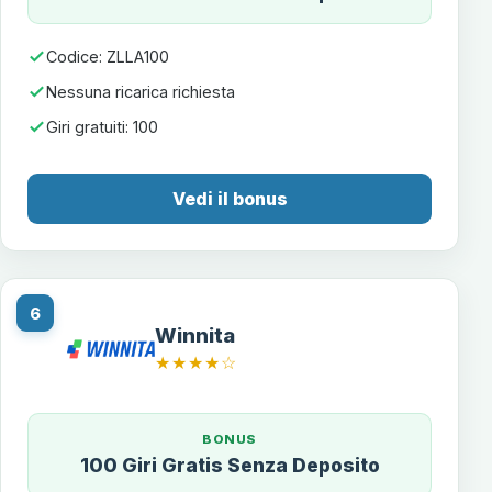
Codice: ZLLA100
Nessuna ricarica richiesta
Giri gratuiti: 100
Vedi il bonus
6
Winnita
★★★★☆
BONUS
100 Giri Gratis Senza Deposito