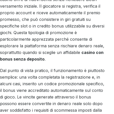
versamento iniziale. Il giocatore si registra, verifica il
proprio account e riceve automaticamente il premio
promesso, che può consistere in giri gratuiti su
specifiche slot o in credito bonus utilizzabile su diversi
giochi. Questa tipologia di promozione è
particolarmente apprezzata perché consente di
esplorare la piattaforma senza rischiare denaro reale,
soprattutto quando si sceglie un affidabile
casino con
bonus senza deposito
.
Dal punto di vista pratico, il funzionamento è piuttosto
semplice: una volta completata la registrazione e, in
alcuni casi, inserito un codice promozionale specifico,
il bonus viene accreditato automaticamente sul conto
di gioco. Le vincite generate attraverso il bonus
possono essere convertite in denaro reale solo dopo
aver soddisfatto i requisiti di scommessa imposti dalla