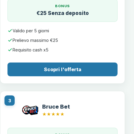
BONUS
€25 Senza deposito
Valido per 5 giorni
Prelievo massimo €25
Requisito cash x5
Scopri l'offerta
3
Bruce Bet
★★★★★