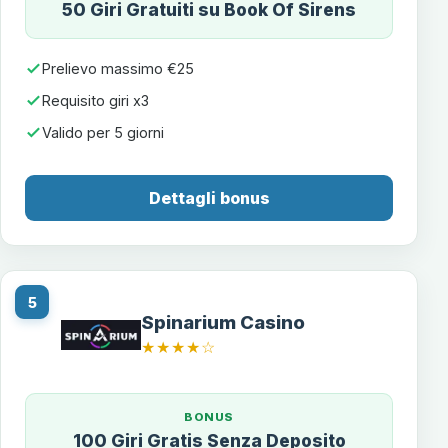
50 Giri Gratuiti su Book Of Sirens
Prelievo massimo €25
Requisito giri x3
Valido per 5 giorni
Dettagli bonus
5
Spinarium Casino
★★★★☆
BONUS
100 Giri Gratis Senza Deposito