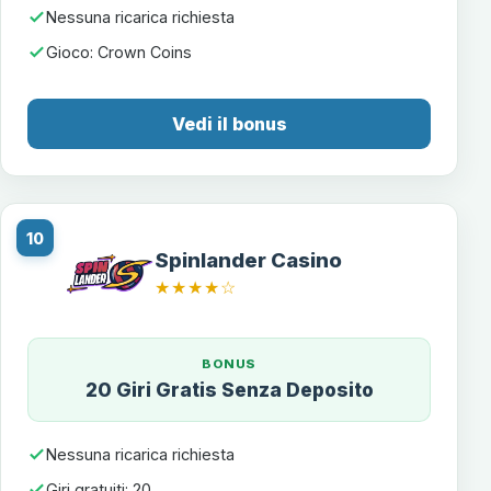
Nessuna ricarica richiesta
Gioco: Crown Coins
Vedi il bonus
10
Spinlander Casino
★★★★☆
BONUS
20 Giri Gratis Senza Deposito
Nessuna ricarica richiesta
Giri gratuiti: 20