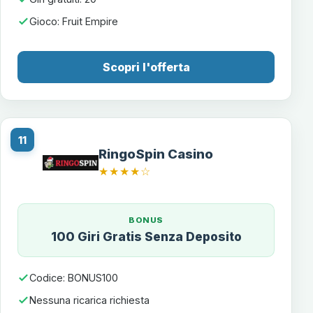
Gioco: Fruit Empire
Scopri l'offerta
11
RingoSpin Casino
★★★★☆
BONUS
100 Giri Gratis Senza Deposito
Codice: BONUS100
Nessuna ricarica richiesta