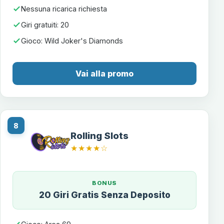
Nessuna ricarica richiesta
Giri gratuiti: 20
Gioco: Wild Joker's Diamonds
Vai alla promo
8
Rolling Slots
★★★★☆
BONUS
20 Giri Gratis Senza Deposito