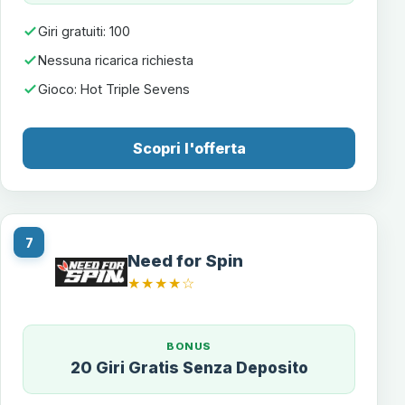
Giri gratuiti: 100
Nessuna ricarica richiesta
Gioco: Hot Triple Sevens
Scopri l'offerta
7
Need for Spin
★★★★☆
BONUS
20 Giri Gratis Senza Deposito