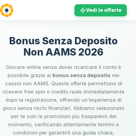
Vedi le offerte
Bonus Senza Deposito
Non AAMS 2026
Giocare online senza dover ricaricare il conto è
possibile grazie ai
bonus senza deposito
nei
casinò non AAMS. Queste offerte permettono di
ricevere free spin o credito reale immediatamente
dopo la registrazione, offrendo un'esperienza di
gioco senza rischi finanziari. Abbiamo selezionato
per te solo le promozioni più trasparenti del
momento, verificando attentamente termini e
condizioni per garantirti una guida chiara,