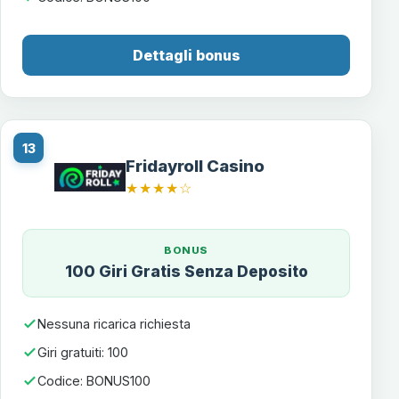
Dettagli bonus
13
Fridayroll Casino
★★★★☆
BONUS
100 Giri Gratis Senza Deposito
Nessuna ricarica richiesta
Giri gratuiti: 100
Codice: BONUS100