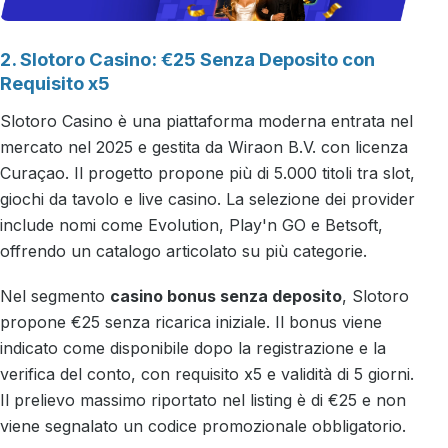
2. Slotoro Casino: €25 Senza Deposito con
Requisito x5
Slotoro Casino è una piattaforma moderna entrata nel
mercato nel 2025 e gestita da Wiraon B.V. con licenza
Curaçao. Il progetto propone più di 5.000 titoli tra slot,
giochi da tavolo e live casino. La selezione dei provider
include nomi come Evolution, Play'n GO e Betsoft,
offrendo un catalogo articolato su più categorie.
Nel segmento
casino bonus senza deposito
, Slotoro
propone €25 senza ricarica iniziale. Il bonus viene
indicato come disponibile dopo la registrazione e la
verifica del conto, con requisito x5 e validità di 5 giorni.
Il prelievo massimo riportato nel listing è di €25 e non
viene segnalato un codice promozionale obbligatorio.