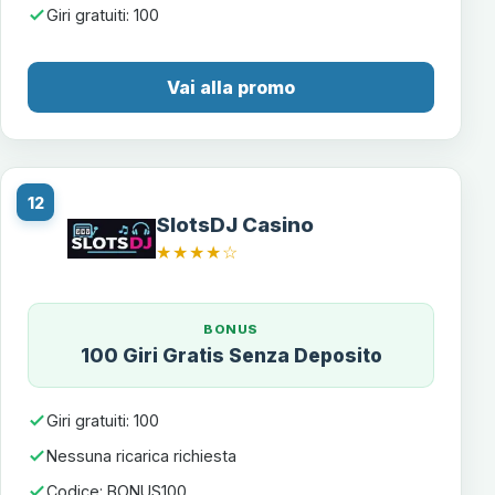
Giri gratuiti: 100
Vai alla promo
12
SlotsDJ Casino
★★★★☆
BONUS
100 Giri Gratis Senza Deposito
Giri gratuiti: 100
Nessuna ricarica richiesta
Codice: BONUS100