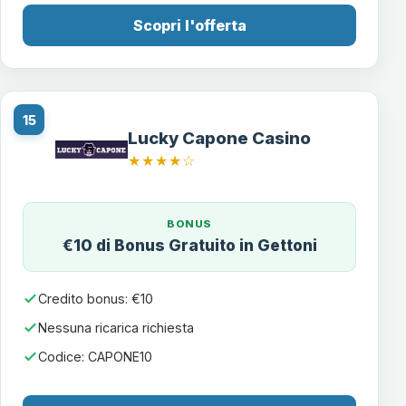
Scopri l'offerta
15
Lucky Capone Casino
★★★★☆
BONUS
€10 di Bonus Gratuito in Gettoni
Credito bonus: €10
Nessuna ricarica richiesta
Codice: CAPONE10