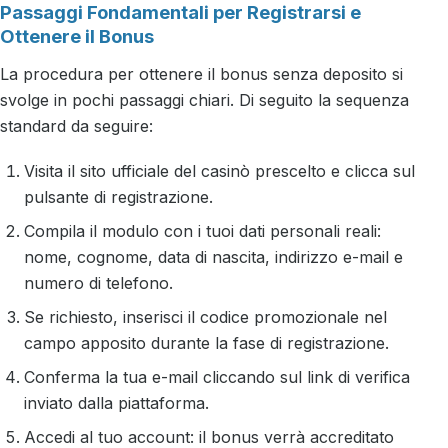
Passaggi Fondamentali per Registrarsi e
Ottenere il Bonus
La procedura per ottenere il bonus senza deposito si
svolge in pochi passaggi chiari. Di seguito la sequenza
standard da seguire:
Visita il sito ufficiale del casinò prescelto e clicca sul
pulsante di registrazione.
Compila il modulo con i tuoi dati personali reali:
nome, cognome, data di nascita, indirizzo e-mail e
numero di telefono.
Se richiesto, inserisci il codice promozionale nel
campo apposito durante la fase di registrazione.
Conferma la tua e-mail cliccando sul link di verifica
inviato dalla piattaforma.
Accedi al tuo account: il bonus verrà accreditato