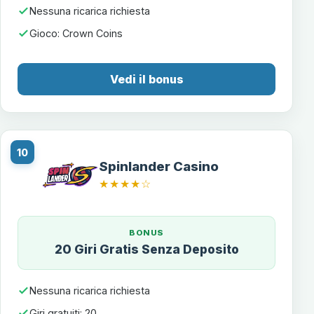
Nessuna ricarica richiesta
Gioco: Crown Coins
Vedi il bonus
10
Spinlander Casino
★★★★☆
BONUS
20 Giri Gratis Senza Deposito
Nessuna ricarica richiesta
Giri gratuiti: 20