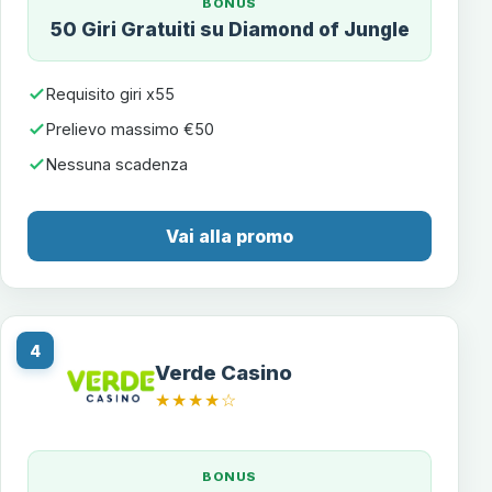
BONUS
50 Giri Gratuiti su Diamond of Jungle
Requisito giri x55
Prelievo massimo €50
Nessuna scadenza
Vai alla promo
4
Verde Casino
★★★★☆
BONUS