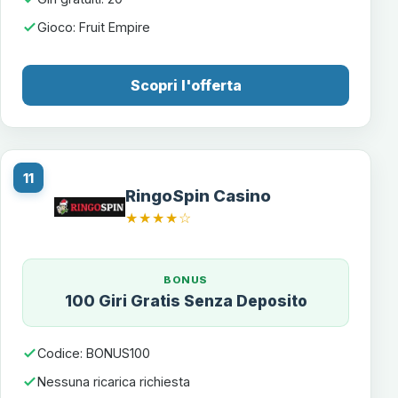
Gioco: Fruit Empire
Scopri l'offerta
11
RingoSpin Casino
★★★★☆
BONUS
100 Giri Gratis Senza Deposito
Codice: BONUS100
Nessuna ricarica richiesta