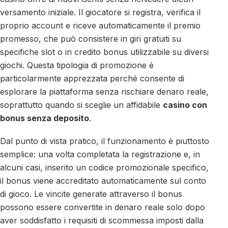
versamento iniziale. Il giocatore si registra, verifica il
proprio account e riceve automaticamente il premio
promesso, che può consistere in giri gratuiti su
specifiche slot o in credito bonus utilizzabile su diversi
giochi. Questa tipologia di promozione è
particolarmente apprezzata perché consente di
esplorare la piattaforma senza rischiare denaro reale,
soprattutto quando si sceglie un affidabile
casino con
bonus senza deposito
.
Dal punto di vista pratico, il funzionamento è piuttosto
semplice: una volta completata la registrazione e, in
alcuni casi, inserito un codice promozionale specifico,
il bonus viene accreditato automaticamente sul conto
di gioco. Le vincite generate attraverso il bonus
possono essere convertite in denaro reale solo dopo
aver soddisfatto i requisiti di scommessa imposti dalla