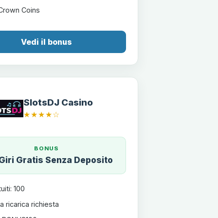
 Crown Coins
Vedi il bonus
SlotsDJ Casino
★★★★☆
BONUS
Giri Gratis Senza Deposito
uiti: 100
 ricarica richiesta