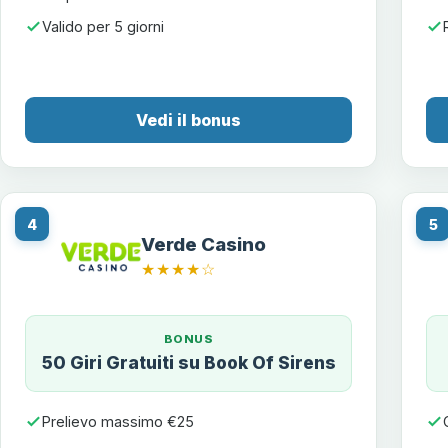
Valido per 5 giorni
Vedi il bonus
4
5
Verde Casino
★★★★☆
BONUS
50 Giri Gratuiti su Book Of Sirens
Prelievo massimo €25