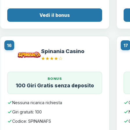
Vedi il bonus
16
17
Spinania Casino
★★★★☆
BONUS
100 Giri Gratis senza deposito
Nessuna ricarica richiesta
Giri gratuiti: 100
Codice: SPINANIAFS