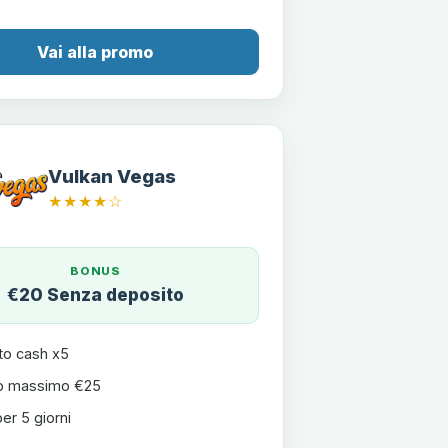
Vai alla promo
Vulkan Vegas
★★★★☆
BONUS
€20 Senza deposito
to cash x5
vo massimo €25
per 5 giorni