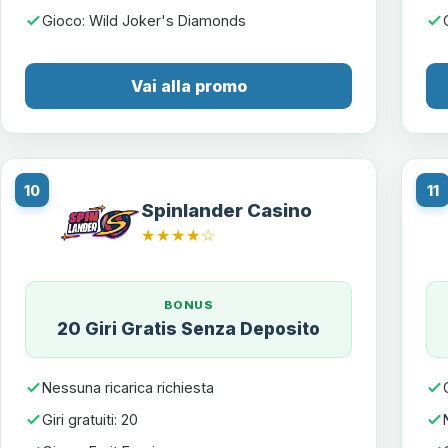
Gioco: Wild Joker's Diamonds
Vai alla promo
10
11
Spinlander Casino
★★★★☆
BONUS
20 Giri Gratis Senza Deposito
Nessuna ricarica richiesta
Giri gratuiti: 20