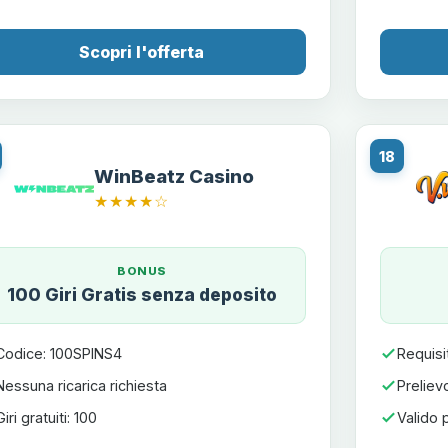
Scopri l'offerta
18
WinBeatz Casino
★★★★☆
BONUS
100 Giri Gratis senza deposito
Codice: 100SPINS4
Requisi
Nessuna ricarica richiesta
Prelie
Giri gratuiti: 100
Valido 