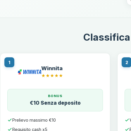
Classific
1
2
Winnita
★★★★★
BONUS
€10 Senza deposito
Prelievo massimo €10
Requisito cash x5