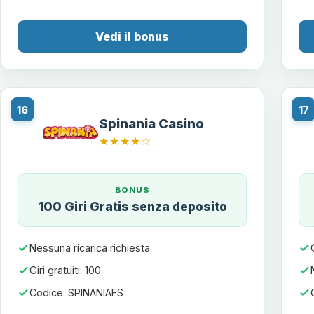
Vedi il bonus
16
17
Spinania Casino
★★★★☆
BONUS
100 Giri Gratis senza deposito
Nessuna ricarica richiesta
Giri gratuiti: 100
Codice: SPINANIAFS