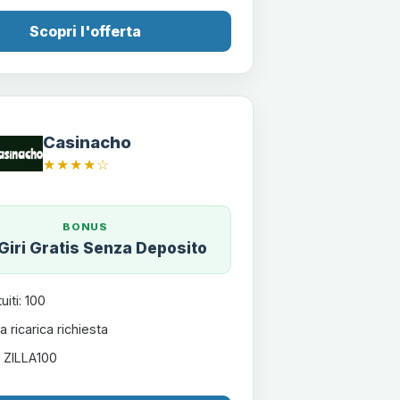
Scopri l'offerta
Casinacho
★★★★☆
BONUS
Giri Gratis Senza Deposito
uiti: 100
 ricarica richiesta
 ZILLA100