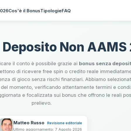
2026
Cos'è il Bonus
Tipologie
FAQ
 Deposito Non AAMS
care il conto è possibile grazie ai
bonus senza deposi
ttono di ricevere free spin o credito reale immediatam
enza di gioco senza rischi finanziari. Abbiamo selezionat
i del momento, verificando attentamente termini e condi
ggiornata e focalizzata sui bonus che offrono le reali poss
prelievo.
Matteo Russo
Revisione editoriale
Ultimo aggiornamento: 7 Agosto 2026