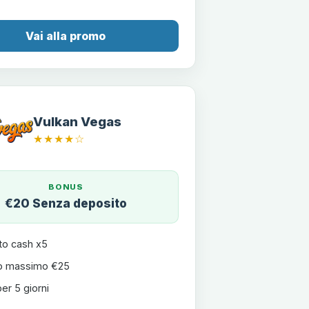
Vai alla promo
Vulkan Vegas
★★★★☆
BONUS
€20 Senza deposito
to cash x5
vo massimo €25
per 5 giorni