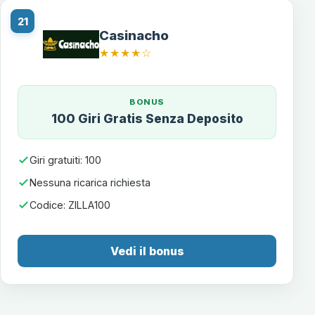
21
Casinacho
★★★★☆
BONUS
100 Giri Gratis Senza Deposito
Giri gratuiti: 100
Nessuna ricarica richiesta
Codice: ZILLA100
Vedi il bonus