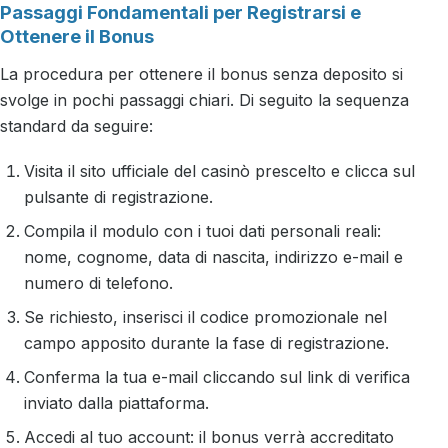
Passaggi Fondamentali per Registrarsi e
Ottenere il Bonus
La procedura per ottenere il bonus senza deposito si
svolge in pochi passaggi chiari. Di seguito la sequenza
standard da seguire:
Visita il sito ufficiale del casinò prescelto e clicca sul
pulsante di registrazione.
Compila il modulo con i tuoi dati personali reali:
nome, cognome, data di nascita, indirizzo e-mail e
numero di telefono.
Se richiesto, inserisci il codice promozionale nel
campo apposito durante la fase di registrazione.
Conferma la tua e-mail cliccando sul link di verifica
inviato dalla piattaforma.
Accedi al tuo account: il bonus verrà accreditato