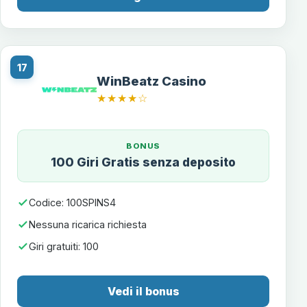
17
WinBeatz Casino
★★★★☆
BONUS
100 Giri Gratis senza deposito
Codice: 100SPINS4
Nessuna ricarica richiesta
Giri gratuiti: 100
Vedi il bonus