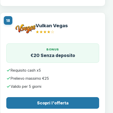
18
Vulkan Vegas
★★★★☆
BONUS
€20 Senza deposito
Requisito cash x5
Prelievo massimo €25
Valido per 5 giorni
Scopri l'offerta