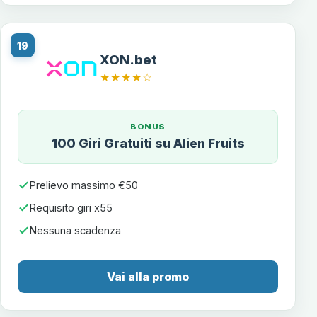
19
XON.bet
★★★★☆
BONUS
100 Giri Gratuiti su Alien Fruits
Prelievo massimo €50
Requisito giri x55
Nessuna scadenza
Vai alla promo