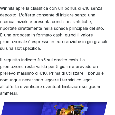
Winnita apre la classifica con un bonus di €10 senza
deposito. L'offerta consente di iniziare senza una
ricarica iniziale e presenta condizioni sintetiche,
riportate direttamente nella scheda principale del sito.
È una proposta in formato cash, quindi il valore
promozionale è espresso in euro anziché in giri gratuiti
su una slot specifica.
Il requisito indicato è x5 sul credito cash. La
promozione resta valida per 5 giorni e prevede un
prelievo massimo di €10. Prima di utilizzare il bonus è
comunque necessario leggere i termini collegati
all'offerta e verificare eventuali limitazioni sui giochi
ammessi.