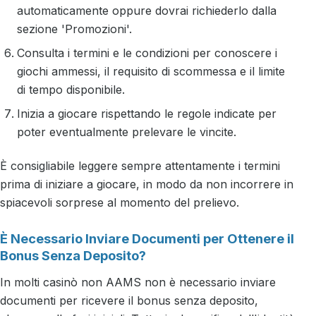
automaticamente oppure dovrai richiederlo dalla
sezione 'Promozioni'.
Consulta i termini e le condizioni per conoscere i
giochi ammessi, il requisito di scommessa e il limite
di tempo disponibile.
Inizia a giocare rispettando le regole indicate per
poter eventualmente prelevare le vincite.
È consigliabile leggere sempre attentamente i termini
prima di iniziare a giocare, in modo da non incorrere in
spiacevoli sorprese al momento del prelievo.
È Necessario Inviare Documenti per Ottenere il
Bonus Senza Deposito?
In molti casinò non AAMS non è necessario inviare
documenti per ricevere il bonus senza deposito,