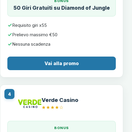
BONUS
50 Giri Gratuiti su Diamond of Jungle
Requisito giri x55
Prelievo massimo €50
Nessuna scadenza
Vai alla promo
4
Verde Casino
★★★★☆
BONUS