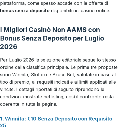
piattaforma, come spesso accade con le offerte di
bonus senza deposito
disponibili nei casinò online.
I Migliori Casinò Non AAMS con
Bonus Senza Deposito per Luglio
2026
Per Luglio 2026 la selezione editoriale segue lo stesso
ordine della classifica principale. Le prime tre proposte
sono Winnita, Slotoro e Bruce Bet, valutate in base al
tipo di premio, ai requisiti indicati e ai limiti applicati alle
vincite. I dettagli riportati di seguito riprendono le
condizioni mostrate nel listing, così il confronto resta
coerente in tutta la pagina.
1. Winnita: €10 Senza Deposito con Requisito
x5