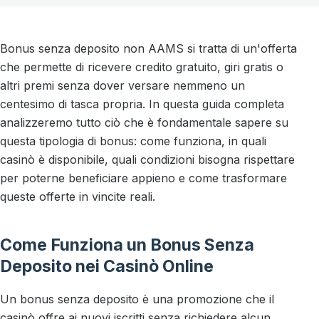
Bonus senza deposito non AAMS si tratta di un'offerta
che permette di ricevere credito gratuito, giri gratis o
altri premi senza dover versare nemmeno un
centesimo di tasca propria. In questa guida completa
analizzeremo tutto ciò che è fondamentale sapere su
questa tipologia di bonus: come funziona, in quali
casinò è disponibile, quali condizioni bisogna rispettare
per poterne beneficiare appieno e come trasformare
queste offerte in vincite reali.
Come Funziona un Bonus Senza
Deposito nei Casinò Online
Un bonus senza deposito è una promozione che il
casinò offre ai nuovi iscritti senza richiedere alcun