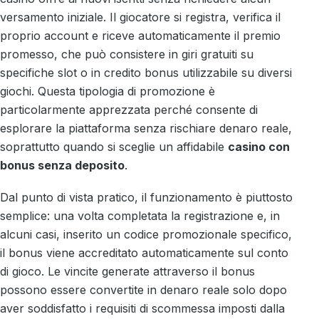
versamento iniziale. Il giocatore si registra, verifica il
proprio account e riceve automaticamente il premio
promesso, che può consistere in giri gratuiti su
specifiche slot o in credito bonus utilizzabile su diversi
giochi. Questa tipologia di promozione è
particolarmente apprezzata perché consente di
esplorare la piattaforma senza rischiare denaro reale,
soprattutto quando si sceglie un affidabile
casino con
bonus senza deposito
.
Dal punto di vista pratico, il funzionamento è piuttosto
semplice: una volta completata la registrazione e, in
alcuni casi, inserito un codice promozionale specifico,
il bonus viene accreditato automaticamente sul conto
di gioco. Le vincite generate attraverso il bonus
possono essere convertite in denaro reale solo dopo
aver soddisfatto i requisiti di scommessa imposti dalla