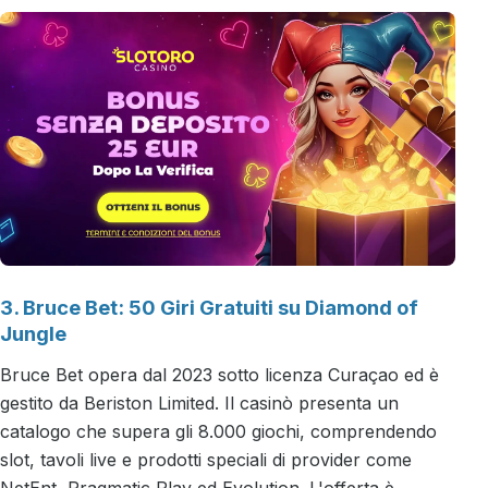
3. Bruce Bet: 50 Giri Gratuiti su Diamond of
Jungle
Bruce Bet opera dal 2023 sotto licenza Curaçao ed è
gestito da Beriston Limited. Il casinò presenta un
catalogo che supera gli 8.000 giochi, comprendendo
slot, tavoli live e prodotti speciali di provider come
NetEnt, Pragmatic Play ed Evolution. L'offerta è