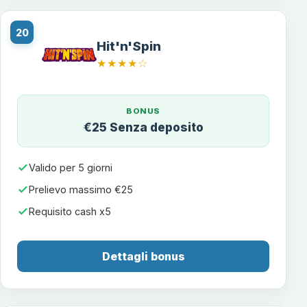
20
Hit'n'Spin
★★★★☆
BONUS
€25 Senza deposito
Valido per 5 giorni
Prelievo massimo €25
Requisito cash x5
Dettagli bonus