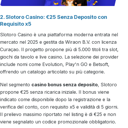
2. Slotoro Casino: €25 Senza Deposito con
Requisito x5
Slotoro Casino è una piattaforma moderna entrata nel
mercato nel 2025 e gestita da Wiraon B.V. con licenza
Curaçao. Il progetto propone più di 5.000 titoli tra slot,
giochi da tavolo e live casino. La selezione dei provider
include nomi come Evolution, Play'n GO e Betsoft,
offrendo un catalogo articolato su più categorie.
Nel segmento
casino bonus senza deposito
, Slotoro
propone €25 senza ricarica iniziale. Il bonus viene
indicato come disponibile dopo la registrazione e la
verifica del conto, con requisito x5 e validità di 5 giorni.
Il prelievo massimo riportato nel listing è di €25 e non
viene segnalato un codice promozionale obbligatorio.