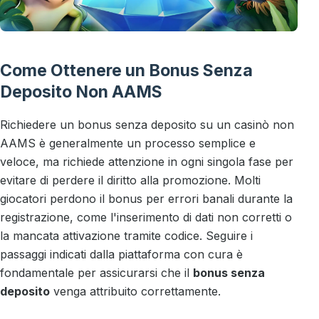
Come Ottenere un Bonus Senza
Deposito Non AAMS
Richiedere un bonus senza deposito su un casinò non
AAMS è generalmente un processo semplice e
veloce, ma richiede attenzione in ogni singola fase per
evitare di perdere il diritto alla promozione. Molti
giocatori perdono il bonus per errori banali durante la
registrazione, come l'inserimento di dati non corretti o
la mancata attivazione tramite codice. Seguire i
passaggi indicati dalla piattaforma con cura è
fondamentale per assicurarsi che il
bonus senza
deposito
venga attribuito correttamente.