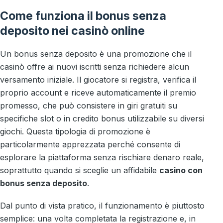
Come funziona il bonus senza
deposito nei casinò online
Un bonus senza deposito è una promozione che il
casinò offre ai nuovi iscritti senza richiedere alcun
versamento iniziale. Il giocatore si registra, verifica il
proprio account e riceve automaticamente il premio
promesso, che può consistere in giri gratuiti su
specifiche slot o in credito bonus utilizzabile su diversi
giochi. Questa tipologia di promozione è
particolarmente apprezzata perché consente di
esplorare la piattaforma senza rischiare denaro reale,
soprattutto quando si sceglie un affidabile
casino con
bonus senza deposito
.
Dal punto di vista pratico, il funzionamento è piuttosto
semplice: una volta completata la registrazione e, in