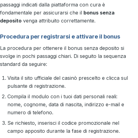
passaggi indicati dalla piattaforma con cura è
fondamentale per assicurarsi che il
bonus senza
deposito
venga attribuito correttamente.
Procedura per registrarsi e attivare il bonus
La procedura per ottenere il bonus senza deposito si
svolge in pochi passaggi chiari. Di seguito la sequenza
standard da seguire:
Visita il sito ufficiale del casinò prescelto e clicca sul
pulsante di registrazione.
Compila il modulo con i tuoi dati personali reali:
nome, cognome, data di nascita, indirizzo e-mail e
numero di telefono.
Se richiesto, inserisci il codice promozionale nel
campo apposito durante la fase di registrazione.