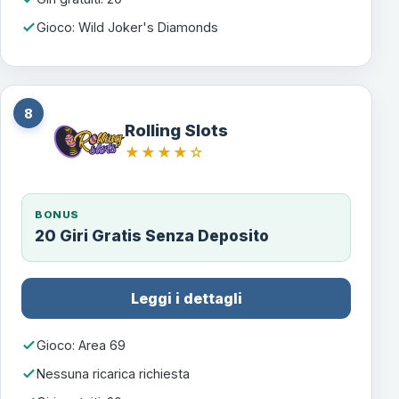
Gioco: Wild Joker's Diamonds
8
Rolling Slots
★★★★☆
BONUS
20 Giri Gratis Senza Deposito
Leggi i dettagli
Gioco: Area 69
Nessuna ricarica richiesta