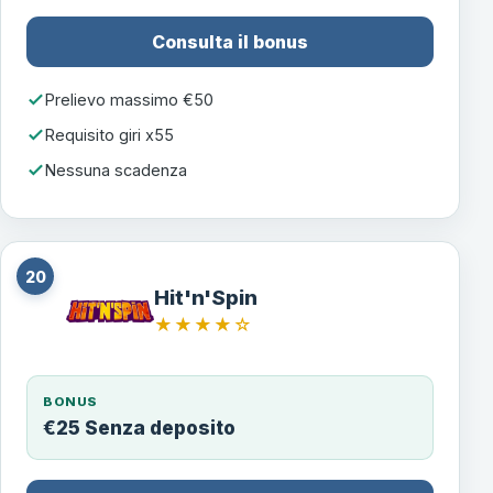
Consulta il bonus
Prelievo massimo €50
Requisito giri x55
Nessuna scadenza
20
Hit'n'Spin
★★★★☆
BONUS
€25 Senza deposito