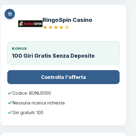
11
RingoSpin Casino
★★★★☆
BONUS
100 Giri Gratis Senza Deposito
Controlla l'offerta
Codice: BONUS100
Nessuna ricarica richiesta
Giri gratuiti: 100