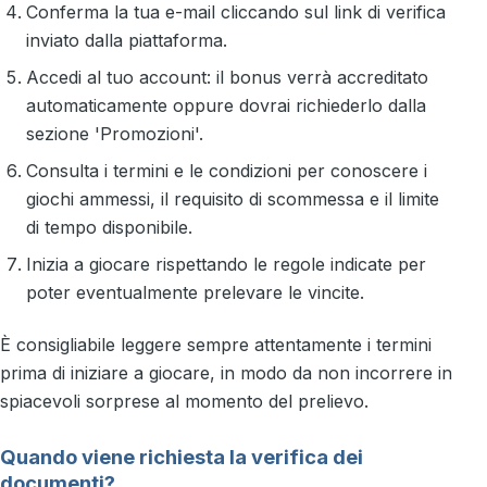
Conferma la tua e-mail cliccando sul link di verifica
inviato dalla piattaforma.
Accedi al tuo account: il bonus verrà accreditato
automaticamente oppure dovrai richiederlo dalla
sezione 'Promozioni'.
Consulta i termini e le condizioni per conoscere i
giochi ammessi, il requisito di scommessa e il limite
di tempo disponibile.
Inizia a giocare rispettando le regole indicate per
poter eventualmente prelevare le vincite.
È consigliabile leggere sempre attentamente i termini
prima di iniziare a giocare, in modo da non incorrere in
spiacevoli sorprese al momento del prelievo.
Quando viene richiesta la verifica dei
documenti?