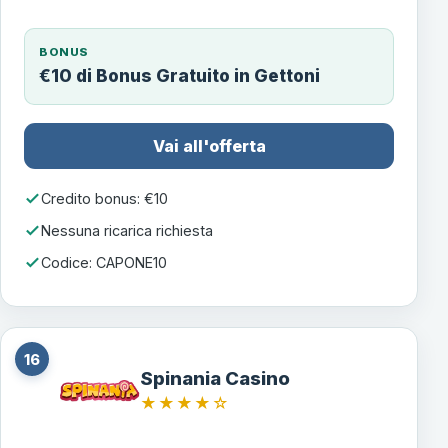
BONUS
€10 di Bonus Gratuito in Gettoni
Vai all'offerta
Credito bonus: €10
Nessuna ricarica richiesta
Codice: CAPONE10
16
Spinania Casino
★★★★☆