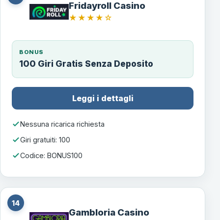
Fridayroll Casino
★★★★☆
BONUS
100 Giri Gratis Senza Deposito
Leggi i dettagli
Nessuna ricarica richiesta
Giri gratuiti: 100
Codice: BONUS100
14
Gambloria Casino