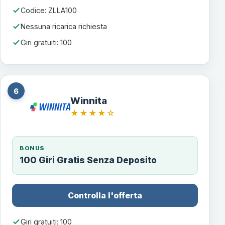
Codice: ZLLA100
Nessuna ricarica richiesta
Giri gratuiti: 100
6
Winnita
★★★★☆
BONUS
100 Giri Gratis Senza Deposito
Controlla l'offerta
Giri gratuiti: 100