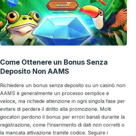
Come Ottenere un Bonus Senza
Deposito Non AAMS
Richiedere un bonus senza deposito su un casinò non
AAMS è generalmente un processo semplice e
veloce, ma richiede attenzione in ogni singola fase per
evitare di perdere il diritto alla promozione. Molti
giocatori perdono il bonus per errori banali durante la
registrazione, come l'inserimento di dati non corretti o
la mancata attivazione tramite codice. Seguire i