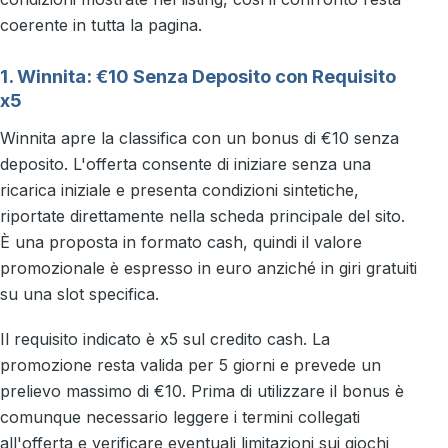
coerente in tutta la pagina.
1. Winnita: €10 Senza Deposito con Requisito
x5
Winnita apre la classifica con un bonus di €10 senza
deposito. L'offerta consente di iniziare senza una
ricarica iniziale e presenta condizioni sintetiche,
riportate direttamente nella scheda principale del sito.
È una proposta in formato cash, quindi il valore
promozionale è espresso in euro anziché in giri gratuiti
su una slot specifica.
Il requisito indicato è x5 sul credito cash. La
promozione resta valida per 5 giorni e prevede un
prelievo massimo di €10. Prima di utilizzare il bonus è
comunque necessario leggere i termini collegati
all'offerta e verificare eventuali limitazioni sui giochi