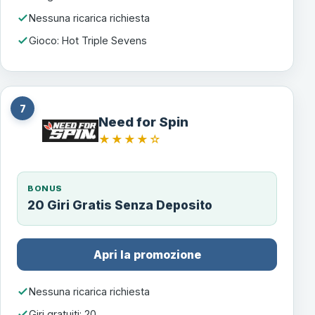
Nessuna ricarica richiesta
Gioco: Hot Triple Sevens
7
Need for Spin
★★★★☆
BONUS
20 Giri Gratis Senza Deposito
Apri la promozione
Nessuna ricarica richiesta
Giri gratuiti: 20