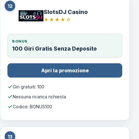
12
SlotsDJ Casino
★★★★☆
BONUS
100 Giri Gratis Senza Deposito
Apri la promozione
Giri gratuiti: 100
Nessuna ricarica richiesta
Codice: BONUS100
13