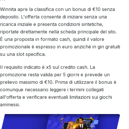
Winnita apre la classifica con un bonus di €10 senza
deposito. L'offerta consente di iniziare senza una
ricarica iniziale e presenta condizioni sintetiche,
riportate direttamente nella scheda principale del sito.
È una proposta in formato cash, quindi il valore
promozionale è espresso in euro anziché in giri gratuiti
su una slot specifica.
Il requisito indicato è x5 sul credito cash. La
promozione resta valida per 5 giorni e prevede un
prelievo massimo di €10. Prima di utilizzare il bonus è
comunque necessario leggere i termini collegati
all'offerta e verificare eventuali limitazioni sui giochi
ammessi.