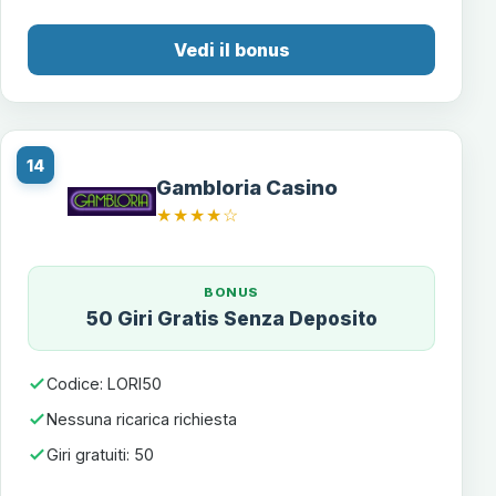
Vedi il bonus
14
Gambloria Casino
★★★★☆
BONUS
50 Giri Gratis Senza Deposito
Codice: LORI50
Nessuna ricarica richiesta
Giri gratuiti: 50