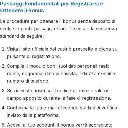
Passaggi Fondamentali per Registrarsi e
Ottenere il Bonus
La procedura per ottenere il bonus senza deposito si
svolge in pochi passaggi chiari. Di seguito la sequenza
standard da seguire:
Visita il sito ufficiale del casinò prescelto e clicca sul
pulsante di registrazione.
Compila il modulo con i tuoi dati personali reali:
nome, cognome, data di nascita, indirizzo e-mail e
numero di telefono.
Se richiesto, inserisci il codice promozionale nel
campo apposito durante la fase di registrazione.
Conferma la tua e-mail cliccando sul link di verifica
inviato dalla piattaforma.
Accedi al tuo account: il bonus verrà accreditato