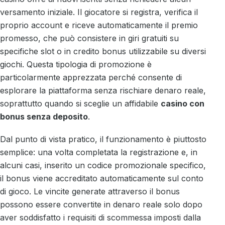
versamento iniziale. Il giocatore si registra, verifica il
proprio account e riceve automaticamente il premio
promesso, che può consistere in giri gratuiti su
specifiche slot o in credito bonus utilizzabile su diversi
giochi. Questa tipologia di promozione è
particolarmente apprezzata perché consente di
esplorare la piattaforma senza rischiare denaro reale,
soprattutto quando si sceglie un affidabile
casino con
bonus senza deposito
.
Dal punto di vista pratico, il funzionamento è piuttosto
semplice: una volta completata la registrazione e, in
alcuni casi, inserito un codice promozionale specifico,
il bonus viene accreditato automaticamente sul conto
di gioco. Le vincite generate attraverso il bonus
possono essere convertite in denaro reale solo dopo
aver soddisfatto i requisiti di scommessa imposti dalla