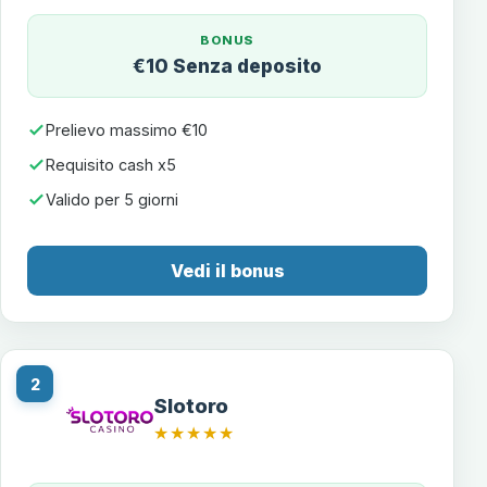
BONUS
€10 Senza deposito
Prelievo massimo €10
Requisito cash x5
Valido per 5 giorni
Vedi il bonus
2
Slotoro
★★★★★