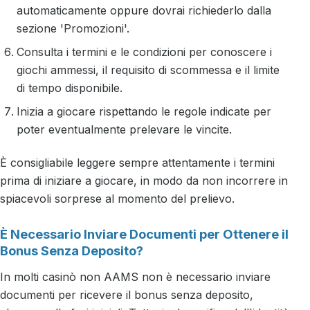
automaticamente oppure dovrai richiederlo dalla
sezione 'Promozioni'.
Consulta i termini e le condizioni per conoscere i
giochi ammessi, il requisito di scommessa e il limite
di tempo disponibile.
Inizia a giocare rispettando le regole indicate per
poter eventualmente prelevare le vincite.
È consigliabile leggere sempre attentamente i termini
prima di iniziare a giocare, in modo da non incorrere in
spiacevoli sorprese al momento del prelievo.
È Necessario Inviare Documenti per Ottenere il
Bonus Senza Deposito?
In molti casinò non AAMS non è necessario inviare
documenti per ricevere il bonus senza deposito,