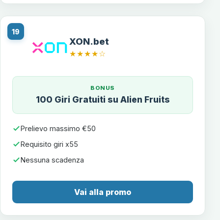
19
XON.bet
★★★★☆
BONUS
100 Giri Gratuiti su Alien Fruits
Prelievo massimo €50
Requisito giri x55
Nessuna scadenza
Vai alla promo