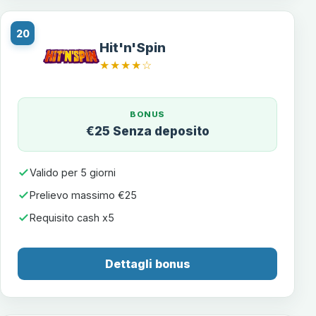
20
Hit'n'Spin
★★★★☆
BONUS
€25 Senza deposito
Valido per 5 giorni
Prelievo massimo €25
Requisito cash x5
Dettagli bonus