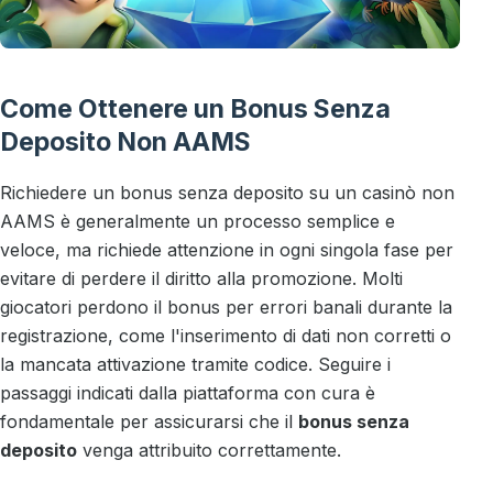
Come Ottenere un Bonus Senza
Deposito Non AAMS
Richiedere un bonus senza deposito su un casinò non
AAMS è generalmente un processo semplice e
veloce, ma richiede attenzione in ogni singola fase per
evitare di perdere il diritto alla promozione. Molti
giocatori perdono il bonus per errori banali durante la
registrazione, come l'inserimento di dati non corretti o
la mancata attivazione tramite codice. Seguire i
passaggi indicati dalla piattaforma con cura è
fondamentale per assicurarsi che il
bonus senza
deposito
venga attribuito correttamente.