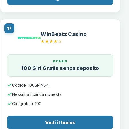
17
WinBeatz Casino
★★★★☆
BONUS
100 Giri Gratis senza deposito
Codice: 100SPINS4
Nessuna ricarica richiesta
Giri gratuiti: 100
Vedi il bonus