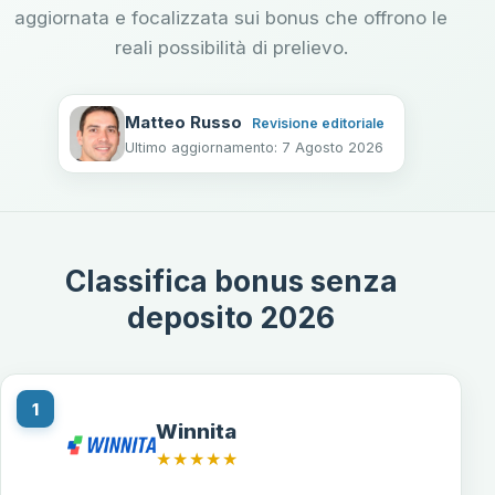
aggiornata e focalizzata sui bonus che offrono le
reali possibilità di prelievo.
Matteo Russo
Revisione editoriale
Ultimo aggiornamento: 7 Agosto 2026
Classifica bonus senza
deposito 2026
1
Winnita
★★★★★