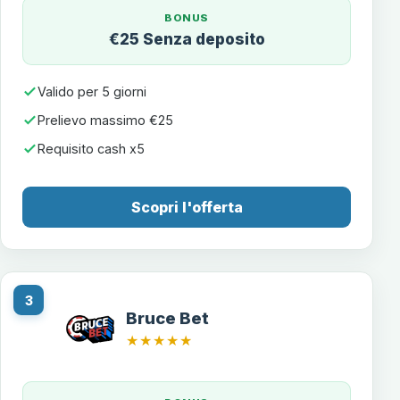
BONUS
€25 Senza deposito
Valido per 5 giorni
Prelievo massimo €25
Requisito cash x5
Scopri l'offerta
3
Bruce Bet
★★★★★