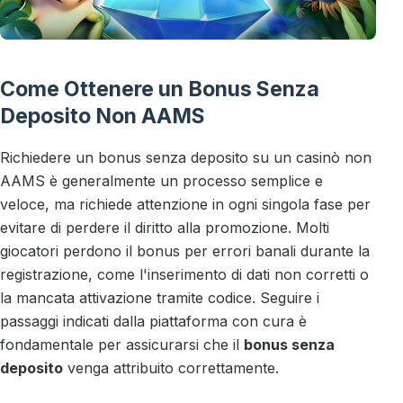
Come Ottenere un Bonus Senza
Deposito Non AAMS
Richiedere un bonus senza deposito su un casinò non
AAMS è generalmente un processo semplice e
veloce, ma richiede attenzione in ogni singola fase per
evitare di perdere il diritto alla promozione. Molti
giocatori perdono il bonus per errori banali durante la
registrazione, come l'inserimento di dati non corretti o
la mancata attivazione tramite codice. Seguire i
passaggi indicati dalla piattaforma con cura è
fondamentale per assicurarsi che il
bonus senza
deposito
venga attribuito correttamente.