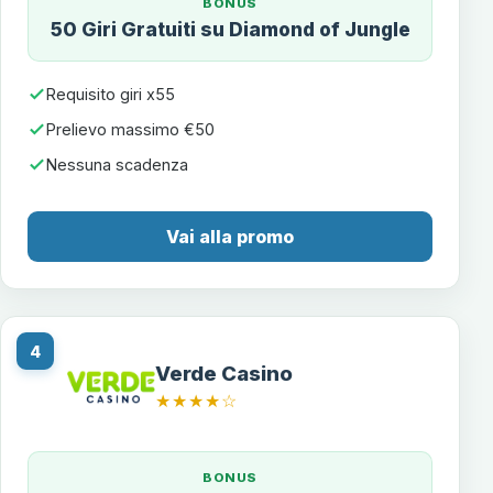
BONUS
50 Giri Gratuiti su Diamond of Jungle
Requisito giri x55
Prelievo massimo €50
Nessuna scadenza
Vai alla promo
4
Verde Casino
★★★★☆
BONUS