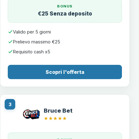
BONUS
€25 Senza deposito
Valido per 5 giorni
Prelievo massimo €25
Requisito cash x5
Scopri l'offerta
3
Bruce Bet
★★★★★