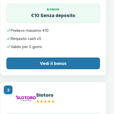
BONUS
€10 Senza deposito
Prelievo massimo €10
Requisito cash x5
Valido per 5 giorni
Vedi il bonus
2
Slotoro
★★★★★