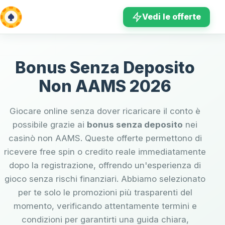
Vedi le offerte
Bonus Senza Deposito
Non AAMS 2026
Giocare online senza dover ricaricare il conto è
possibile grazie ai
bonus senza deposito
nei
casinò non AAMS. Queste offerte permettono di
ricevere free spin o credito reale immediatamente
dopo la registrazione, offrendo un'esperienza di
gioco senza rischi finanziari. Abbiamo selezionato
per te solo le promozioni più trasparenti del
momento, verificando attentamente termini e
condizioni per garantirti una guida chiara,