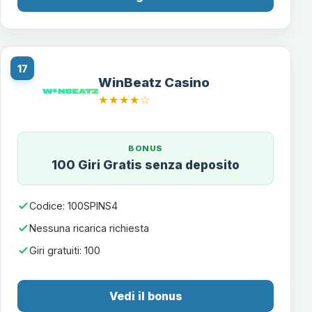
17
WinBeatz Casino
★★★★☆
BONUS
100 Giri Gratis senza deposito
Codice: 100SPINS4
Nessuna ricarica richiesta
Giri gratuiti: 100
Vedi il bonus