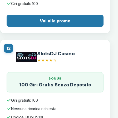
Giri gratuiti: 100
Vai alla promo
12
SlotsDJ Casino
★★★★☆
BONUS
100 Giri Gratis Senza Deposito
Giri gratuiti: 100
Nessuna ricarica richiesta
Codice: BONUS100