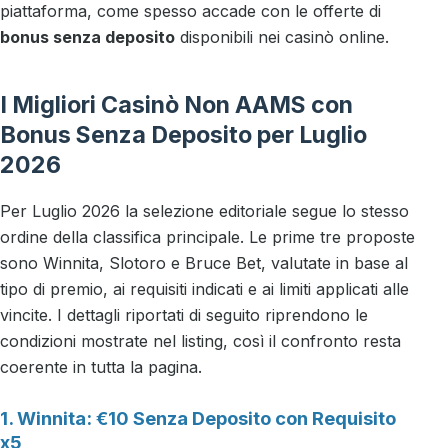
piattaforma, come spesso accade con le offerte di
bonus senza deposito
disponibili nei casinò online.
I Migliori Casinò Non AAMS con
Bonus Senza Deposito per Luglio
2026
Per Luglio 2026 la selezione editoriale segue lo stesso
ordine della classifica principale. Le prime tre proposte
sono Winnita, Slotoro e Bruce Bet, valutate in base al
tipo di premio, ai requisiti indicati e ai limiti applicati alle
vincite. I dettagli riportati di seguito riprendono le
condizioni mostrate nel listing, così il confronto resta
coerente in tutta la pagina.
1. Winnita: €10 Senza Deposito con Requisito
x5