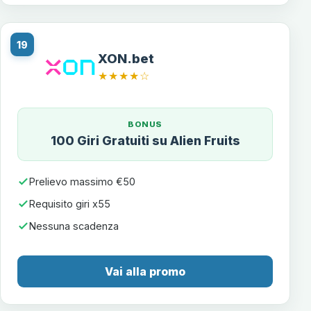
19
XON.bet
★★★★☆
BONUS
100 Giri Gratuiti su Alien Fruits
Prelievo massimo €50
Requisito giri x55
Nessuna scadenza
Vai alla promo