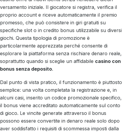
versamento iniziale. Il giocatore si registra, verifica il
proprio account e riceve automaticamente il premio
promesso, che può consistere in giri gratuiti su
specifiche slot o in credito bonus utilizzabile su diversi
giochi. Questa tipologia di promozione è
particolarmente apprezzata perché consente di
esplorare la piattaforma senza rischiare denaro reale,
soprattutto quando si sceglie un affidabile
casino con
bonus senza deposito
.
Dal punto di vista pratico, il funzionamento è piuttosto
semplice: una volta completata la registrazione e, in
alcuni casi, inserito un codice promozionale specifico,
il bonus viene accreditato automaticamente sul conto
di gioco. Le vincite generate attraverso il bonus
possono essere convertite in denaro reale solo dopo
aver soddisfatto i requisiti di scommessa imposti dalla