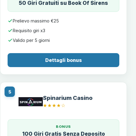
50 Giri Gratuiti su Book Of Sirens
Prelievo massimo €25
Requisito giri x3
Valido per 5 giorni
Dettagli bonus
5
Spinarium Casino
★★★★☆
BONUS
100 Giri Gratis Senza Deposito