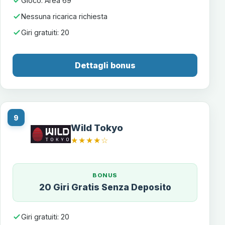
Gioco: Area 69
Nessuna ricarica richiesta
Giri gratuiti: 20
Dettagli bonus
9
Wild Tokyo
★★★★☆
BONUS
20 Giri Gratis Senza Deposito
Giri gratuiti: 20