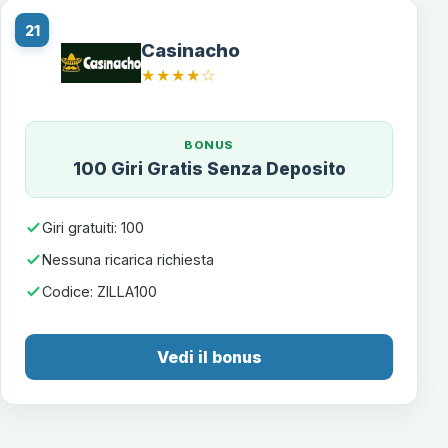
21
Casinacho
★★★★☆
BONUS
100 Giri Gratis Senza Deposito
Giri gratuiti: 100
Nessuna ricarica richiesta
Codice: ZILLA100
Vedi il bonus