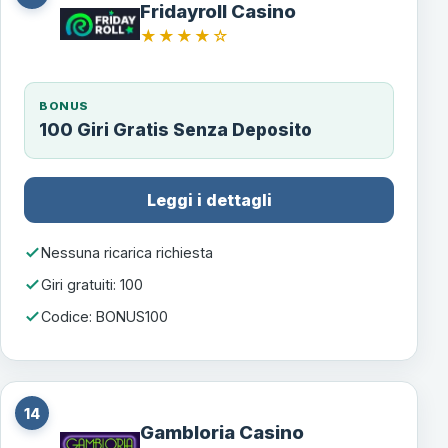
Fridayroll Casino
★★★★☆
BONUS
100 Giri Gratis Senza Deposito
Leggi i dettagli
Nessuna ricarica richiesta
Giri gratuiti: 100
Codice: BONUS100
14
Gambloria Casino