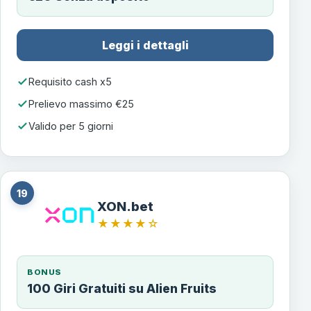
Leggi i dettagli
Requisito cash x5
Prelievo massimo €25
Valido per 5 giorni
19
XON.bet
★★★★☆
BONUS
100 Giri Gratuiti su Alien Fruits