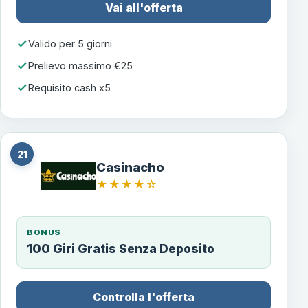
Vai all'offerta
Valido per 5 giorni
Prelievo massimo €25
Requisito cash x5
21
Casinacho
★★★★☆
BONUS
100 Giri Gratis Senza Deposito
Controlla l'offerta