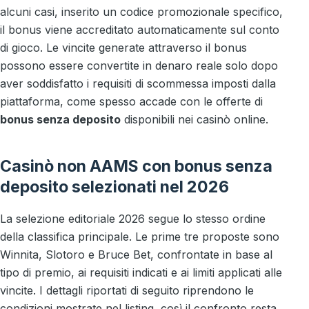
alcuni casi, inserito un codice promozionale specifico,
il bonus viene accreditato automaticamente sul conto
di gioco. Le vincite generate attraverso il bonus
possono essere convertite in denaro reale solo dopo
aver soddisfatto i requisiti di scommessa imposti dalla
piattaforma, come spesso accade con le offerte di
bonus senza deposito
disponibili nei casinò online.
Casinò non AAMS con bonus senza
deposito selezionati nel 2026
La selezione editoriale 2026 segue lo stesso ordine
della classifica principale. Le prime tre proposte sono
Winnita, Slotoro e Bruce Bet, confrontate in base al
tipo di premio, ai requisiti indicati e ai limiti applicati alle
vincite. I dettagli riportati di seguito riprendono le
condizioni mostrate nel listing, così il confronto resta