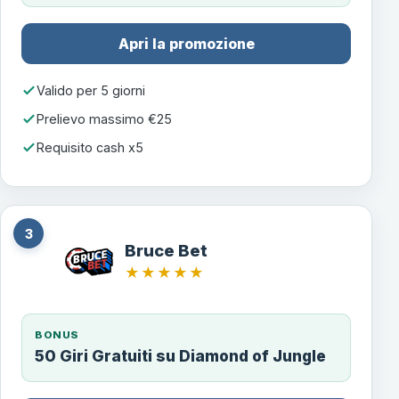
Apri la promozione
Valido per 5 giorni
Prelievo massimo €25
Requisito cash x5
3
Bruce Bet
★★★★★
BONUS
50 Giri Gratuiti su Diamond of Jungle