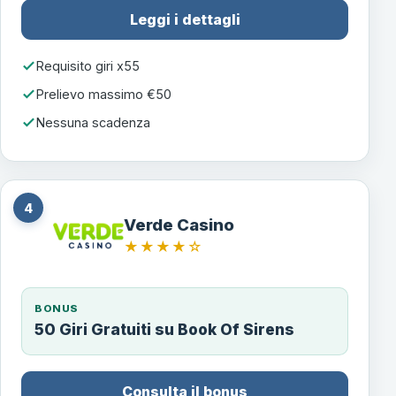
Leggi i dettagli
Requisito giri x55
Prelievo massimo €50
Nessuna scadenza
4
Verde Casino
★★★★☆
BONUS
50 Giri Gratuiti su Book Of Sirens
Consulta il bonus