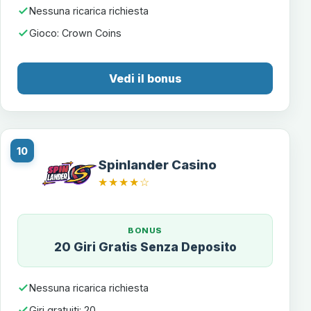
Nessuna ricarica richiesta
Gioco: Crown Coins
Vedi il bonus
10
Spinlander Casino
★★★★☆
BONUS
20 Giri Gratis Senza Deposito
Nessuna ricarica richiesta
Giri gratuiti: 20