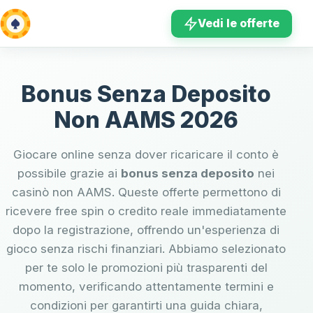
Vedi le offerte
Bonus Senza Deposito
Non AAMS 2026
Giocare online senza dover ricaricare il conto è
possibile grazie ai
bonus senza deposito
nei
casinò non AAMS. Queste offerte permettono di
ricevere free spin o credito reale immediatamente
dopo la registrazione, offrendo un'esperienza di
gioco senza rischi finanziari. Abbiamo selezionato
per te solo le promozioni più trasparenti del
momento, verificando attentamente termini e
condizioni per garantirti una guida chiara,