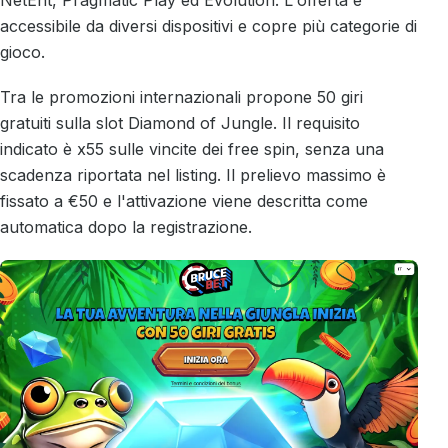
accessibile da diversi dispositivi e copre più categorie di
gioco.
Tra le promozioni internazionali propone 50 giri
gratuiti sulla slot Diamond of Jungle. Il requisito
indicato è x55 sulle vincite dei free spin, senza una
scadenza riportata nel listing. Il prelievo massimo è
fissato a €50 e l'attivazione viene descritta come
automatica dopo la registrazione.