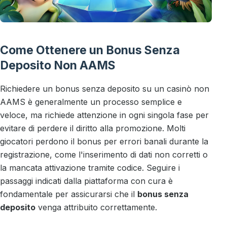
Come Ottenere un Bonus Senza
Deposito Non AAMS
Richiedere un bonus senza deposito su un casinò non
AAMS è generalmente un processo semplice e
veloce, ma richiede attenzione in ogni singola fase per
evitare di perdere il diritto alla promozione. Molti
giocatori perdono il bonus per errori banali durante la
registrazione, come l'inserimento di dati non corretti o
la mancata attivazione tramite codice. Seguire i
passaggi indicati dalla piattaforma con cura è
fondamentale per assicurarsi che il
bonus senza
deposito
venga attribuito correttamente.