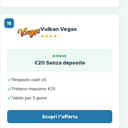
18
Vulkan Vegas
★★★★☆
BONUS
€20 Senza deposito
Requisito cash x5
Prelievo massimo €25
Valido per 5 giorni
Scopri l'offerta