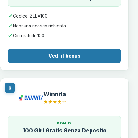
Codice: ZLLA100
Nessuna ricarica richiesta
Giri gratuiti: 100
Vedi il bonus
6
Winnita
★★★★☆
BONUS
100 Giri Gratis Senza Deposito