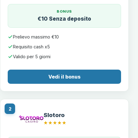
BONUS
€10 Senza deposito
Prelievo massimo €10
Requisito cash x5
Valido per 5 giorni
Vedi il bonus
2
Slotoro
★★★★★