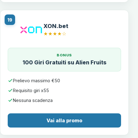
19
XON.bet
★★★★☆
BONUS
100 Giri Gratuiti su Alien Fruits
Prelievo massimo €50
Requisito giri x55
Nessuna scadenza
Vai alla promo