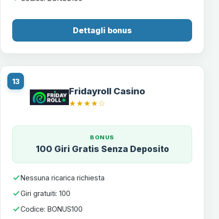
Dettagli bonus
13
Fridayroll Casino
★★★★☆
BONUS
100 Giri Gratis Senza Deposito
Nessuna ricarica richiesta
Giri gratuiti: 100
Codice: BONUS100