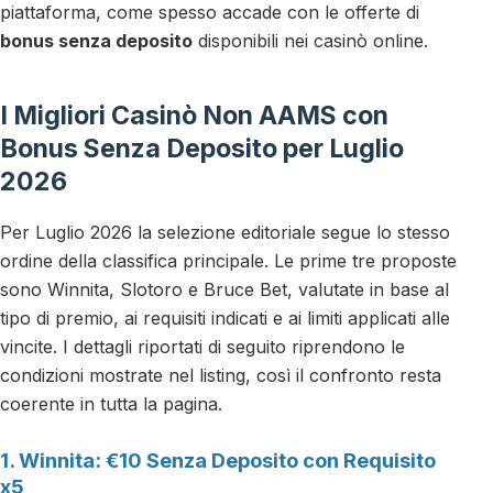
piattaforma, come spesso accade con le offerte di
bonus senza deposito
disponibili nei casinò online.
I Migliori Casinò Non AAMS con
Bonus Senza Deposito per Luglio
2026
Per Luglio 2026 la selezione editoriale segue lo stesso
ordine della classifica principale. Le prime tre proposte
sono Winnita, Slotoro e Bruce Bet, valutate in base al
tipo di premio, ai requisiti indicati e ai limiti applicati alle
vincite. I dettagli riportati di seguito riprendono le
condizioni mostrate nel listing, così il confronto resta
coerente in tutta la pagina.
1. Winnita: €10 Senza Deposito con Requisito
x5