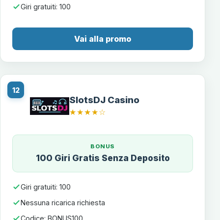
Giri gratuiti: 100
Vai alla promo
12
SlotsDJ Casino
★★★★☆
BONUS
100 Giri Gratis Senza Deposito
Giri gratuiti: 100
Nessuna ricarica richiesta
Codice: BONUS100