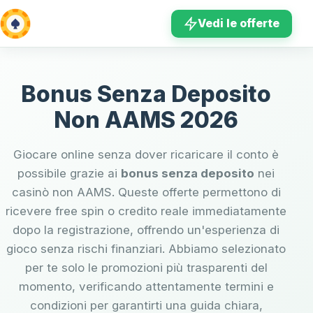
Vedi le offerte
Bonus Senza Deposito
Non AAMS 2026
Giocare online senza dover ricaricare il conto è
possibile grazie ai
bonus senza deposito
nei
casinò non AAMS. Queste offerte permettono di
ricevere free spin o credito reale immediatamente
dopo la registrazione, offrendo un'esperienza di
gioco senza rischi finanziari. Abbiamo selezionato
per te solo le promozioni più trasparenti del
momento, verificando attentamente termini e
condizioni per garantirti una guida chiara,