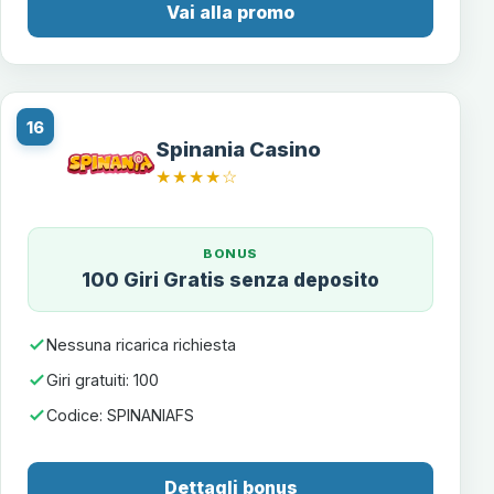
Vai alla promo
16
Spinania Casino
★★★★☆
BONUS
100 Giri Gratis senza deposito
Nessuna ricarica richiesta
Giri gratuiti: 100
Codice: SPINANIAFS
Dettagli bonus