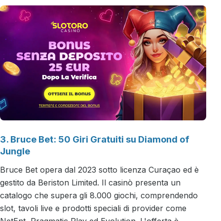
3. Bruce Bet: 50 Giri Gratuiti su Diamond of
Jungle
Bruce Bet opera dal 2023 sotto licenza Curaçao ed è
gestito da Beriston Limited. Il casinò presenta un
catalogo che supera gli 8.000 giochi, comprendendo
slot, tavoli live e prodotti speciali di provider come
NetEnt, Pragmatic Play ed Evolution. L'offerta è