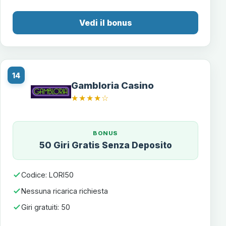
Vedi il bonus
14
Gambloria Casino
★★★★☆
BONUS
50 Giri Gratis Senza Deposito
Codice: LORI50
Nessuna ricarica richiesta
Giri gratuiti: 50