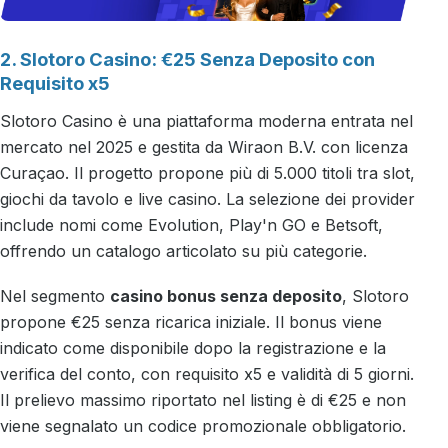
2. Slotoro Casino: €25 Senza Deposito con
Requisito x5
Slotoro Casino è una piattaforma moderna entrata nel
mercato nel 2025 e gestita da Wiraon B.V. con licenza
Curaçao. Il progetto propone più di 5.000 titoli tra slot,
giochi da tavolo e live casino. La selezione dei provider
include nomi come Evolution, Play'n GO e Betsoft,
offrendo un catalogo articolato su più categorie.
Nel segmento
casino bonus senza deposito
, Slotoro
propone €25 senza ricarica iniziale. Il bonus viene
indicato come disponibile dopo la registrazione e la
verifica del conto, con requisito x5 e validità di 5 giorni.
Il prelievo massimo riportato nel listing è di €25 e non
viene segnalato un codice promozionale obbligatorio.