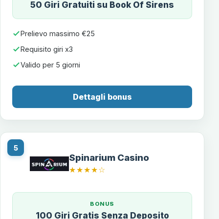
50 Giri Gratuiti su Book Of Sirens
Prelievo massimo €25
Requisito giri x3
Valido per 5 giorni
Dettagli bonus
5
Spinarium Casino
★★★★☆
BONUS
100 Giri Gratis Senza Deposito