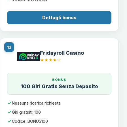
Dettagli bonus
13
Fridayroll Casino
★★★★☆
BONUS
100 Giri Gratis Senza Deposito
Nessuna ricarica richiesta
Giri gratuiti: 100
Codice: BONUS100