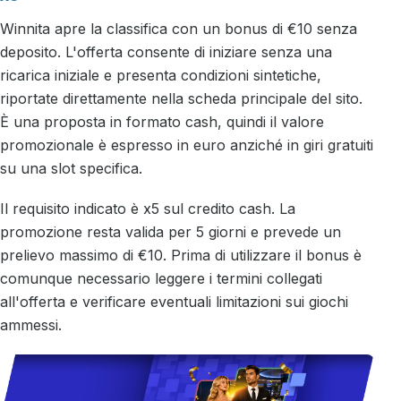
Winnita apre la classifica con un bonus di €10 senza
deposito. L'offerta consente di iniziare senza una
ricarica iniziale e presenta condizioni sintetiche,
riportate direttamente nella scheda principale del sito.
È una proposta in formato cash, quindi il valore
promozionale è espresso in euro anziché in giri gratuiti
su una slot specifica.
Il requisito indicato è x5 sul credito cash. La
promozione resta valida per 5 giorni e prevede un
prelievo massimo di €10. Prima di utilizzare il bonus è
comunque necessario leggere i termini collegati
all'offerta e verificare eventuali limitazioni sui giochi
ammessi.