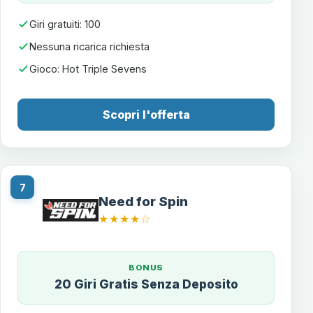
Giri gratuiti: 100
Nessuna ricarica richiesta
Gioco: Hot Triple Sevens
Scopri l'offerta
7
Need for Spin
★★★★☆
BONUS
20 Giri Gratis Senza Deposito