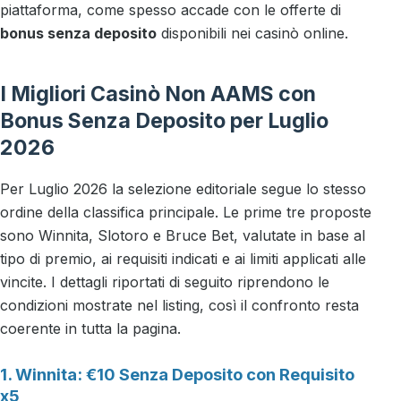
piattaforma, come spesso accade con le offerte di
bonus senza deposito
disponibili nei casinò online.
I Migliori Casinò Non AAMS con
Bonus Senza Deposito per Luglio
2026
Per Luglio 2026 la selezione editoriale segue lo stesso
ordine della classifica principale. Le prime tre proposte
sono Winnita, Slotoro e Bruce Bet, valutate in base al
tipo di premio, ai requisiti indicati e ai limiti applicati alle
vincite. I dettagli riportati di seguito riprendono le
condizioni mostrate nel listing, così il confronto resta
coerente in tutta la pagina.
1. Winnita: €10 Senza Deposito con Requisito
x5