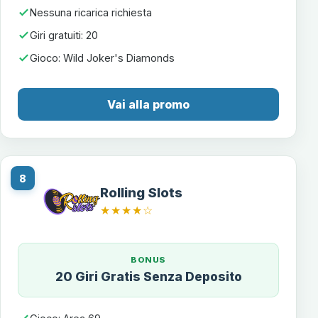
Nessuna ricarica richiesta
Giri gratuiti: 20
Gioco: Wild Joker's Diamonds
Vai alla promo
8
Rolling Slots
★★★★☆
BONUS
20 Giri Gratis Senza Deposito