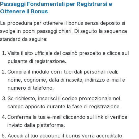
Passaggi Fondamentali per Registrarsi e
Ottenere il Bonus
La procedura per ottenere il bonus senza deposito si
svolge in pochi passaggi chiari. Di seguito la sequenza
standard da seguire:
Visita il sito ufficiale del casinò prescelto e clicca sul
pulsante di registrazione.
Compila il modulo con i tuoi dati personali reali:
nome, cognome, data di nascita, indirizzo e-mail e
numero di telefono.
Se richiesto, inserisci il codice promozionale nel
campo apposito durante la fase di registrazione.
Conferma la tua e-mail cliccando sul link di verifica
inviato dalla piattaforma.
Accedi al tuo account: il bonus verrà accreditato