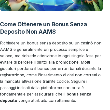
Come Ottenere un Bonus Senza
Deposito Non AAMS
Richiedere un bonus senza deposito su un casinò non
AAMS è generalmente un processo semplice e
veloce, ma richiede attenzione in ogni singola fase per
evitare di perdere il diritto alla promozione. Molti
giocatori perdono il bonus per errori banali durante la
registrazione, come l'inserimento di dati non corretti o
la mancata attivazione tramite codice. Seguire i
passaggi indicati dalla piattaforma con cura è
fondamentale per assicurarsi che il
bonus senza
deposito
venga attribuito correttamente.