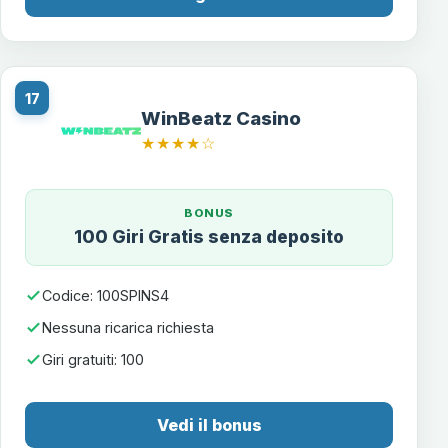
17
WinBeatz Casino
★★★★☆
BONUS
100 Giri Gratis senza deposito
Codice: 100SPINS4
Nessuna ricarica richiesta
Giri gratuiti: 100
Vedi il bonus