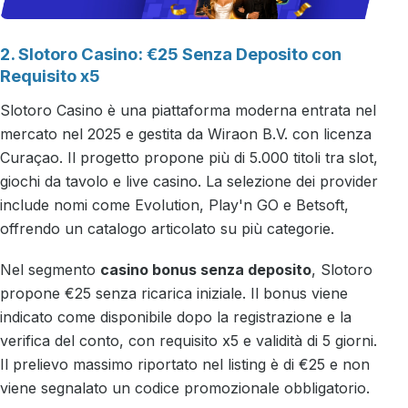
2. Slotoro Casino: €25 Senza Deposito con
Requisito x5
Slotoro Casino è una piattaforma moderna entrata nel
mercato nel 2025 e gestita da Wiraon B.V. con licenza
Curaçao. Il progetto propone più di 5.000 titoli tra slot,
giochi da tavolo e live casino. La selezione dei provider
include nomi come Evolution, Play'n GO e Betsoft,
offrendo un catalogo articolato su più categorie.
Nel segmento
casino bonus senza deposito
, Slotoro
propone €25 senza ricarica iniziale. Il bonus viene
indicato come disponibile dopo la registrazione e la
verifica del conto, con requisito x5 e validità di 5 giorni.
Il prelievo massimo riportato nel listing è di €25 e non
viene segnalato un codice promozionale obbligatorio.