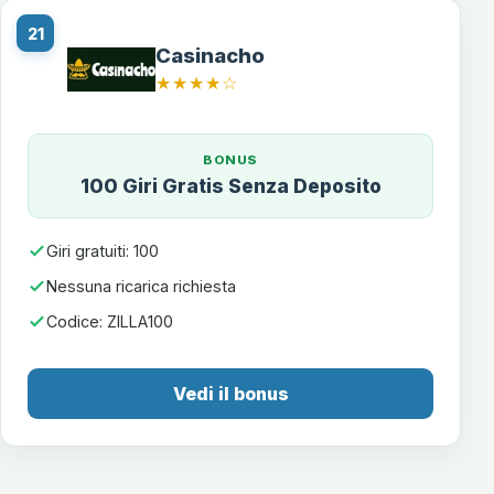
21
Casinacho
★★★★☆
BONUS
100 Giri Gratis Senza Deposito
Giri gratuiti: 100
Nessuna ricarica richiesta
Codice: ZILLA100
Vedi il bonus