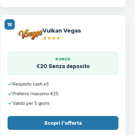
18
Vulkan Vegas
★★★★☆
BONUS
€20 Senza deposito
Requisito cash x5
Prelievo massimo €25
Valido per 5 giorni
Scopri l'offerta