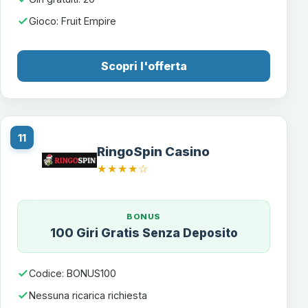
Gioco: Fruit Empire
Scopri l'offerta
11
RingoSpin Casino
★★★★☆
BONUS
100 Giri Gratis Senza Deposito
Codice: BONUS100
Nessuna ricarica richiesta