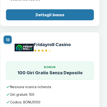
Dettagli bonus
13
Fridayroll Casino
★★★★☆
BONUS
100 Giri Gratis Senza Deposito
Nessuna ricarica richiesta
Giri gratuiti: 100
Codice: BONUS100