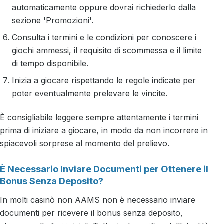
automaticamente oppure dovrai richiederlo dalla
sezione 'Promozioni'.
Consulta i termini e le condizioni per conoscere i
giochi ammessi, il requisito di scommessa e il limite
di tempo disponibile.
Inizia a giocare rispettando le regole indicate per
poter eventualmente prelevare le vincite.
È consigliabile leggere sempre attentamente i termini
prima di iniziare a giocare, in modo da non incorrere in
spiacevoli sorprese al momento del prelievo.
È Necessario Inviare Documenti per Ottenere il
Bonus Senza Deposito?
In molti casinò non AAMS non è necessario inviare
documenti per ricevere il bonus senza deposito,