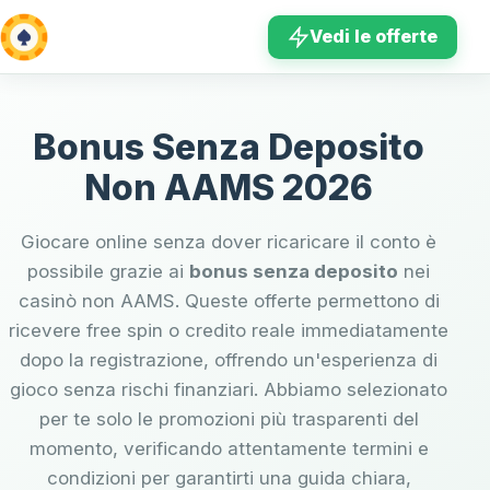
Vedi le offerte
Bonus Senza Deposito
Non AAMS 2026
Giocare online senza dover ricaricare il conto è
possibile grazie ai
bonus senza deposito
nei
casinò non AAMS. Queste offerte permettono di
ricevere free spin o credito reale immediatamente
dopo la registrazione, offrendo un'esperienza di
gioco senza rischi finanziari. Abbiamo selezionato
per te solo le promozioni più trasparenti del
momento, verificando attentamente termini e
condizioni per garantirti una guida chiara,