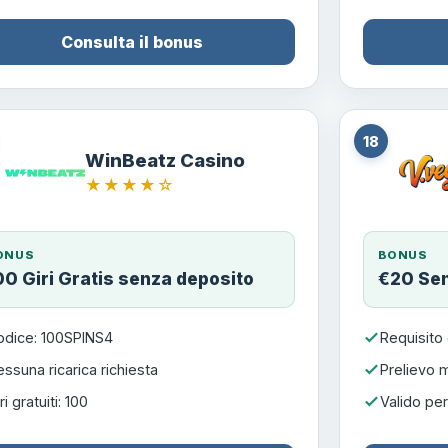
Consulta il bonus
18
WinBeatz Casino
★★★★☆
ONUS
BONUS
00 Giri Gratis senza deposito
€20 Sen
odice: 100SPINS4
Requisito
ssuna ricarica richiesta
Prelievo
ri gratuiti: 100
Valido per