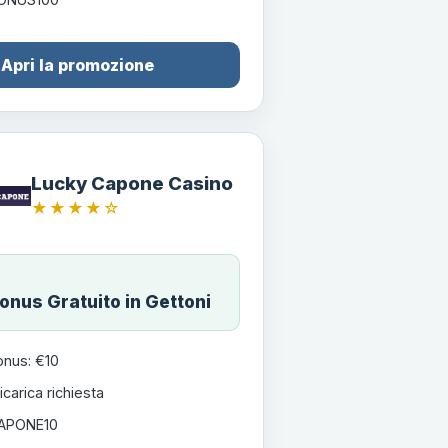
Apri la promozione
Lucky Capone Casino
★★★★☆
onus Gratuito in Gettoni
onus: €10
carica richiesta
CAPONE10