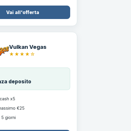
Vai all'offerta
Vulkan Vegas
★★★★☆
za deposito
 cash x5
 massimo €25
 5 giorni