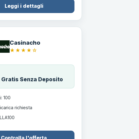
Leggi i dettagli
Casinacho
★★★★☆
i Gratis Senza Deposito
i: 100
carica richiesta
ILLA100
Controlla l'offerta