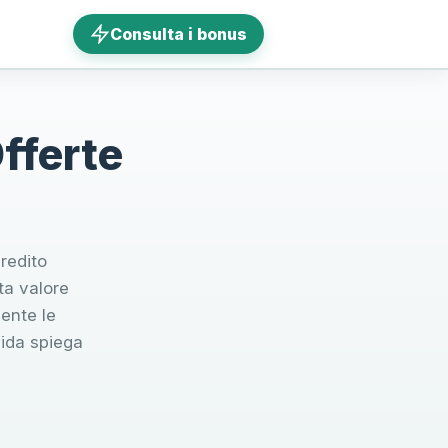
Consulta i bonus
fferte
redito
ta valore
mente le
uida spiega