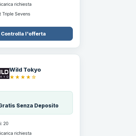
carica richiesta
t Triple Sevens
Controlla l'offerta
Wild Tokyo
★★★★☆
 Gratis Senza Deposito
i: 20
carica richiesta