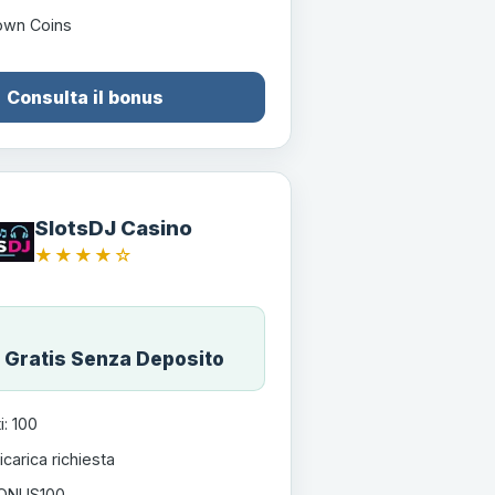
own Coins
Consulta il bonus
SlotsDJ Casino
★★★★☆
i Gratis Senza Deposito
i: 100
carica richiesta
BONUS100