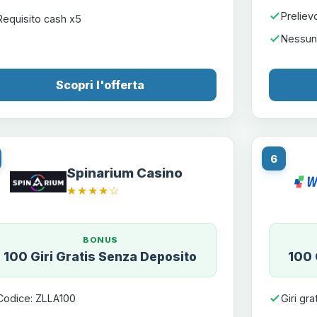
Prelie
Requisito cash x5
Nessun
Scopri l'offerta
6
Spinarium Casino
★★★★☆
BONUS
100 Giri Gratis Senza Deposito
100 
Codice: ZLLA100
Giri grat