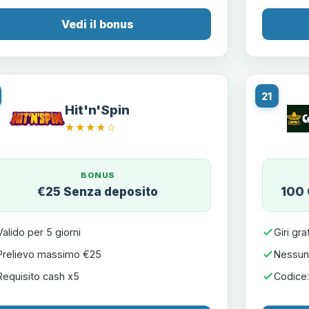
Vedi il bonus
21
Hit'n'Spin
★★★★☆
BONUS
€25 Senza deposito
100 
Valido per 5 giorni
Giri grat
Prelievo massimo €25
Nessuna
Requisito cash x5
Codice: