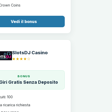
 Crown Coins
Vedi il bonus
SlotsDJ Casino
★★★★☆
BONUS
Giri Gratis Senza Deposito
uiti: 100
 ricarica richiesta