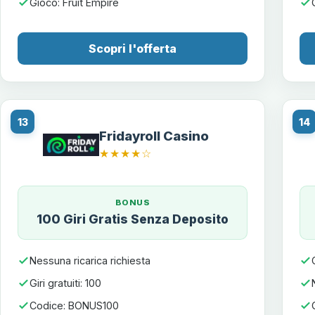
Gioco: Fruit Empire
Scopri l'offerta
13
14
Fridayroll Casino
★★★★☆
BONUS
100 Giri Gratis Senza Deposito
Nessuna ricarica richiesta
Giri gratuiti: 100
Codice: BONUS100