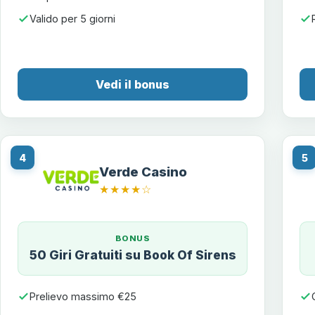
Valido per 5 giorni
Vedi il bonus
4
5
Verde Casino
★★★★☆
BONUS
50 Giri Gratuiti su Book Of Sirens
Prelievo massimo €25