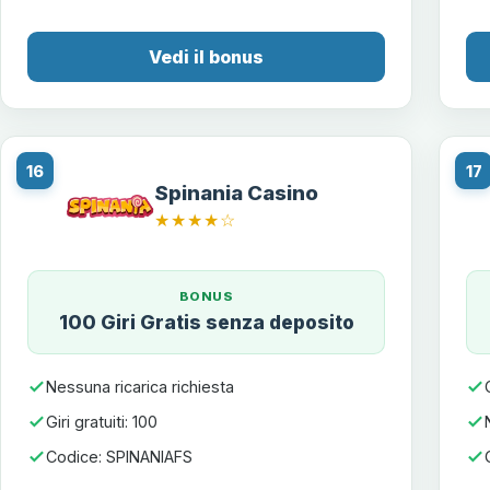
Vedi il bonus
16
17
Spinania Casino
★★★★☆
BONUS
100 Giri Gratis senza deposito
Nessuna ricarica richiesta
Giri gratuiti: 100
Codice: SPINANIAFS