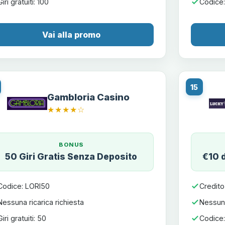
Giri gratuiti: 100
Codice
Vai alla promo
15
Gambloria Casino
★★★★☆
BONUS
50 Giri Gratis Senza Deposito
€10 d
Codice: LORI50
Credito
Nessuna ricarica richiesta
Nessuna
Giri gratuiti: 50
Codice