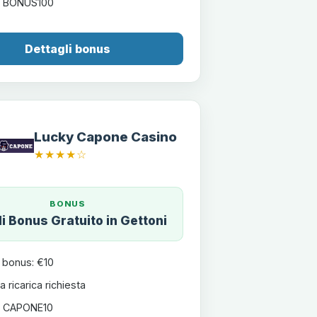
: BONUS100
Dettagli bonus
Lucky Capone Casino
★★★★☆
BONUS
i Bonus Gratuito in Gettoni
 bonus: €10
 ricarica richiesta
: CAPONE10