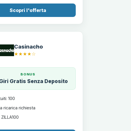
Scopri l'offerta
Casinacho
★★★★☆
BONUS
Giri Gratis Senza Deposito
uiti: 100
 ricarica richiesta
 ZILLA100