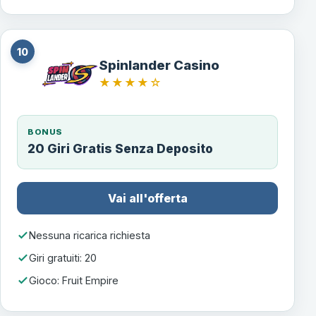
10
Spinlander Casino
★★★★☆
BONUS
20 Giri Gratis Senza Deposito
Vai all'offerta
Nessuna ricarica richiesta
Giri gratuiti: 20
Gioco: Fruit Empire