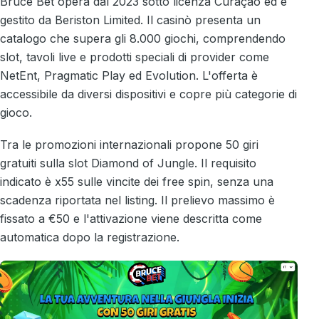
Bruce Bet opera dal 2023 sotto licenza Curaçao ed è
gestito da Beriston Limited. Il casinò presenta un
catalogo che supera gli 8.000 giochi, comprendendo
slot, tavoli live e prodotti speciali di provider come
NetEnt, Pragmatic Play ed Evolution. L'offerta è
accessibile da diversi dispositivi e copre più categorie di
gioco.
Tra le promozioni internazionali propone 50 giri
gratuiti sulla slot Diamond of Jungle. Il requisito
indicato è x55 sulle vincite dei free spin, senza una
scadenza riportata nel listing. Il prelievo massimo è
fissato a €50 e l'attivazione viene descritta come
automatica dopo la registrazione.