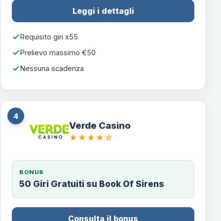
Leggi i dettagli
Requisito giri x55
Prelievo massimo €50
Nessuna scadenza
4
Verde Casino
★★★★☆
BONUS
50 Giri Gratuiti su Book Of Sirens
Consulta il bonus