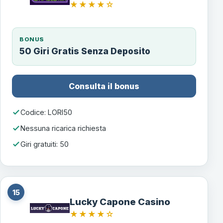
★★★★☆
BONUS
50 Giri Gratis Senza Deposito
Consulta il bonus
Codice: LORI50
Nessuna ricarica richiesta
Giri gratuiti: 50
15
Lucky Capone Casino
★★★★☆