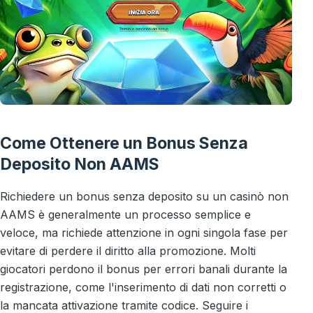
Come Ottenere un Bonus Senza
Deposito Non AAMS
Richiedere un bonus senza deposito su un casinò non
AAMS è generalmente un processo semplice e
veloce, ma richiede attenzione in ogni singola fase per
evitare di perdere il diritto alla promozione. Molti
giocatori perdono il bonus per errori banali durante la
registrazione, come l'inserimento di dati non corretti o
la mancata attivazione tramite codice. Seguire i