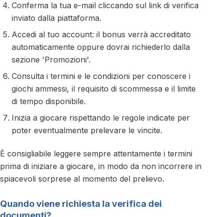
Conferma la tua e-mail cliccando sul link di verifica
inviato dalla piattaforma.
Accedi al tuo account: il bonus verrà accreditato
automaticamente oppure dovrai richiederlo dalla
sezione 'Promozioni'.
Consulta i termini e le condizioni per conoscere i
giochi ammessi, il requisito di scommessa e il limite
di tempo disponibile.
Inizia a giocare rispettando le regole indicate per
poter eventualmente prelevare le vincite.
È consigliabile leggere sempre attentamente i termini
prima di iniziare a giocare, in modo da non incorrere in
spiacevoli sorprese al momento del prelievo.
Quando viene richiesta la verifica dei
documenti?