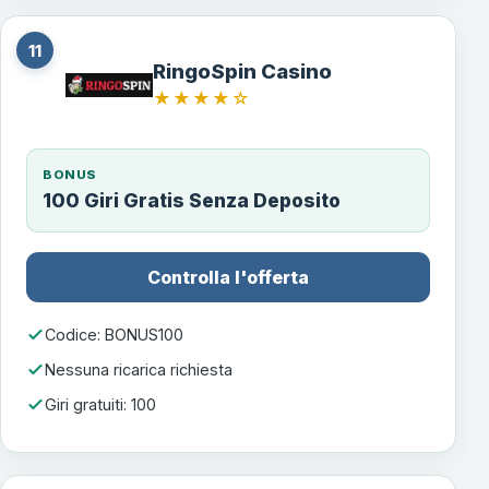
11
RingoSpin Casino
★★★★☆
BONUS
100 Giri Gratis Senza Deposito
Controlla l'offerta
Codice: BONUS100
Nessuna ricarica richiesta
Giri gratuiti: 100