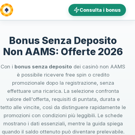
Consulta i bonus
Bonus Senza Deposito
Non AAMS: Offerte 2026
Con i
bonus senza deposito
dei casinò non AAMS
è possibile ricevere free spin o credito
promozionale dopo la registrazione, senza
effettuare una ricarica. La selezione confronta
valore dell'offerta, requisiti di puntata, durata e
tetto alle vincite, così da distinguere rapidamente le
promozioni con condizioni più leggibili. Le schede
mostrano i dati essenziali, mentre la guida spiega
quando il saldo ottenuto può diventare prelevabile.