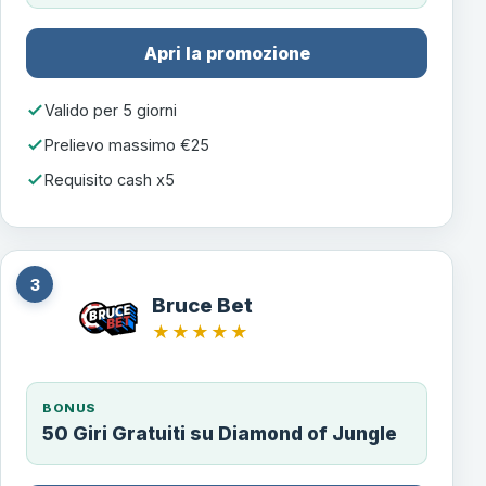
Apri la promozione
Valido per 5 giorni
Prelievo massimo €25
Requisito cash x5
3
Bruce Bet
★★★★★
BONUS
50 Giri Gratuiti su Diamond of Jungle