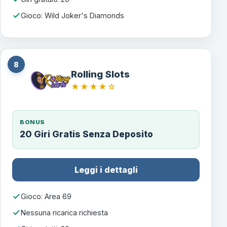
Gioco: Wild Joker's Diamonds
8
Rolling Slots
★★★★☆
BONUS
20 Giri Gratis Senza Deposito
Leggi i dettagli
Gioco: Area 69
Nessuna ricarica richiesta