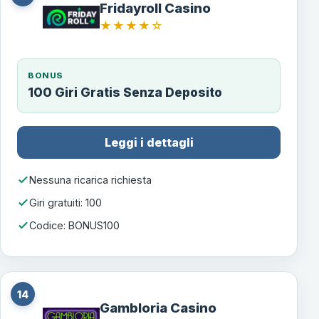
Fridayroll Casino
★★★★☆
BONUS
100 Giri Gratis Senza Deposito
Leggi i dettagli
Nessuna ricarica richiesta
Giri gratuiti: 100
Codice: BONUS100
14
Gambloria Casino