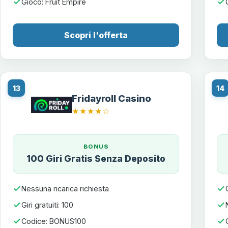
Gioco: Fruit Empire
Scopri l'offerta
13
14
Fridayroll Casino
★★★★☆
BONUS
100 Giri Gratis Senza Deposito
Nessuna ricarica richiesta
Giri gratuiti: 100
Codice: BONUS100