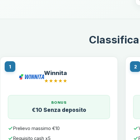
Classific
1
2
Winnita
★★★★★
BONUS
€10 Senza deposito
Prelievo massimo €10
Requisito cash x5