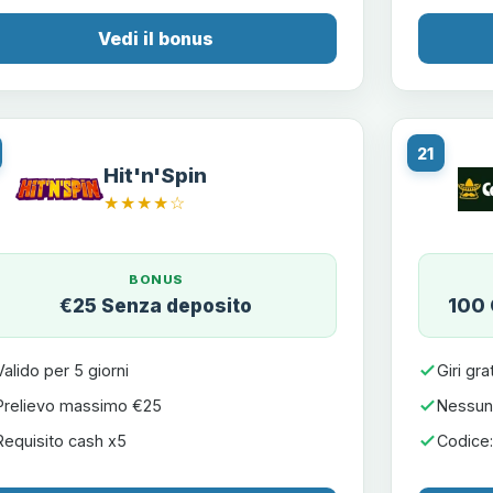
Vedi il bonus
21
Hit'n'Spin
★★★★☆
BONUS
€25 Senza deposito
100 
Valido per 5 giorni
Giri grat
Prelievo massimo €25
Nessuna
Requisito cash x5
Codice: