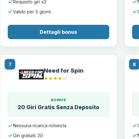
Requisito giri x3
Valido per 5 giorni
Dettagli bonus
7
8
Need for Spin
★★★★☆
BONUS
20 Giri Gratis Senza Deposito
Nessuna ricarica richiesta
Giri gratuiti: 20