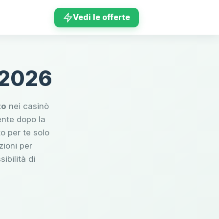
Vedi le offerte
 2026
to
nei casinò
ente dopo la
o per te solo
zioni per
ibilità di