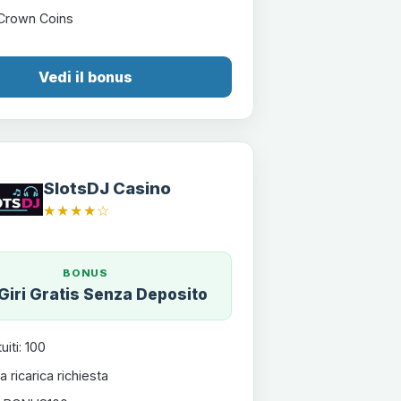
 Crown Coins
Vedi il bonus
SlotsDJ Casino
★★★★☆
BONUS
Giri Gratis Senza Deposito
uiti: 100
 ricarica richiesta