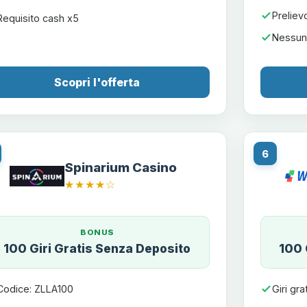
Prelie
Requisito cash x5
Nessun
Scopri l'offerta
6
Spinarium Casino
★★★★☆
BONUS
100 Giri Gratis Senza Deposito
100 
Codice: ZLLA100
Giri grat