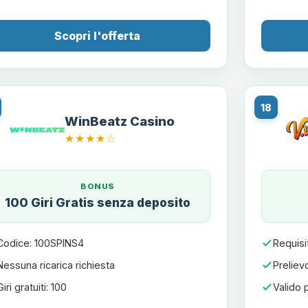
Scopri l'offerta
18
WinBeatz Casino
★★★★☆
BONUS
100 Giri Gratis senza deposito
Codice: 100SPINS4
Requisi
Nessuna ricarica richiesta
Prelie
Giri gratuiti: 100
Valido 