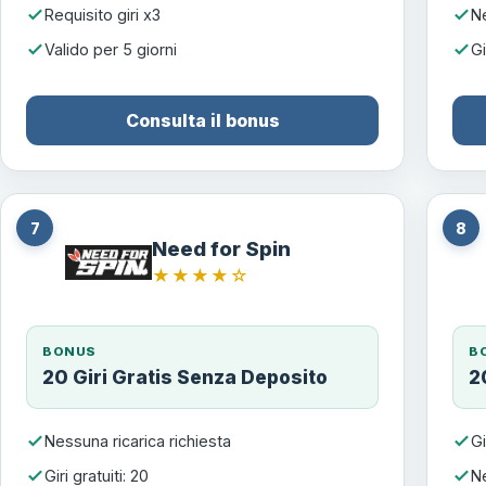
Requisito giri x3
Ne
Valido per 5 giorni
Gi
Consulta il bonus
7
8
Need for Spin
★★★★☆
BONUS
B
20 Giri Gratis Senza Deposito
2
Nessuna ricarica richiesta
G
Giri gratuiti: 20
Ne