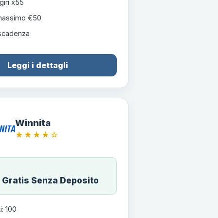
giri x55
 massimo €50
scadenza
Leggi i dettagli
Winnita
★★★★☆
i Gratis Senza Deposito
i: 100