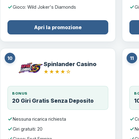
Gioco: Wild Joker's Diamonds
Gi
Apri la promozione
10
11
Spinlander Casino
★★★★☆
BONUS
B
20 Giri Gratis Senza Deposito
1
Nessuna ricarica richiesta
C
Giri gratuiti: 20
Ne
Gioco: Fruit Empire
Gi