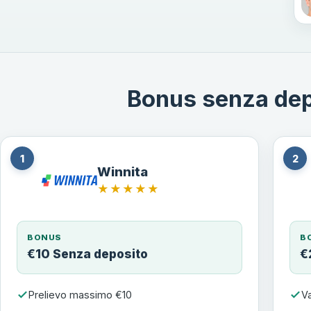
Bonus senza dep
1
2
Winnita
★★★★★
BONUS
B
€10 Senza deposito
€
Prelievo massimo €10
Va