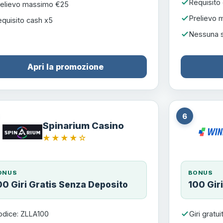
Requisito 
relievo massimo €25
Prelievo
equisito cash x5
Nessuna 
Apri la promozione
6
Spinarium Casino
★★★★☆
ONUS
BONUS
00 Giri Gratis Senza Deposito
100 Gir
odice: ZLLA100
Giri gratuit