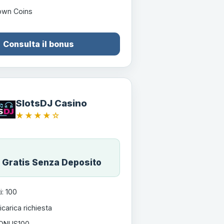
own Coins
Consulta il bonus
SlotsDJ Casino
★★★★☆
i Gratis Senza Deposito
i: 100
carica richiesta
BONUS100