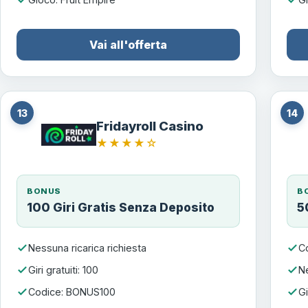
Vai all'offerta
13
14
Fridayroll Casino
★★★★☆
BONUS
B
100 Giri Gratis Senza Deposito
5
Nessuna ricarica richiesta
C
Giri gratuiti: 100
Ne
Codice: BONUS100
Gi