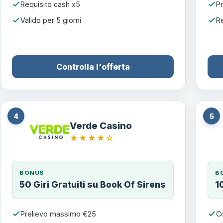
Requisito cash x5
P
Valido per 5 giorni
R
Controlla l'offerta
4
5
Verde Casino
★★★★☆
BONUS
B
50 Giri Gratuiti su Book Of Sirens
1
Prelievo massimo €25
C