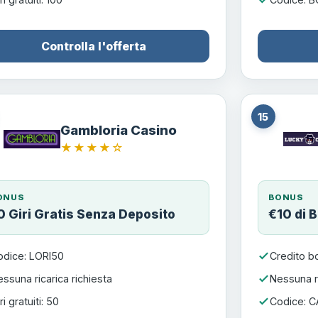
Controlla l'offerta
15
Gambloria Casino
★★★★☆
ONUS
BONUS
0 Giri Gratis Senza Deposito
€10 di B
odice: LORI50
Credito b
ssuna ricarica richiesta
Nessuna ri
ri gratuiti: 50
Codice: 