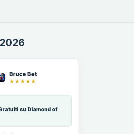
 2026
Bruce Bet
★★★★★
Gratuiti su Diamond of