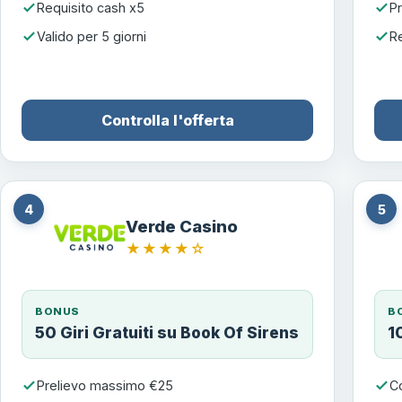
Requisito cash x5
P
Valido per 5 giorni
R
Controlla l'offerta
4
5
Verde Casino
★★★★☆
BONUS
B
50 Giri Gratuiti su Book Of Sirens
1
Prelievo massimo €25
C