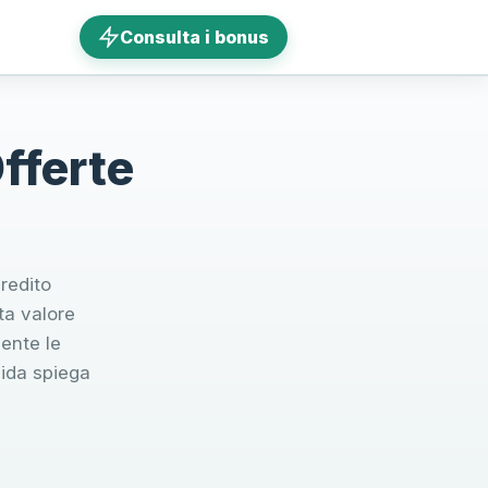
Consulta i bonus
fferte
redito
ta valore
mente le
uida spiega