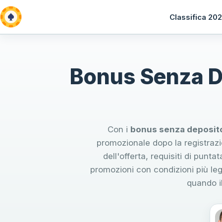
Classifica 20
Bonus Senza D
Con i
bonus senza deposit
promozionale dopo la registrazi
dell'offerta, requisiti di punt
promozioni con condizioni più leg
quando i