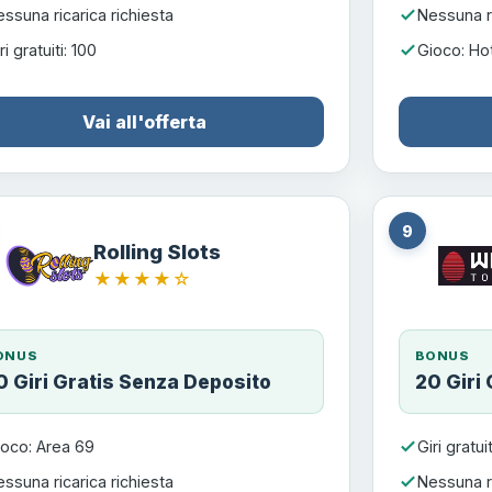
ssuna ricarica richiesta
Nessuna ri
ri gratuiti: 100
Gioco: Ho
Vai all'offerta
9
Rolling Slots
★★★★☆
ONUS
BONUS
0 Giri Gratis Senza Deposito
20 Giri
ioco: Area 69
Giri gratuit
ssuna ricarica richiesta
Nessuna ri