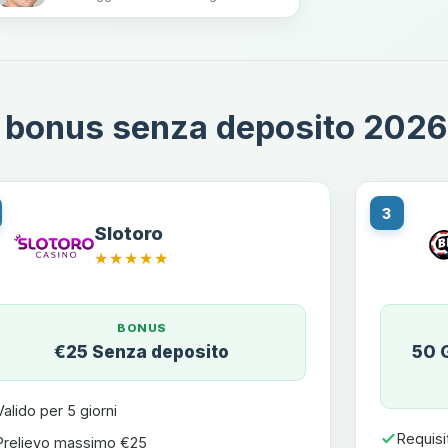
a bonus senza deposito 2026
3
Slotoro
★★★★★
BONUS
€25 Senza deposito
50 G
Valido per 5 giorni
Requisi
Prelievo massimo €25