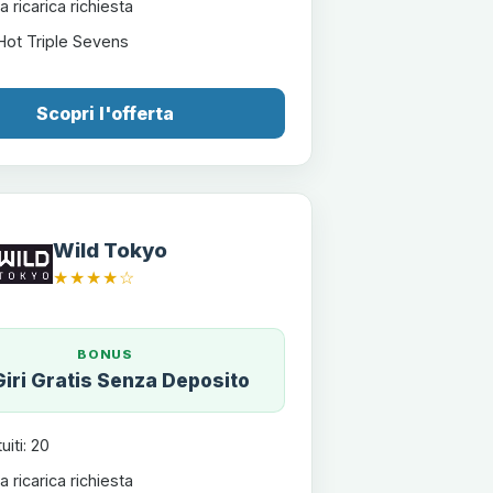
 ricarica richiesta
Hot Triple Sevens
Scopri l'offerta
Wild Tokyo
★★★★☆
BONUS
Giri Gratis Senza Deposito
uiti: 20
 ricarica richiesta