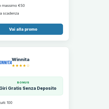
vo massimo €50
a scadenza
Vai alla promo
Winnita
★★★★☆
BONUS
Giri Gratis Senza Deposito
uiti: 100