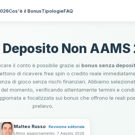
2026
Cos'è il Bonus
Tipologie
FAQ
 Deposito Non AAMS
care il conto è possibile grazie ai
bonus senza deposi
ttono di ricevere free spin o credito reale immediatam
enza di gioco senza rischi finanziari. Abbiamo selezionat
i del momento, verificando attentamente termini e condi
ggiornata e focalizzata sui bonus che offrono le reali poss
prelievo.
Matteo Russo
Revisione editoriale
Ultimo aggiornamento: 7 Agosto 2026