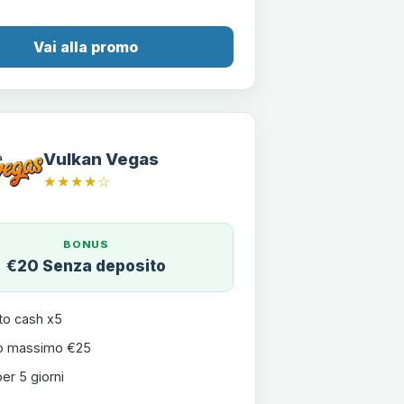
Vai alla promo
Vulkan Vegas
★★★★☆
BONUS
€20 Senza deposito
to cash x5
vo massimo €25
per 5 giorni