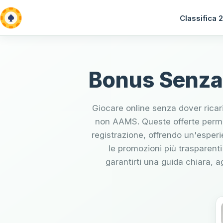
Classifica 
Bonus Senza
Giocare online senza dover ricari
non AAMS. Queste offerte perme
registrazione, offrendo un'esperi
le promozioni più trasparent
garantirti una guida chiara, a