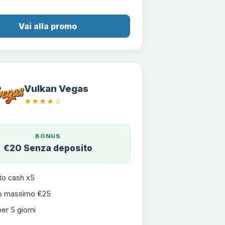
Vai alla promo
Vulkan Vegas
★★★★☆
BONUS
€20 Senza deposito
to cash x5
vo massimo €25
per 5 giorni