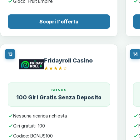
Gioco: Fruit Empire
Scopri l'offerta
13
14
Fridayroll Casino
★★★★☆
BONUS
100 Giri Gratis Senza Deposito
Nessuna ricarica richiesta
Giri gratuiti: 100
Codice: BONUS100