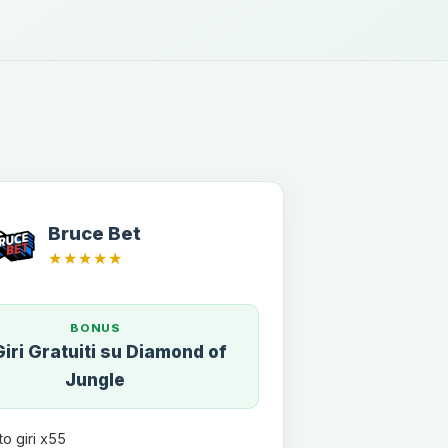
Bruce Bet
★★★★★
BONUS
iri Gratuiti su Diamond of
Jungle
to giri x55