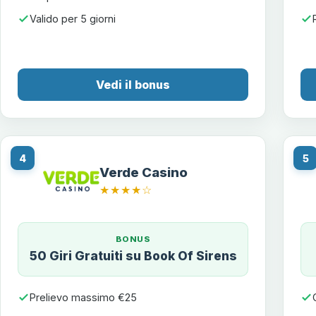
Valido per 5 giorni
Vedi il bonus
4
5
Verde Casino
★★★★☆
BONUS
50 Giri Gratuiti su Book Of Sirens
Prelievo massimo €25