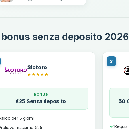
a bonus senza deposito 2026
3
Slotoro
★★★★★
BONUS
€25 Senza deposito
50 G
Valido per 5 giorni
Requisi
Prelievo massimo €25