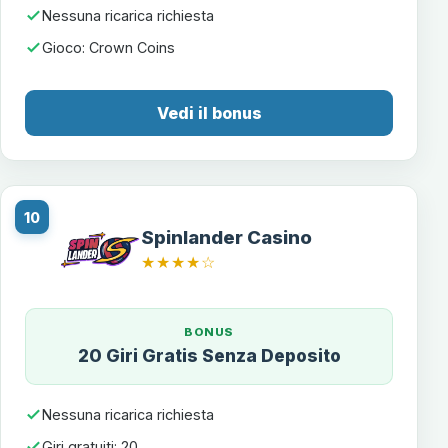
Nessuna ricarica richiesta
Gioco: Crown Coins
Vedi il bonus
10
Spinlander Casino
★★★★☆
BONUS
20 Giri Gratis Senza Deposito
Nessuna ricarica richiesta
Giri gratuiti: 20