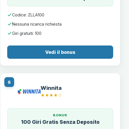
Codice: ZLLA100
Nessuna ricarica richiesta
Giri gratuiti: 100
Vedi il bonus
6
Winnita
★★★★☆
BONUS
100 Giri Gratis Senza Deposito