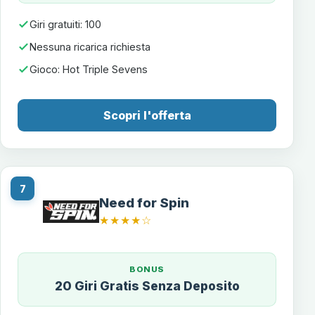
Giri gratuiti: 100
Nessuna ricarica richiesta
Gioco: Hot Triple Sevens
Scopri l'offerta
7
Need for Spin
★★★★☆
BONUS
20 Giri Gratis Senza Deposito