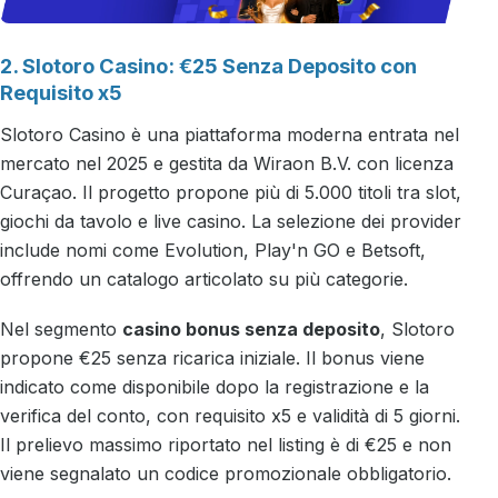
2. Slotoro Casino: €25 Senza Deposito con
Requisito x5
Slotoro Casino è una piattaforma moderna entrata nel
mercato nel 2025 e gestita da Wiraon B.V. con licenza
Curaçao. Il progetto propone più di 5.000 titoli tra slot,
giochi da tavolo e live casino. La selezione dei provider
include nomi come Evolution, Play'n GO e Betsoft,
offrendo un catalogo articolato su più categorie.
Nel segmento
casino bonus senza deposito
, Slotoro
propone €25 senza ricarica iniziale. Il bonus viene
indicato come disponibile dopo la registrazione e la
verifica del conto, con requisito x5 e validità di 5 giorni.
Il prelievo massimo riportato nel listing è di €25 e non
viene segnalato un codice promozionale obbligatorio.