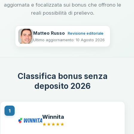
aggiornata e focalizzata sui bonus che offrono le
reali possibilità di prelievo.
Matteo Russo
Revisione editoriale
Ultimo aggiornamento: 10 Agosto 2026
Classifica bonus senza
deposito 2026
1
Winnita
★★★★★