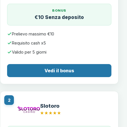
BONUS
€10 Senza deposito
Prelievo massimo €10
Requisito cash x5
Valido per 5 giorni
Vedi il bonus
2
Slotoro
★★★★★