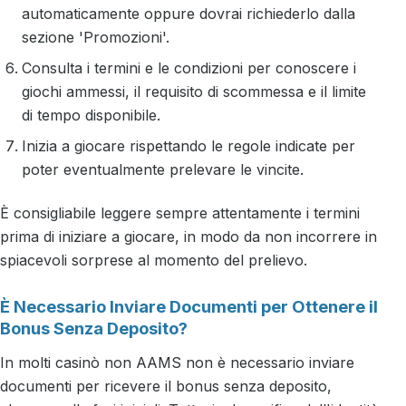
automaticamente oppure dovrai richiederlo dalla
sezione 'Promozioni'.
Consulta i termini e le condizioni per conoscere i
giochi ammessi, il requisito di scommessa e il limite
di tempo disponibile.
Inizia a giocare rispettando le regole indicate per
poter eventualmente prelevare le vincite.
È consigliabile leggere sempre attentamente i termini
prima di iniziare a giocare, in modo da non incorrere in
spiacevoli sorprese al momento del prelievo.
È Necessario Inviare Documenti per Ottenere il
Bonus Senza Deposito?
In molti casinò non AAMS non è necessario inviare
documenti per ricevere il bonus senza deposito,