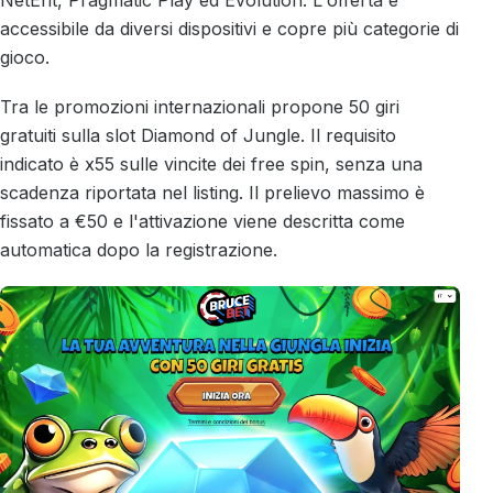
accessibile da diversi dispositivi e copre più categorie di
gioco.
Tra le promozioni internazionali propone 50 giri
gratuiti sulla slot Diamond of Jungle. Il requisito
indicato è x55 sulle vincite dei free spin, senza una
scadenza riportata nel listing. Il prelievo massimo è
fissato a €50 e l'attivazione viene descritta come
automatica dopo la registrazione.