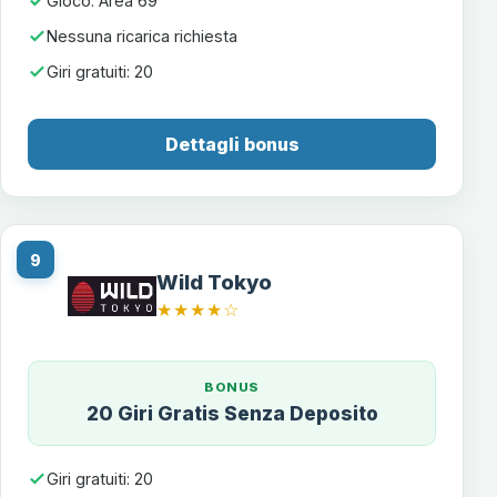
Gioco: Area 69
Nessuna ricarica richiesta
Giri gratuiti: 20
Dettagli bonus
9
Wild Tokyo
★★★★☆
BONUS
20 Giri Gratis Senza Deposito
Giri gratuiti: 20