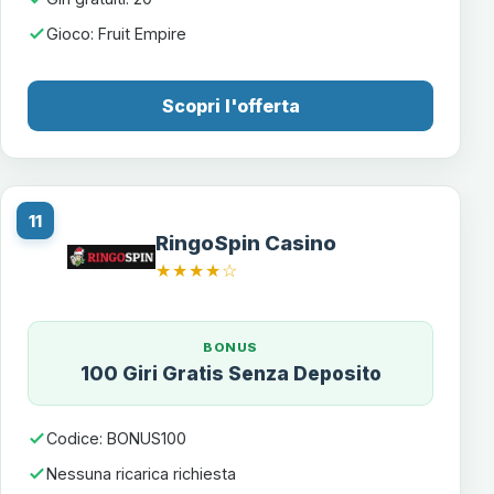
Gioco: Fruit Empire
Scopri l'offerta
11
RingoSpin Casino
★★★★☆
BONUS
100 Giri Gratis Senza Deposito
Codice: BONUS100
Nessuna ricarica richiesta