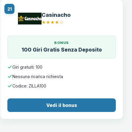
21
Casinacho
★★★★☆
BONUS
100 Giri Gratis Senza Deposito
Giri gratuiti: 100
Nessuna ricarica richiesta
Codice: ZILLA100
Vedi il bonus