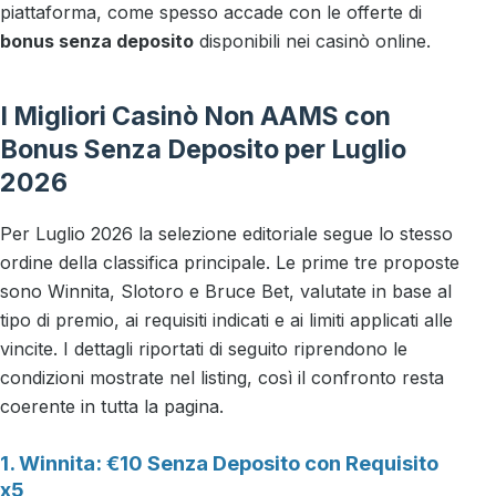
piattaforma, come spesso accade con le offerte di
bonus senza deposito
disponibili nei casinò online.
I Migliori Casinò Non AAMS con
Bonus Senza Deposito per Luglio
2026
Per Luglio 2026 la selezione editoriale segue lo stesso
ordine della classifica principale. Le prime tre proposte
sono Winnita, Slotoro e Bruce Bet, valutate in base al
tipo di premio, ai requisiti indicati e ai limiti applicati alle
vincite. I dettagli riportati di seguito riprendono le
condizioni mostrate nel listing, così il confronto resta
coerente in tutta la pagina.
1. Winnita: €10 Senza Deposito con Requisito
x5