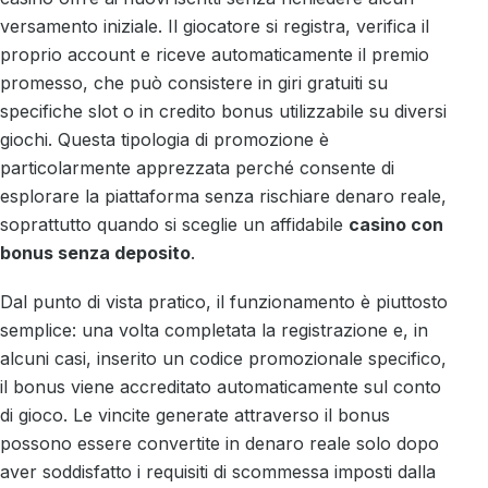
versamento iniziale. Il giocatore si registra, verifica il
proprio account e riceve automaticamente il premio
promesso, che può consistere in giri gratuiti su
specifiche slot o in credito bonus utilizzabile su diversi
giochi. Questa tipologia di promozione è
particolarmente apprezzata perché consente di
esplorare la piattaforma senza rischiare denaro reale,
soprattutto quando si sceglie un affidabile
casino con
bonus senza deposito
.
Dal punto di vista pratico, il funzionamento è piuttosto
semplice: una volta completata la registrazione e, in
alcuni casi, inserito un codice promozionale specifico,
il bonus viene accreditato automaticamente sul conto
di gioco. Le vincite generate attraverso il bonus
possono essere convertite in denaro reale solo dopo
aver soddisfatto i requisiti di scommessa imposti dalla