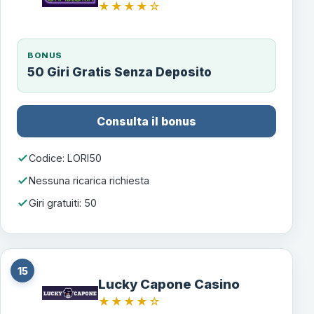
★★★★☆
BONUS
50 Giri Gratis Senza Deposito
Consulta il bonus
Codice: LORI50
Nessuna ricarica richiesta
Giri gratuiti: 50
15
Lucky Capone Casino
★★★★☆