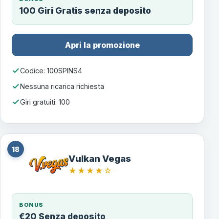
100 Giri Gratis senza deposito
Apri la promozione
Codice: 100SPINS4
Nessuna ricarica richiesta
Giri gratuiti: 100
18
Vulkan Vegas
★★★★☆
BONUS
€20 Senza deposito