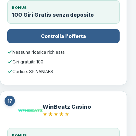
BONUS
100 Giri Gratis senza deposito
Controlla l'offerta
Nessuna ricarica richiesta
Giri gratuiti: 100
Codice: SPINANIAFS
17
WinBeatz Casino
★★★★☆
BONUS