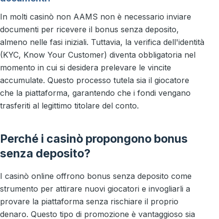
In molti casinò non AAMS non è necessario inviare
documenti per ricevere il bonus senza deposito,
almeno nelle fasi iniziali. Tuttavia, la verifica dell'identità
(KYC, Know Your Customer) diventa obbligatoria nel
momento in cui si desidera prelevare le vincite
accumulate. Questo processo tutela sia il giocatore
che la piattaforma, garantendo che i fondi vengano
trasferiti al legittimo titolare del conto.
Perché i casinò propongono bonus
senza deposito?
I casinò online offrono bonus senza deposito come
strumento per attirare nuovi giocatori e invogliarli a
provare la piattaforma senza rischiare il proprio
denaro. Questo tipo di promozione è vantaggioso sia