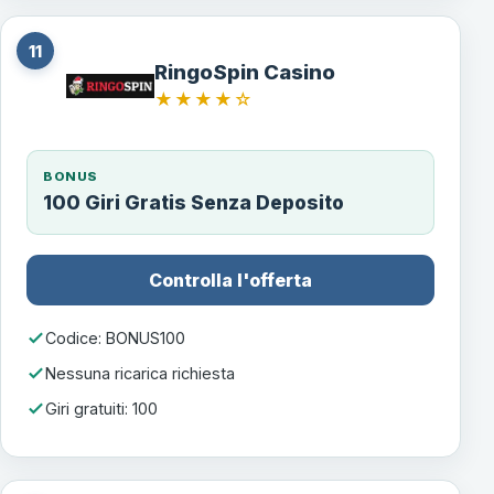
11
RingoSpin Casino
★★★★☆
BONUS
100 Giri Gratis Senza Deposito
Controlla l'offerta
Codice: BONUS100
Nessuna ricarica richiesta
Giri gratuiti: 100