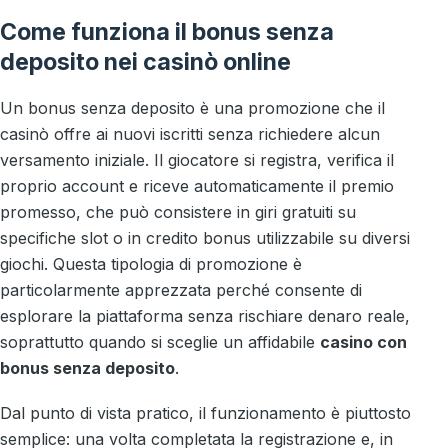
Come funziona il bonus senza
deposito nei casinò online
Un bonus senza deposito è una promozione che il
casinò offre ai nuovi iscritti senza richiedere alcun
versamento iniziale. Il giocatore si registra, verifica il
proprio account e riceve automaticamente il premio
promesso, che può consistere in giri gratuiti su
specifiche slot o in credito bonus utilizzabile su diversi
giochi. Questa tipologia di promozione è
particolarmente apprezzata perché consente di
esplorare la piattaforma senza rischiare denaro reale,
soprattutto quando si sceglie un affidabile
casino con
bonus senza deposito
.
Dal punto di vista pratico, il funzionamento è piuttosto
semplice: una volta completata la registrazione e, in