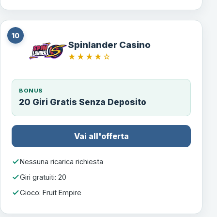
10
Spinlander Casino
★★★★☆
BONUS
20 Giri Gratis Senza Deposito
Vai all'offerta
Nessuna ricarica richiesta
Giri gratuiti: 20
Gioco: Fruit Empire