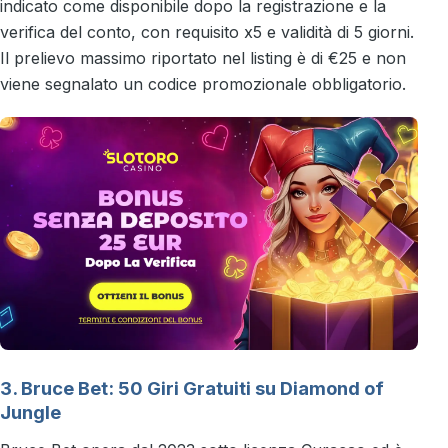
indicato come disponibile dopo la registrazione e la
verifica del conto, con requisito x5 e validità di 5 giorni.
Il prelievo massimo riportato nel listing è di €25 e non
viene segnalato un codice promozionale obbligatorio.
3. Bruce Bet: 50 Giri Gratuiti su Diamond of
Jungle