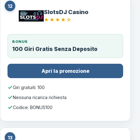
12
SlotsDJ Casino
★★★★☆
BONUS
100 Giri Gratis Senza Deposito
Apri la promozione
Giri gratuiti: 100
Nessuna ricarica richiesta
Codice: BONUS100
13