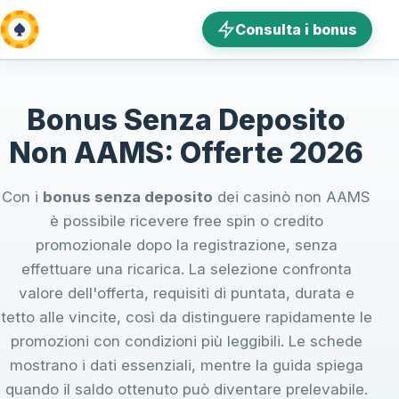
Consulta i bonus
Bonus Senza Deposito
Non AAMS: Offerte 2026
Con i
bonus senza deposito
dei casinò non AAMS
è possibile ricevere free spin o credito
promozionale dopo la registrazione, senza
effettuare una ricarica. La selezione confronta
valore dell'offerta, requisiti di puntata, durata e
tetto alle vincite, così da distinguere rapidamente le
promozioni con condizioni più leggibili. Le schede
mostrano i dati essenziali, mentre la guida spiega
quando il saldo ottenuto può diventare prelevabile.