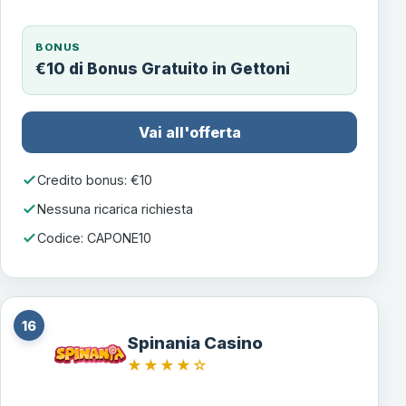
BONUS
€10 di Bonus Gratuito in Gettoni
Vai all'offerta
Credito bonus: €10
Nessuna ricarica richiesta
Codice: CAPONE10
16
Spinania Casino
★★★★☆