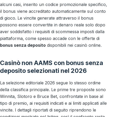
alcuni casi, inserito un codice promozionale specifico,
il bonus viene accreditato automaticamente sul conto
di gioco. Le vincite generate attraverso il bonus
possono essere convertite in denaro reale solo dopo
aver soddisfatto i requisiti di scommessa imposti dalla
piattaforma, come spesso accade con le offerte di
bonus senza deposito
disponibili nei casinò online.
Casinò non AAMS con bonus senza
deposito selezionati nel 2026
La selezione editoriale 2026 segue lo stesso ordine
della classifica principale. Le prime tre proposte sono
Winnita, Slotoro e Bruce Bet, confrontate in base al
tipo di premio, ai requisiti indicati e ai limiti applicati alle
vincite. I dettagli riportati di seguito riprendono le
condizioni mostrate nel listing, così il confronto resta