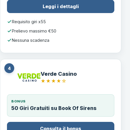
Leggi i dettagli
Requisito giri x55
Prelievo massimo €50
Nessuna scadenza
4
Verde Casino
★★★★☆
BONUS
50 Giri Gratuiti su Book Of Sirens
Consulta il bonus