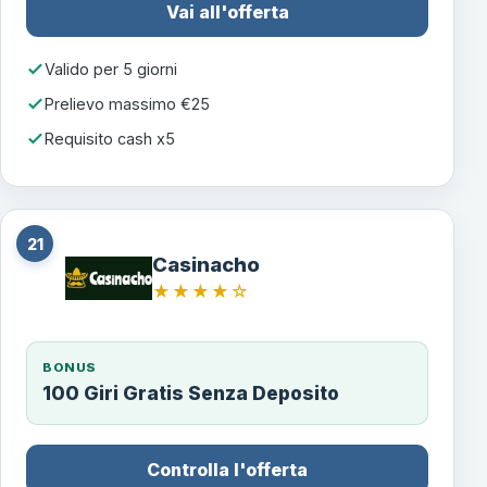
Vai all'offerta
Valido per 5 giorni
Prelievo massimo €25
Requisito cash x5
21
Casinacho
★★★★☆
BONUS
100 Giri Gratis Senza Deposito
Controlla l'offerta