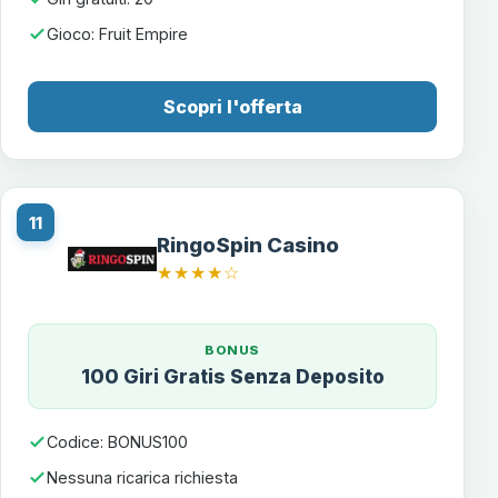
Gioco: Fruit Empire
Scopri l'offerta
11
RingoSpin Casino
★★★★☆
BONUS
100 Giri Gratis Senza Deposito
Codice: BONUS100
Nessuna ricarica richiesta