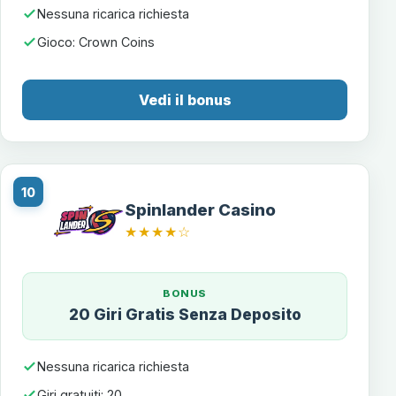
Nessuna ricarica richiesta
Gioco: Crown Coins
Vedi il bonus
10
Spinlander Casino
★★★★☆
BONUS
20 Giri Gratis Senza Deposito
Nessuna ricarica richiesta
Giri gratuiti: 20