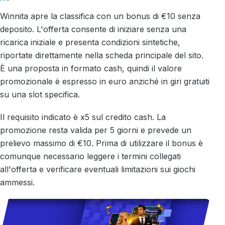
Winnita apre la classifica con un bonus di €10 senza
deposito. L'offerta consente di iniziare senza una
ricarica iniziale e presenta condizioni sintetiche,
riportate direttamente nella scheda principale del sito.
È una proposta in formato cash, quindi il valore
promozionale è espresso in euro anziché in giri gratuiti
su una slot specifica.
Il requisito indicato è x5 sul credito cash. La
promozione resta valida per 5 giorni e prevede un
prelievo massimo di €10. Prima di utilizzare il bonus è
comunque necessario leggere i termini collegati
all'offerta e verificare eventuali limitazioni sui giochi
ammessi.