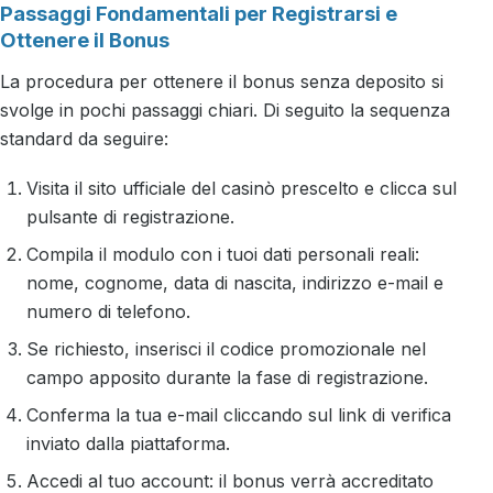
Passaggi Fondamentali per Registrarsi e
Ottenere il Bonus
La procedura per ottenere il bonus senza deposito si
svolge in pochi passaggi chiari. Di seguito la sequenza
standard da seguire:
Visita il sito ufficiale del casinò prescelto e clicca sul
pulsante di registrazione.
Compila il modulo con i tuoi dati personali reali:
nome, cognome, data di nascita, indirizzo e-mail e
numero di telefono.
Se richiesto, inserisci il codice promozionale nel
campo apposito durante la fase di registrazione.
Conferma la tua e-mail cliccando sul link di verifica
inviato dalla piattaforma.
Accedi al tuo account: il bonus verrà accreditato