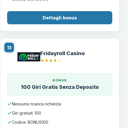
Dettagli bonus
13
Fridayroll Casino
★★★★☆
BONUS
100 Giri Gratis Senza Deposito
Nessuna ricarica richiesta
Giri gratuiti: 100
Codice: BONUS100