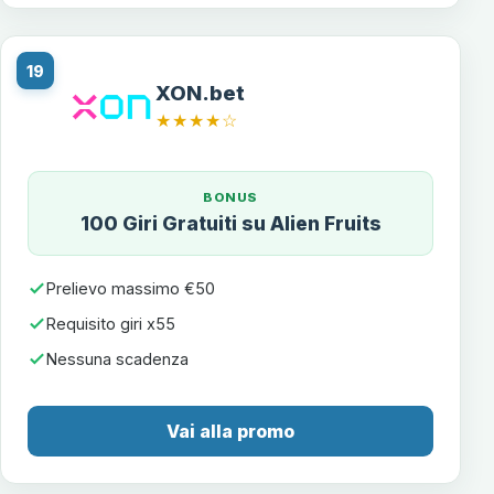
19
XON.bet
★★★★☆
BONUS
100 Giri Gratuiti su Alien Fruits
Prelievo massimo €50
Requisito giri x55
Nessuna scadenza
Vai alla promo