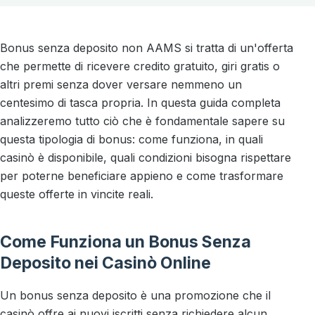
Bonus senza deposito non AAMS si tratta di un'offerta
che permette di ricevere credito gratuito, giri gratis o
altri premi senza dover versare nemmeno un
centesimo di tasca propria. In questa guida completa
analizzeremo tutto ciò che è fondamentale sapere su
questa tipologia di bonus: come funziona, in quali
casinò è disponibile, quali condizioni bisogna rispettare
per poterne beneficiare appieno e come trasformare
queste offerte in vincite reali.
Come Funziona un Bonus Senza
Deposito nei Casinò Online
Un bonus senza deposito è una promozione che il
casinò offre ai nuovi iscritti senza richiedere alcun