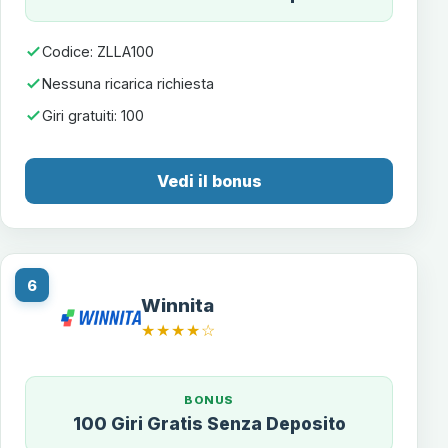
Codice: ZLLA100
Nessuna ricarica richiesta
Giri gratuiti: 100
Vedi il bonus
6
Winnita
★★★★☆
BONUS
100 Giri Gratis Senza Deposito