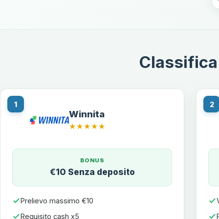
Classific
1
2
Winnita
★★★★★
BONUS
€10 Senza deposito
Prelievo massimo €10
Requisito cash x5