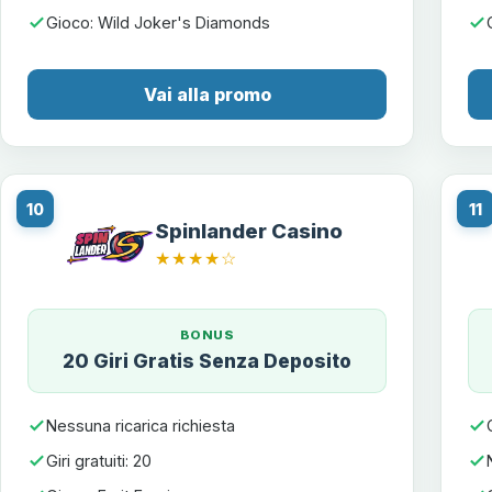
Gioco: Wild Joker's Diamonds
Vai alla promo
10
11
Spinlander Casino
★★★★☆
BONUS
20 Giri Gratis Senza Deposito
Nessuna ricarica richiesta
Giri gratuiti: 20