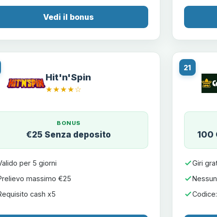
Vedi il bonus
21
Hit'n'Spin
★★★★☆
BONUS
€25 Senza deposito
100 
Valido per 5 giorni
Giri grat
Prelievo massimo €25
Nessuna
Requisito cash x5
Codice: