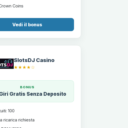
 Crown Coins
Vedi il bonus
SlotsDJ Casino
★★★★☆
BONUS
Giri Gratis Senza Deposito
uiti: 100
 ricarica richiesta