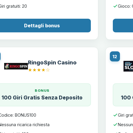
Giri gratuiti: 20
Gioco:
Dettagli bonus
12
RingoSpin Casino
★★★★☆
BONUS
100 Giri Gratis Senza Deposito
100 
Codice: BONUS100
Giri grat
Nessuna ricarica richiesta
Nessuna