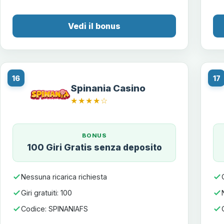
Vedi il bonus
16
17
Spinania Casino
★★★★☆
BONUS
100 Giri Gratis senza deposito
Nessuna ricarica richiesta
Giri gratuiti: 100
Codice: SPINANIAFS