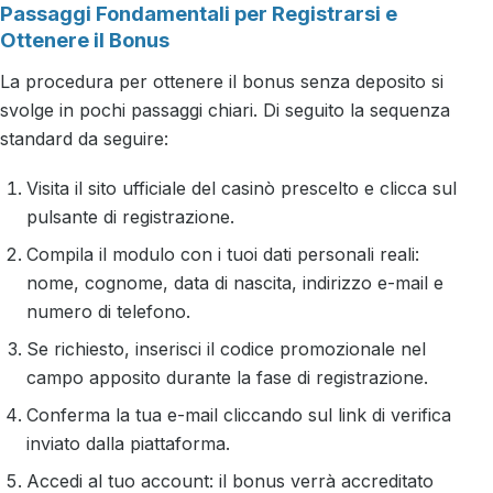
Passaggi Fondamentali per Registrarsi e
Ottenere il Bonus
La procedura per ottenere il bonus senza deposito si
svolge in pochi passaggi chiari. Di seguito la sequenza
standard da seguire:
Visita il sito ufficiale del casinò prescelto e clicca sul
pulsante di registrazione.
Compila il modulo con i tuoi dati personali reali:
nome, cognome, data di nascita, indirizzo e-mail e
numero di telefono.
Se richiesto, inserisci il codice promozionale nel
campo apposito durante la fase di registrazione.
Conferma la tua e-mail cliccando sul link di verifica
inviato dalla piattaforma.
Accedi al tuo account: il bonus verrà accreditato