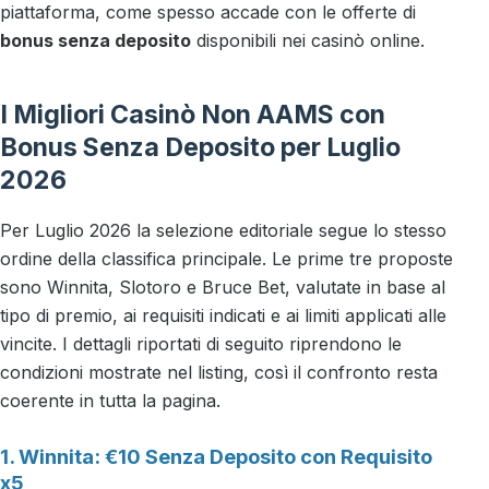
piattaforma, come spesso accade con le offerte di
bonus senza deposito
disponibili nei casinò online.
I Migliori Casinò Non AAMS con
Bonus Senza Deposito per Luglio
2026
Per Luglio 2026 la selezione editoriale segue lo stesso
ordine della classifica principale. Le prime tre proposte
sono Winnita, Slotoro e Bruce Bet, valutate in base al
tipo di premio, ai requisiti indicati e ai limiti applicati alle
vincite. I dettagli riportati di seguito riprendono le
condizioni mostrate nel listing, così il confronto resta
coerente in tutta la pagina.
1. Winnita: €10 Senza Deposito con Requisito
x5