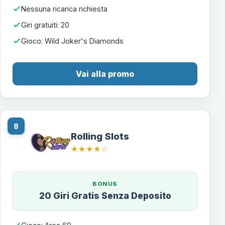
Nessuna ricarica richiesta
Giri gratuiti: 20
Gioco: Wild Joker's Diamonds
Vai alla promo
8
Rolling Slots
★★★★☆
BONUS
20 Giri Gratis Senza Deposito