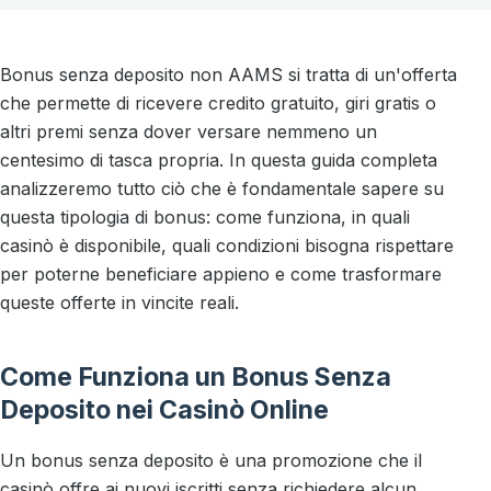
Bonus senza deposito non AAMS si tratta di un'offerta
che permette di ricevere credito gratuito, giri gratis o
altri premi senza dover versare nemmeno un
centesimo di tasca propria. In questa guida completa
analizzeremo tutto ciò che è fondamentale sapere su
questa tipologia di bonus: come funziona, in quali
casinò è disponibile, quali condizioni bisogna rispettare
per poterne beneficiare appieno e come trasformare
queste offerte in vincite reali.
Come Funziona un Bonus Senza
Deposito nei Casinò Online
Un bonus senza deposito è una promozione che il
casinò offre ai nuovi iscritti senza richiedere alcun