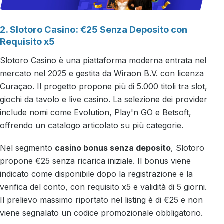
2. Slotoro Casino: €25 Senza Deposito con
Requisito x5
Slotoro Casino è una piattaforma moderna entrata nel
mercato nel 2025 e gestita da Wiraon B.V. con licenza
Curaçao. Il progetto propone più di 5.000 titoli tra slot,
giochi da tavolo e live casino. La selezione dei provider
include nomi come Evolution, Play'n GO e Betsoft,
offrendo un catalogo articolato su più categorie.
Nel segmento
casino bonus senza deposito
, Slotoro
propone €25 senza ricarica iniziale. Il bonus viene
indicato come disponibile dopo la registrazione e la
verifica del conto, con requisito x5 e validità di 5 giorni.
Il prelievo massimo riportato nel listing è di €25 e non
viene segnalato un codice promozionale obbligatorio.