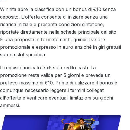
Winnita apre la classifica con un bonus di €10 senza
deposito. L'offerta consente di iniziare senza una
ricarica iniziale e presenta condizioni sintetiche,
riportate direttamente nella scheda principale del sito.
È una proposta in formato cash, quindi il valore
promozionale è espresso in euro anziché in giri gratuiti
su una slot specifica.
Il requisito indicato è x5 sul credito cash. La
promozione resta valida per 5 giorni e prevede un
prelievo massimo di €10. Prima di utilizzare il bonus è
comunque necessario leggere i termini collegati
all'offerta e verificare eventuali limitazioni sui giochi
ammessi.