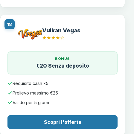
18
Vulkan Vegas
★★★★☆
BONUS
€20 Senza deposito
Requisito cash x5
Prelievo massimo €25
Valido per 5 giorni
Scopri l'offerta