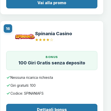
Vai alla promo
16
Spinania Casino
★★★★☆
BONUS
100 Giri Gratis senza deposito
Nessuna ricarica richiesta
Giri gratuiti: 100
Codice: SPINANIAFS
Dettagli bonus