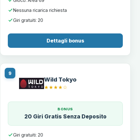
Gioco: Area 69
Nessuna ricarica richiesta
Giri gratuiti: 20
Dettagli bonus
9
Wild Tokyo
★★★★☆
BONUS
20 Giri Gratis Senza Deposito
Giri gratuiti: 20