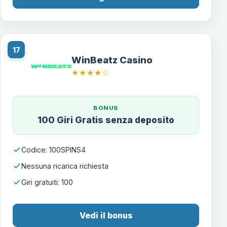
17
WinBeatz Casino
★★★★☆
BONUS
100 Giri Gratis senza deposito
Codice: 100SPINS4
Nessuna ricarica richiesta
Giri gratuiti: 100
Vedi il bonus