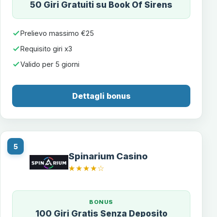
50 Giri Gratuiti su Book Of Sirens
Prelievo massimo €25
Requisito giri x3
Valido per 5 giorni
Dettagli bonus
5
Spinarium Casino
★★★★☆
BONUS
100 Giri Gratis Senza Deposito