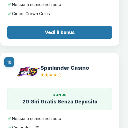
Nessuna ricarica richiesta
Gioco: Crown Coins
Vedi il bonus
10
Spinlander Casino
★★★★☆
BONUS
20 Giri Gratis Senza Deposito
Nessuna ricarica richiesta
Giri gratuiti: 20