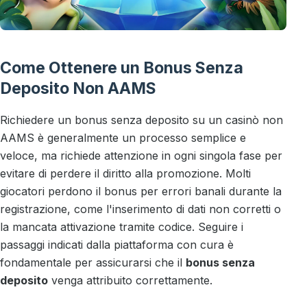
Come Ottenere un Bonus Senza
Deposito Non AAMS
Richiedere un bonus senza deposito su un casinò non
AAMS è generalmente un processo semplice e
veloce, ma richiede attenzione in ogni singola fase per
evitare di perdere il diritto alla promozione. Molti
giocatori perdono il bonus per errori banali durante la
registrazione, come l'inserimento di dati non corretti o
la mancata attivazione tramite codice. Seguire i
passaggi indicati dalla piattaforma con cura è
fondamentale per assicurarsi che il
bonus senza
deposito
venga attribuito correttamente.