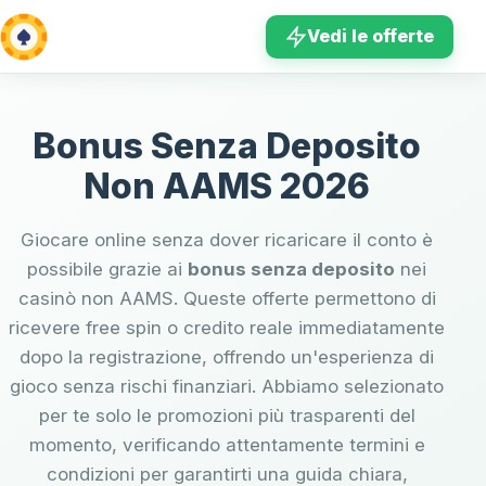
Vedi le offerte
Bonus Senza Deposito
Non AAMS 2026
Giocare online senza dover ricaricare il conto è
possibile grazie ai
bonus senza deposito
nei
casinò non AAMS. Queste offerte permettono di
ricevere free spin o credito reale immediatamente
dopo la registrazione, offrendo un'esperienza di
gioco senza rischi finanziari. Abbiamo selezionato
per te solo le promozioni più trasparenti del
momento, verificando attentamente termini e
condizioni per garantirti una guida chiara,