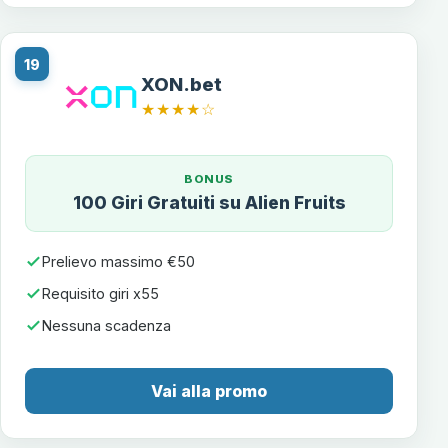
19
XON.bet
★★★★☆
BONUS
100 Giri Gratuiti su Alien Fruits
Prelievo massimo €50
Requisito giri x55
Nessuna scadenza
Vai alla promo