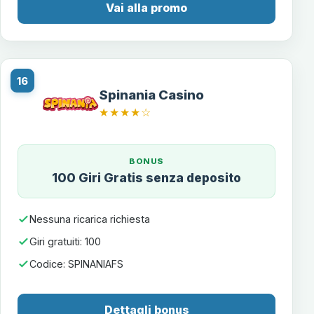
Vai alla promo
16
Spinania Casino
★★★★☆
BONUS
100 Giri Gratis senza deposito
Nessuna ricarica richiesta
Giri gratuiti: 100
Codice: SPINANIAFS
Dettagli bonus