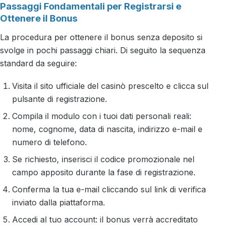
Passaggi Fondamentali per Registrarsi e
Ottenere il Bonus
La procedura per ottenere il bonus senza deposito si
svolge in pochi passaggi chiari. Di seguito la sequenza
standard da seguire:
Visita il sito ufficiale del casinò prescelto e clicca sul
pulsante di registrazione.
Compila il modulo con i tuoi dati personali reali:
nome, cognome, data di nascita, indirizzo e-mail e
numero di telefono.
Se richiesto, inserisci il codice promozionale nel
campo apposito durante la fase di registrazione.
Conferma la tua e-mail cliccando sul link di verifica
inviato dalla piattaforma.
Accedi al tuo account: il bonus verrà accreditato