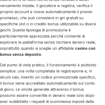
versamento iniziale. Il giocatore si registra, verifica il
proprio account e riceve automaticamente il premio
promesso, che può consistere in giri gratuiti su
specifiche slot o in credito bonus utilizzabile su diversi
giochi. Questa tipologia di promozione è
particolarmente apprezzata perché consente di
esplorare la piattaforma senza rischiare denaro reale,
soprattutto quando si sceglie un affidabile
casino con
bonus senza deposito
.
Dal punto di vista pratico, il funzionamento è piuttosto
semplice: una volta completata la registrazione e, in
alcuni casi, inserito un codice promozionale specifico,
il bonus viene accreditato automaticamente sul conto
di gioco. Le vincite generate attraverso il bonus
possono essere convertite in denaro reale solo dopo
aver soddisfatto i requisiti di scommessa imposti dalla