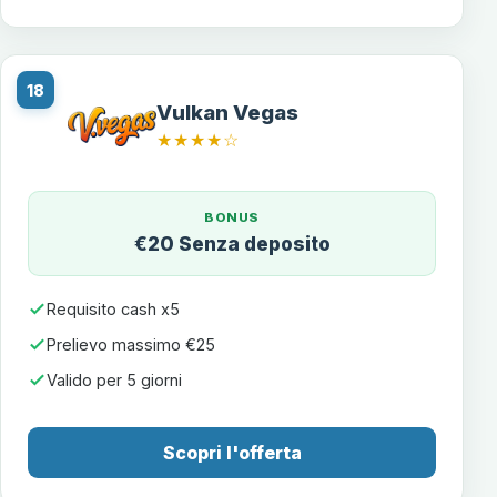
18
Vulkan Vegas
★★★★☆
BONUS
€20 Senza deposito
Requisito cash x5
Prelievo massimo €25
Valido per 5 giorni
Scopri l'offerta