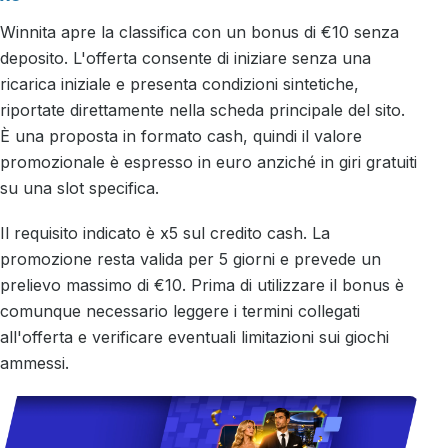
Winnita apre la classifica con un bonus di €10 senza
deposito. L'offerta consente di iniziare senza una
ricarica iniziale e presenta condizioni sintetiche,
riportate direttamente nella scheda principale del sito.
È una proposta in formato cash, quindi il valore
promozionale è espresso in euro anziché in giri gratuiti
su una slot specifica.
Il requisito indicato è x5 sul credito cash. La
promozione resta valida per 5 giorni e prevede un
prelievo massimo di €10. Prima di utilizzare il bonus è
comunque necessario leggere i termini collegati
all'offerta e verificare eventuali limitazioni sui giochi
ammessi.