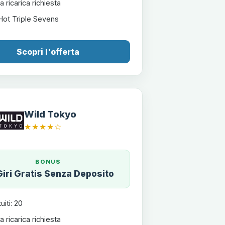
 ricarica richiesta
Hot Triple Sevens
Scopri l'offerta
Wild Tokyo
★★★★☆
BONUS
Giri Gratis Senza Deposito
uiti: 20
 ricarica richiesta