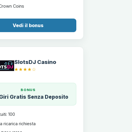
 Crown Coins
Vedi il bonus
SlotsDJ Casino
★★★★☆
BONUS
Giri Gratis Senza Deposito
uiti: 100
 ricarica richiesta