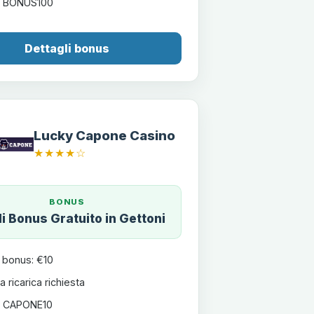
: BONUS100
Dettagli bonus
Lucky Capone Casino
★★★★☆
BONUS
i Bonus Gratuito in Gettoni
 bonus: €10
 ricarica richiesta
: CAPONE10