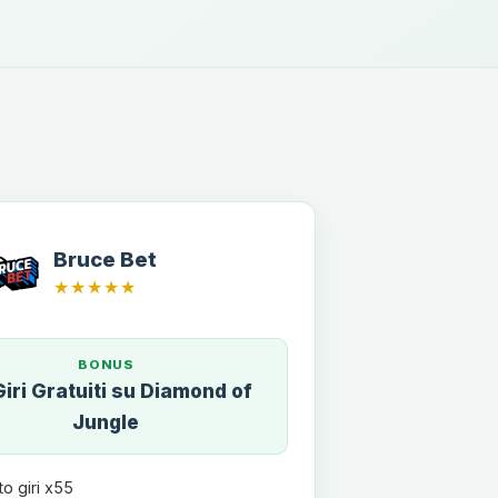
Bruce Bet
★★★★★
BONUS
iri Gratuiti su Diamond of
Jungle
to giri x55