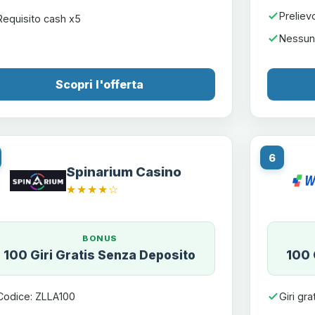
Prelie
Requisito cash x5
Nessun
Scopri l'offerta
6
Spinarium Casino
★★★★☆
BONUS
100 Giri Gratis Senza Deposito
100 
Codice: ZLLA100
Giri grat