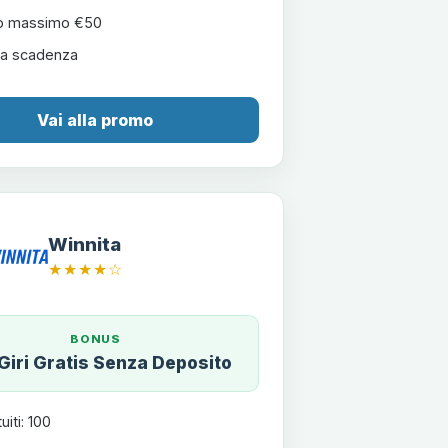
vo massimo €50
a scadenza
Vai alla promo
Winnita
★★★★☆
BONUS
Giri Gratis Senza Deposito
uiti: 100