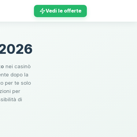
Vedi le offerte
 2026
to
nei casinò
ente dopo la
o per te solo
zioni per
ibilità di