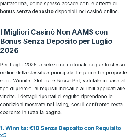
piattaforma, come spesso accade con le offerte di
bonus senza deposito
disponibili nei casinò online.
I Migliori Casinò Non AAMS con
Bonus Senza Deposito per Luglio
2026
Per Luglio 2026 la selezione editoriale segue lo stesso
ordine della classifica principale. Le prime tre proposte
sono Winnita, Slotoro e Bruce Bet, valutate in base al
tipo di premio, ai requisiti indicati e ai limiti applicati alle
vincite. I dettagli riportati di seguito riprendono le
condizioni mostrate nel listing, così il confronto resta
coerente in tutta la pagina.
1. Winnita: €10 Senza Deposito con Requisito
x5