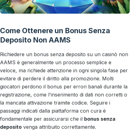
Come Ottenere un Bonus Senza
Deposito Non AAMS
Richiedere un bonus senza deposito su un casinò non
AAMS è generalmente un processo semplice e
veloce, ma richiede attenzione in ogni singola fase per
evitare di perdere il diritto alla promozione. Molti
giocatori perdono il bonus per errori banali durante la
registrazione, come l'inserimento di dati non corretti o
la mancata attivazione tramite codice. Seguire i
passaggi indicati dalla piattaforma con cura è
fondamentale per assicurarsi che il
bonus senza
deposito
venga attribuito correttamente.