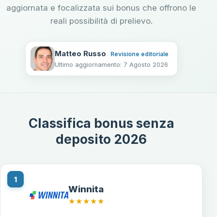
aggiornata e focalizzata sui bonus che offrono le
reali possibilità di prelievo.
Matteo Russo
Revisione editoriale
Ultimo aggiornamento: 7 Agosto 2026
Classifica bonus senza
deposito 2026
1
Winnita
★★★★★