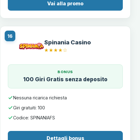
Vai alla promo
16
Spinania Casino
★★★★☆
BONUS
100 Giri Gratis senza deposito
Nessuna ricarica richiesta
Giri gratuiti: 100
Codice: SPINANIAFS
Dettagli bonus