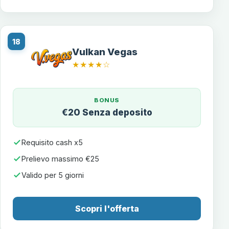
18
Vulkan Vegas
★★★★☆
BONUS
€20 Senza deposito
Requisito cash x5
Prelievo massimo €25
Valido per 5 giorni
Scopri l'offerta