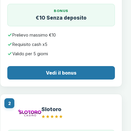
BONUS
€10 Senza deposito
Prelievo massimo €10
Requisito cash x5
Valido per 5 giorni
Vedi il bonus
2
Slotoro
★★★★★