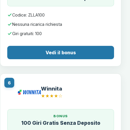
Codice: ZLLA100
Nessuna ricarica richiesta
Giri gratuiti: 100
Vedi il bonus
6
Winnita
★★★★☆
BONUS
100 Giri Gratis Senza Deposito