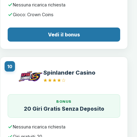
Nessuna ricarica richiesta
Gioco: Crown Coins
Vedi il bonus
10
Spinlander Casino
★★★★☆
BONUS
20 Giri Gratis Senza Deposito
Nessuna ricarica richiesta
Giri gratuiti: 20