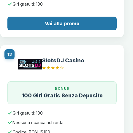
Giri gratuiti: 100
Vai alla promo
12
SlotsDJ Casino
★★★★☆
BONUS
100 Giri Gratis Senza Deposito
Giri gratuiti: 100
Nessuna ricarica richiesta
Codice: BONUS100