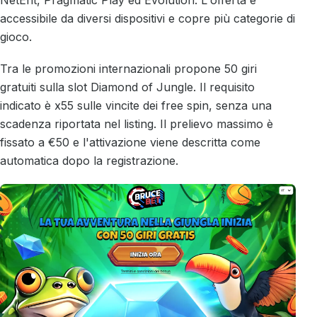
accessibile da diversi dispositivi e copre più categorie di
gioco.
Tra le promozioni internazionali propone 50 giri
gratuiti sulla slot Diamond of Jungle. Il requisito
indicato è x55 sulle vincite dei free spin, senza una
scadenza riportata nel listing. Il prelievo massimo è
fissato a €50 e l'attivazione viene descritta come
automatica dopo la registrazione.