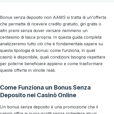
Bonus senza deposito non AAMS si tratta di un'offerta
che permette di ricevere credito gratuito, giri gratis o
altri premi senza dover versare nemmeno un
centesimo di tasca propria. In questa guida completa
analizzeremo tutto ciò che è fondamentale sapere su
questa tipologia di bonus: come funziona, in quali
casinò è disponibile, quali condizioni bisogna rispettare
per poterne beneficiare appieno e come trasformare
queste offerte in vincite reali.
Come Funziona un Bonus Senza
Deposito nei Casinò Online
Un bonus senza deposito è una promozione che il
casinò offre ai nuovi iscritti senza richiedere alcun