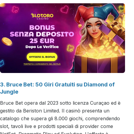
3. Bruce Bet: 50 Giri Gratuiti su Diamond of
Jungle
Bruce Bet opera dal 2023 sotto licenza Curaçao ed è
gestito da Beriston Limited. Il casinò presenta un
catalogo che supera gli 8.000 giochi, comprendendo
slot, tavoli live e prodotti speciali di provider come
NetEnt, Pragmatic Play ed Evolution. L'offerta è