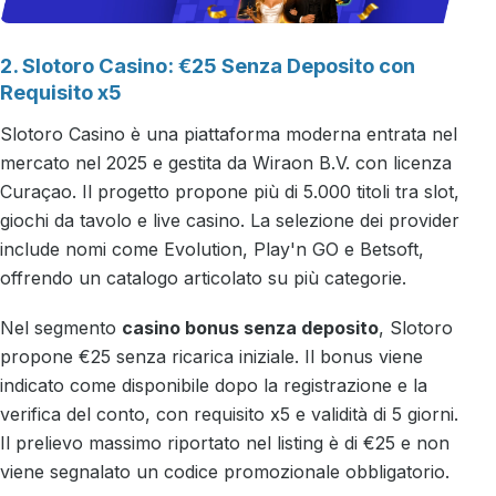
2. Slotoro Casino: €25 Senza Deposito con
Requisito x5
Slotoro Casino è una piattaforma moderna entrata nel
mercato nel 2025 e gestita da Wiraon B.V. con licenza
Curaçao. Il progetto propone più di 5.000 titoli tra slot,
giochi da tavolo e live casino. La selezione dei provider
include nomi come Evolution, Play'n GO e Betsoft,
offrendo un catalogo articolato su più categorie.
Nel segmento
casino bonus senza deposito
, Slotoro
propone €25 senza ricarica iniziale. Il bonus viene
indicato come disponibile dopo la registrazione e la
verifica del conto, con requisito x5 e validità di 5 giorni.
Il prelievo massimo riportato nel listing è di €25 e non
viene segnalato un codice promozionale obbligatorio.