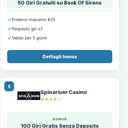
50 Giri Gratuiti su Book Of Sirens
Prelievo massimo €25
Requisito giri x3
Valido per 5 giorni
Dettagli bonus
5
Spinarium Casino
★★★★☆
BONUS
100 Giri Gratis Senza Deposito