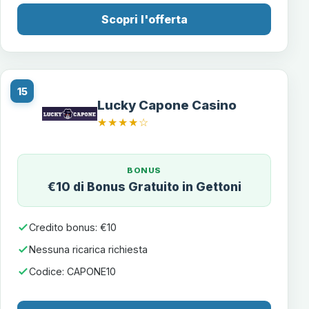
Scopri l'offerta
15
Lucky Capone Casino
★★★★☆
BONUS
€10 di Bonus Gratuito in Gettoni
Credito bonus: €10
Nessuna ricarica richiesta
Codice: CAPONE10