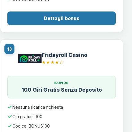
Dettagli bonus
13
Fridayroll Casino
★★★★☆
BONUS
100 Giri Gratis Senza Deposito
Nessuna ricarica richiesta
Giri gratuiti: 100
Codice: BONUS100