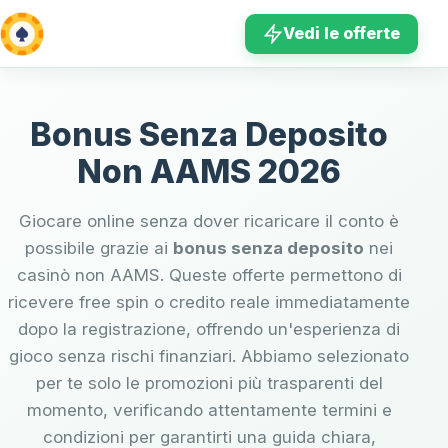
Vedi le offerte
Bonus Senza Deposito
Non AAMS 2026
Giocare online senza dover ricaricare il conto è
possibile grazie ai
bonus senza deposito
nei
casinò non AAMS. Queste offerte permettono di
ricevere free spin o credito reale immediatamente
dopo la registrazione, offrendo un'esperienza di
gioco senza rischi finanziari. Abbiamo selezionato
per te solo le promozioni più trasparenti del
momento, verificando attentamente termini e
condizioni per garantirti una guida chiara,