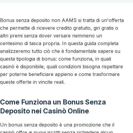
Bonus senza deposito non AAMS si tratta di un'offerta
che permette di ricevere credito gratuito, giri gratis o
altri premi senza dover versare nemmeno un
centesimo di tasca propria. In questa guida completa
analizzeremo tutto ciò che è fondamentale sapere su
questa tipologia di bonus: come funziona, in quali
casinò è disponibile, quali condizioni bisogna rispettare
per poterne beneficiare appieno e come trasformare
queste offerte in vincite reali.
Come Funziona un Bonus Senza
Deposito nei Casinò Online
Un bonus senza deposito è una promozione che il
casinò offre ai nuovi iscritti senza richiedere alcun