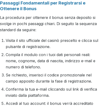
Passaggi Fondamentali per Registrarsi e
Ottenere il Bonus
La procedura per ottenere il bonus senza deposito si
svolge in pochi passaggi chiari. Di seguito la sequenza
standard da seguire:
Visita il sito ufficiale del casinò prescelto e clicca sul
pulsante di registrazione.
Compila il modulo con i tuoi dati personali reali:
nome, cognome, data di nascita, indirizzo e-mail e
numero di telefono.
Se richiesto, inserisci il codice promozionale nel
campo apposito durante la fase di registrazione.
Conferma la tua e-mail cliccando sul link di verifica
inviato dalla piattaforma.
Accedi al tuo account: il bonus verrà accreditato