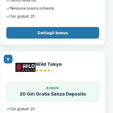
Gioco: Area 69
Nessuna ricarica richiesta
Giri gratuiti: 20
Dettagli bonus
9
Wild Tokyo
★★★★☆
BONUS
20 Giri Gratis Senza Deposito
Giri gratuiti: 20