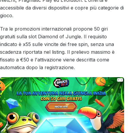
accessibile da diversi dispositivi e copre più categorie di
gioco.
Tra le promozioni internazionali propone 50 giri
gratuiti sulla slot Diamond of Jungle. Il requisito
indicato è x55 sulle vincite dei free spin, senza una
scadenza riportata nel listing. Il prelievo massimo è
fissato a €50 e l'attivazione viene descritta come
automatica dopo la registrazione.