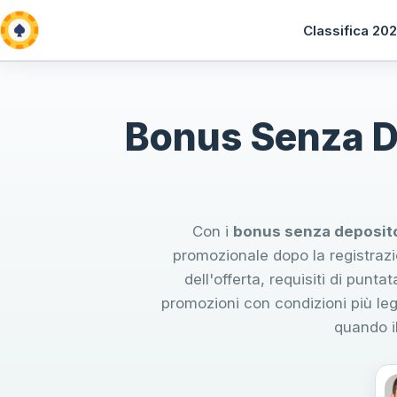
Classifica 20
Bonus Senza D
Con i
bonus senza deposit
promozionale dopo la registrazi
dell'offerta, requisiti di punt
promozioni con condizioni più leg
quando i