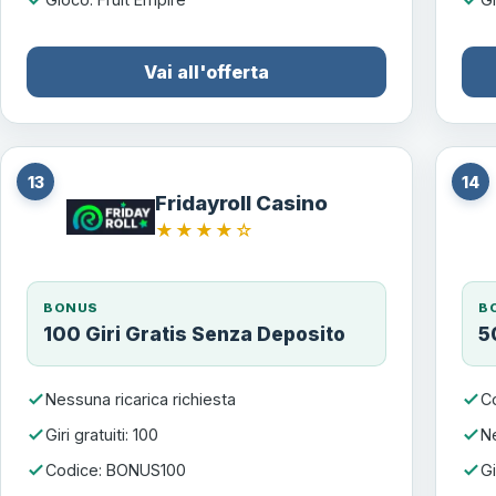
Vai all'offerta
13
14
Fridayroll Casino
★★★★☆
BONUS
B
100 Giri Gratis Senza Deposito
5
Nessuna ricarica richiesta
C
Giri gratuiti: 100
Ne
Codice: BONUS100
Gi