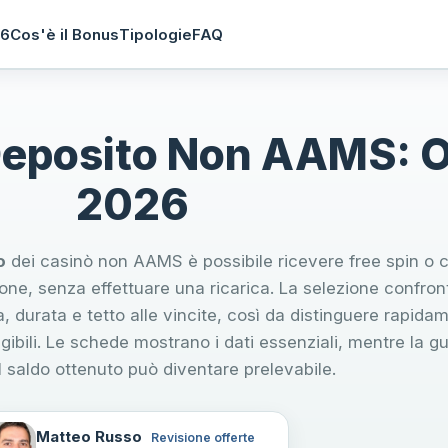
26
Cos'è il Bonus
Tipologie
FAQ
eposito Non AAMS: O
2026
o
dei casinò non AAMS è possibile ricevere free spin o c
one, senza effettuare una ricarica. La selezione confron
ata, durata e tetto alle vincite, così da distinguere rapida
gibili. Le schede mostrano i dati essenziali, mentre la g
l saldo ottenuto può diventare prelevabile.
Matteo Russo
Revisione offerte