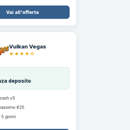
Vai all'offerta
Vulkan Vegas
★★★★☆
za deposito
 cash x5
 massimo €25
 5 giorni