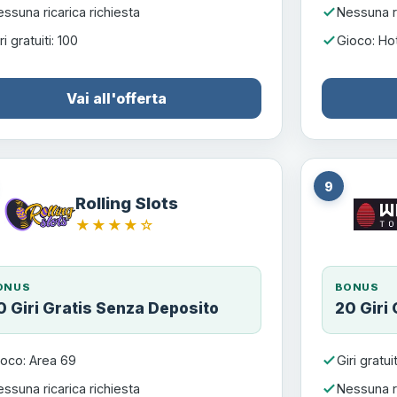
ssuna ricarica richiesta
Nessuna ri
ri gratuiti: 100
Gioco: Ho
Vai all'offerta
9
Rolling Slots
★★★★☆
ONUS
BONUS
0 Giri Gratis Senza Deposito
20 Giri
ioco: Area 69
Giri gratuit
ssuna ricarica richiesta
Nessuna ri