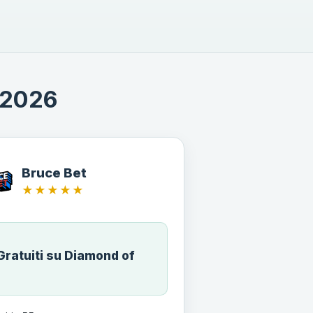
 2026
Bruce Bet
★★★★★
Gratuiti su Diamond of