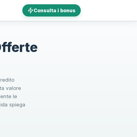
Consulta i bonus
fferte
redito
ta valore
mente le
uida spiega