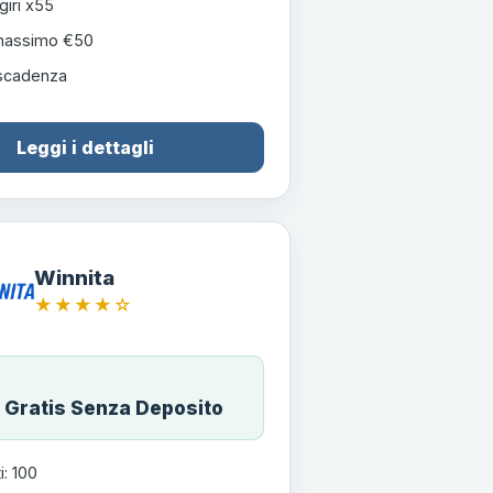
giri x55
 massimo €50
scadenza
Leggi i dettagli
Winnita
★★★★☆
i Gratis Senza Deposito
i: 100