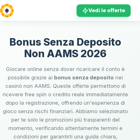
Vedi le offerte
Bonus Senza Deposito
Non AAMS 2026
Giocare online senza dover ricaricare il conto è
possibile grazie ai
bonus senza deposito
nei
casinò non AAMS. Queste offerte permettono di
ricevere free spin o credito reale immediatamente
dopo la registrazione, offrendo un'esperienza di
gioco senza rischi finanziari. Abbiamo selezionato
per te solo le promozioni più trasparenti del
momento, verificando attentamente termini e
condizioni per garantirti una guida chiara,