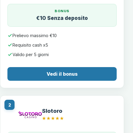
BONUS
€10 Senza deposito
Prelievo massimo €10
Requisito cash x5
Valido per 5 giorni
Vedi il bonus
2
Slotoro
★★★★★