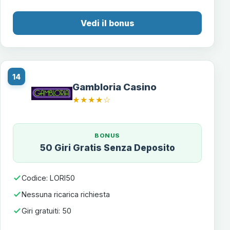
Vedi il bonus
14
Gambloria Casino
★★★★☆
BONUS
50 Giri Gratis Senza Deposito
Codice: LORI50
Nessuna ricarica richiesta
Giri gratuiti: 50