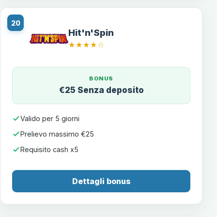
20
Hit'n'Spin
★★★★☆
BONUS
€25 Senza deposito
Valido per 5 giorni
Prelievo massimo €25
Requisito cash x5
Dettagli bonus