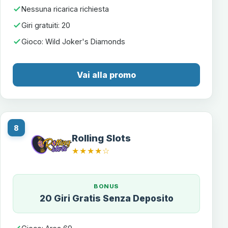
Nessuna ricarica richiesta
Giri gratuiti: 20
Gioco: Wild Joker's Diamonds
Vai alla promo
8
Rolling Slots
★★★★☆
BONUS
20 Giri Gratis Senza Deposito