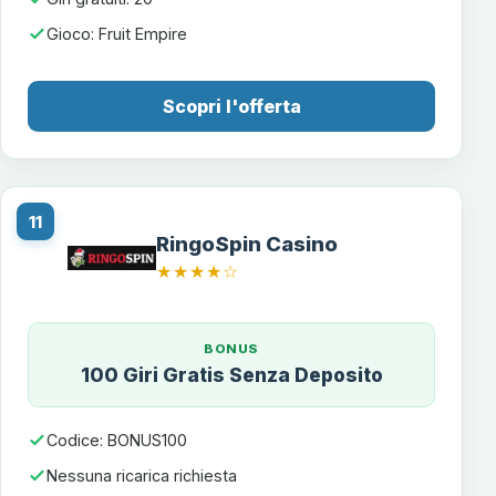
Gioco: Fruit Empire
Scopri l'offerta
11
RingoSpin Casino
★★★★☆
BONUS
100 Giri Gratis Senza Deposito
Codice: BONUS100
Nessuna ricarica richiesta