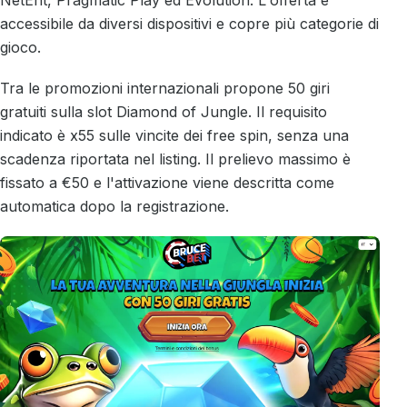
accessibile da diversi dispositivi e copre più categorie di
gioco.
Tra le promozioni internazionali propone 50 giri
gratuiti sulla slot Diamond of Jungle. Il requisito
indicato è x55 sulle vincite dei free spin, senza una
scadenza riportata nel listing. Il prelievo massimo è
fissato a €50 e l'attivazione viene descritta come
automatica dopo la registrazione.