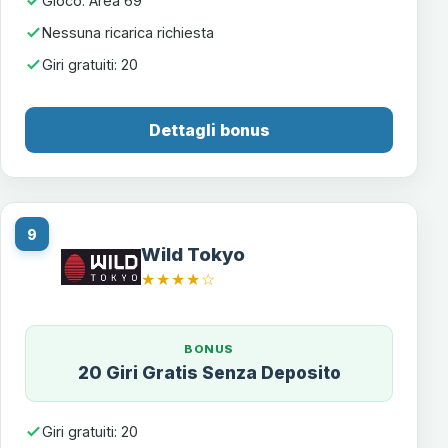
Gioco: Area 69
Nessuna ricarica richiesta
Giri gratuiti: 20
Dettagli bonus
9
Wild Tokyo
★★★★☆
BONUS
20 Giri Gratis Senza Deposito
Giri gratuiti: 20