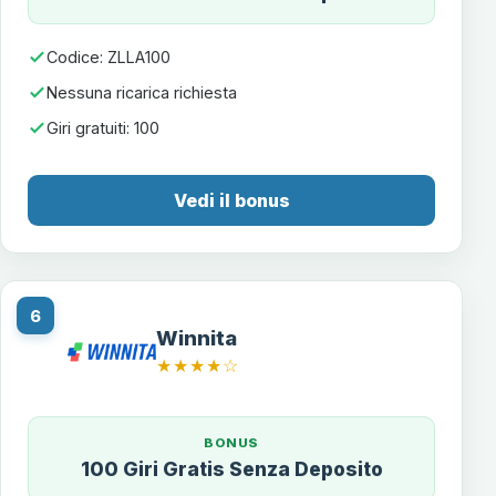
Codice: ZLLA100
Nessuna ricarica richiesta
Giri gratuiti: 100
Vedi il bonus
6
Winnita
★★★★☆
BONUS
100 Giri Gratis Senza Deposito