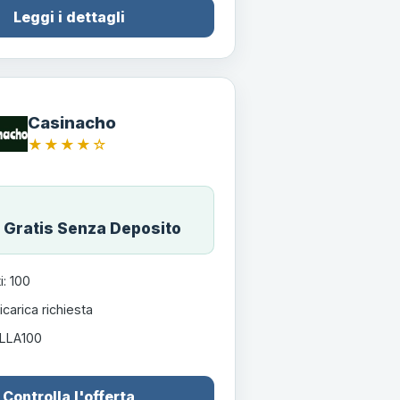
Leggi i dettagli
Casinacho
★★★★☆
i Gratis Senza Deposito
i: 100
carica richiesta
ILLA100
Controlla l'offerta