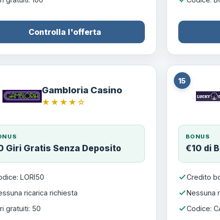
Controlla l'offerta
15
Gambloria Casino
★★★★☆
ONUS
BONUS
0 Giri Gratis Senza Deposito
€10 di B
odice: LORI50
Credito b
ssuna ricarica richiesta
Nessuna ri
ri gratuiti: 50
Codice: 