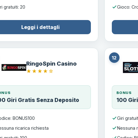
ri gratuiti: 20
Gioco: Cr
Leggi i dettagli
12
RingoSpin Casino
★★★★☆
ONUS
BONUS
00 Giri Gratis Senza Deposito
100 Gir
odice: BONUS100
Giri gratuit
ssuna ricarica richiesta
Nessuna ri
ri gratuiti: 100
Codice: 