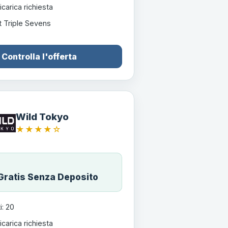
carica richiesta
t Triple Sevens
Controlla l'offerta
Wild Tokyo
★★★★☆
 Gratis Senza Deposito
i: 20
carica richiesta