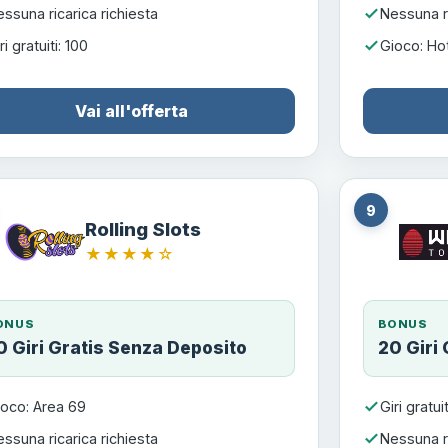
ssuna ricarica richiesta
Nessuna ri
ri gratuiti: 100
Gioco: Ho
Vai all'offerta
9
Rolling Slots
★★★★☆
ONUS
BONUS
0 Giri Gratis Senza Deposito
20 Giri
ioco: Area 69
Giri gratuit
ssuna ricarica richiesta
Nessuna ri