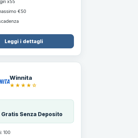
giri x55
 massimo €50
scadenza
Leggi i dettagli
Winnita
★★★★☆
i Gratis Senza Deposito
i: 100