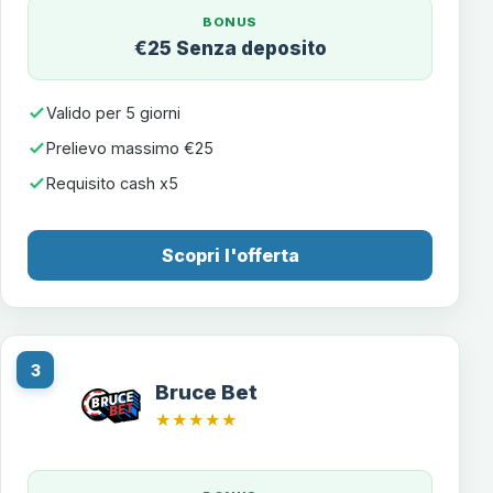
BONUS
€25 Senza deposito
Valido per 5 giorni
Prelievo massimo €25
Requisito cash x5
Scopri l'offerta
3
Bruce Bet
★★★★★