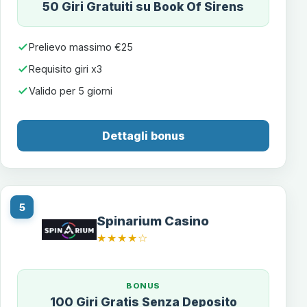
50 Giri Gratuiti su Book Of Sirens
Prelievo massimo €25
Requisito giri x3
Valido per 5 giorni
Dettagli bonus
5
Spinarium Casino
★★★★☆
BONUS
100 Giri Gratis Senza Deposito