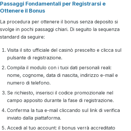
Passaggi Fondamentali per Registrarsi e
Ottenere il Bonus
La procedura per ottenere il bonus senza deposito si
svolge in pochi passaggi chiari. Di seguito la sequenza
standard da seguire:
Visita il sito ufficiale del casinò prescelto e clicca sul
pulsante di registrazione.
Compila il modulo con i tuoi dati personali reali:
nome, cognome, data di nascita, indirizzo e-mail e
numero di telefono.
Se richiesto, inserisci il codice promozionale nel
campo apposito durante la fase di registrazione.
Conferma la tua e-mail cliccando sul link di verifica
inviato dalla piattaforma.
Accedi al tuo account: il bonus verrà accreditato