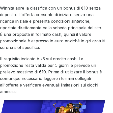
Winnita apre la classifica con un bonus di €10 senza
deposito. L'offerta consente di iniziare senza una
ricarica iniziale e presenta condizioni sintetiche,
riportate direttamente nella scheda principale del sito.
È una proposta in formato cash, quindi il valore
promozionale è espresso in euro anziché in giri gratuiti
su una slot specifica.
Il requisito indicato è x5 sul credito cash. La
promozione resta valida per 5 giorni e prevede un
prelievo massimo di €10. Prima di utilizzare il bonus è
comunque necessario leggere i termini collegati
all'offerta e verificare eventuali limitazioni sui giochi
ammessi.