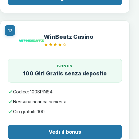
17
WinBeatz Casino
★★★★☆
BONUS
100 Giri Gratis senza deposito
Codice: 100SPINS4
Nessuna ricarica richiesta
Giri gratuiti: 100
Vedi il bonus