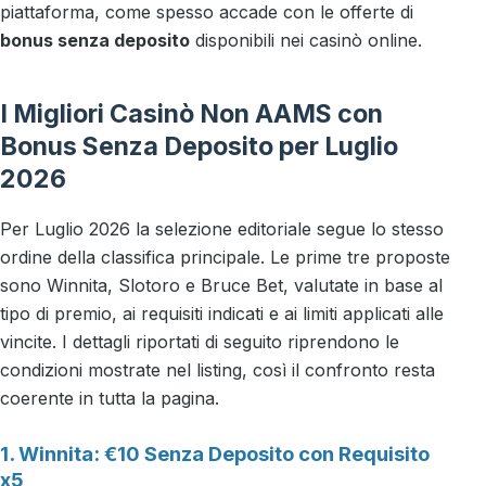
piattaforma, come spesso accade con le offerte di
bonus senza deposito
disponibili nei casinò online.
I Migliori Casinò Non AAMS con
Bonus Senza Deposito per Luglio
2026
Per Luglio 2026 la selezione editoriale segue lo stesso
ordine della classifica principale. Le prime tre proposte
sono Winnita, Slotoro e Bruce Bet, valutate in base al
tipo di premio, ai requisiti indicati e ai limiti applicati alle
vincite. I dettagli riportati di seguito riprendono le
condizioni mostrate nel listing, così il confronto resta
coerente in tutta la pagina.
1. Winnita: €10 Senza Deposito con Requisito
x5