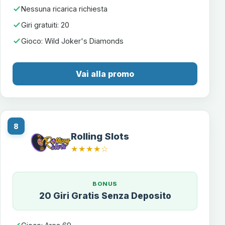
Nessuna ricarica richiesta
Giri gratuiti: 20
Gioco: Wild Joker's Diamonds
Vai alla promo
8
Rolling Slots
★★★★☆
BONUS
20 Giri Gratis Senza Deposito