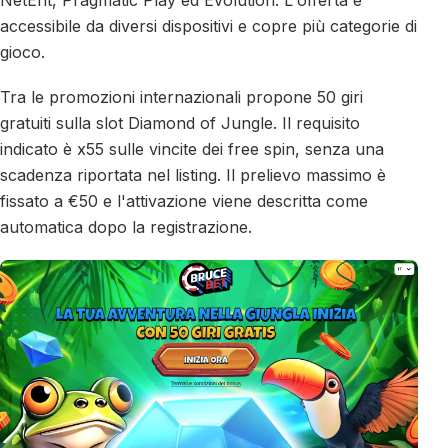
accessibile da diversi dispositivi e copre più categorie di
gioco.
Tra le promozioni internazionali propone 50 giri
gratuiti sulla slot Diamond of Jungle. Il requisito
indicato è x55 sulle vincite dei free spin, senza una
scadenza riportata nel listing. Il prelievo massimo è
fissato a €50 e l'attivazione viene descritta come
automatica dopo la registrazione.