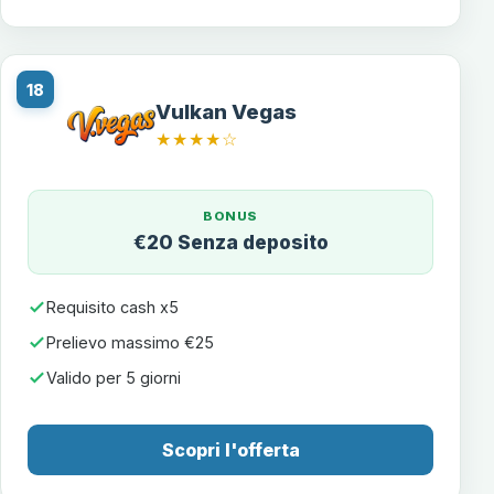
18
Vulkan Vegas
★★★★☆
BONUS
€20 Senza deposito
Requisito cash x5
Prelievo massimo €25
Valido per 5 giorni
Scopri l'offerta