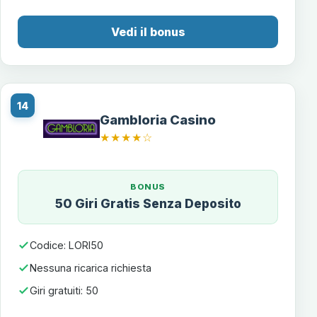
Vedi il bonus
14
Gambloria Casino
★★★★☆
BONUS
50 Giri Gratis Senza Deposito
Codice: LORI50
Nessuna ricarica richiesta
Giri gratuiti: 50