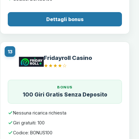
Dettagli bonus
13
Fridayroll Casino
★★★★☆
BONUS
100 Giri Gratis Senza Deposito
Nessuna ricarica richiesta
Giri gratuiti: 100
Codice: BONUS100