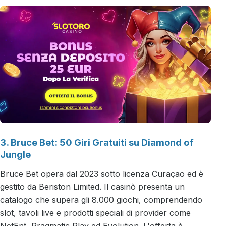
3. Bruce Bet: 50 Giri Gratuiti su Diamond of
Jungle
Bruce Bet opera dal 2023 sotto licenza Curaçao ed è
gestito da Beriston Limited. Il casinò presenta un
catalogo che supera gli 8.000 giochi, comprendendo
slot, tavoli live e prodotti speciali di provider come
NetEnt, Pragmatic Play ed Evolution. L'offerta è