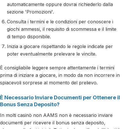
automaticamente oppure dovrai richiederlo dalla
sezione 'Promozioni'.
Consulta i termini e le condizioni per conoscere i
giochi ammessi, il requisito di scommessa e il limite
di tempo disponibile.
Inizia a giocare rispettando le regole indicate per
poter eventualmente prelevare le vincite.
È consigliabile leggere sempre attentamente i termini
prima di iniziare a giocare, in modo da non incorrere in
spiacevoli sorprese al momento del prelievo.
È Necessario Inviare Documenti per Ottenere il
Bonus Senza Deposito?
In molti casinò non AAMS non è necessario inviare
documenti per ricevere il bonus senza deposito,