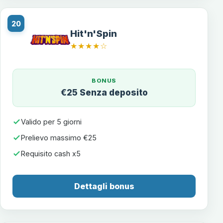
20
Hit'n'Spin
★★★★☆
BONUS
€25 Senza deposito
Valido per 5 giorni
Prelievo massimo €25
Requisito cash x5
Dettagli bonus