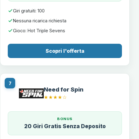
Giri gratuiti: 100
Nessuna ricarica richiesta
Gioco: Hot Triple Sevens
Scopri l'offerta
7
Need for Spin
★★★★☆
BONUS
20 Giri Gratis Senza Deposito