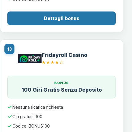
Dettagli bonus
13
Fridayroll Casino
★★★★☆
BONUS
100 Giri Gratis Senza Deposito
Nessuna ricarica richiesta
Giri gratuiti: 100
Codice: BONUS100