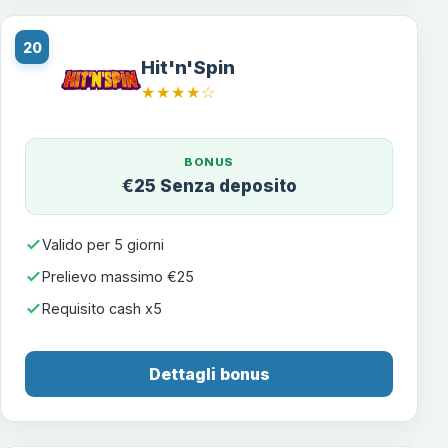
20
Hit'n'Spin
★★★★☆
BONUS
€25 Senza deposito
Valido per 5 giorni
Prelievo massimo €25
Requisito cash x5
Dettagli bonus