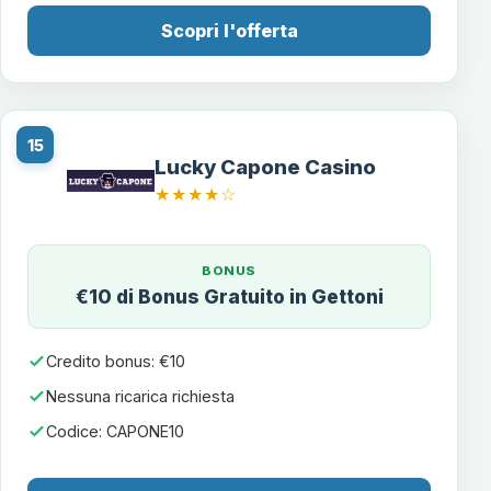
Scopri l'offerta
15
Lucky Capone Casino
★★★★☆
BONUS
€10 di Bonus Gratuito in Gettoni
Credito bonus: €10
Nessuna ricarica richiesta
Codice: CAPONE10