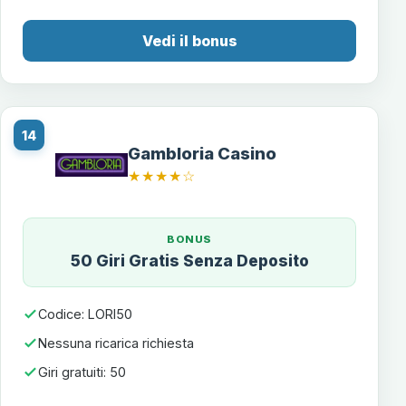
Vedi il bonus
14
Gambloria Casino
★★★★☆
BONUS
50 Giri Gratis Senza Deposito
Codice: LORI50
Nessuna ricarica richiesta
Giri gratuiti: 50