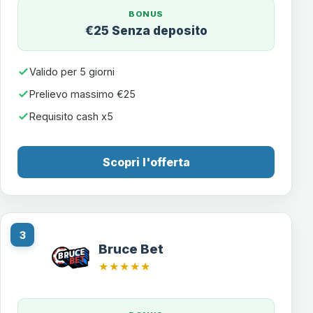
BONUS
€25 Senza deposito
Valido per 5 giorni
Prelievo massimo €25
Requisito cash x5
Scopri l'offerta
3
Bruce Bet
★★★★★