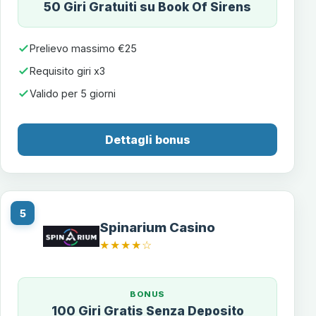
50 Giri Gratuiti su Book Of Sirens
Prelievo massimo €25
Requisito giri x3
Valido per 5 giorni
Dettagli bonus
5
Spinarium Casino
★★★★☆
BONUS
100 Giri Gratis Senza Deposito