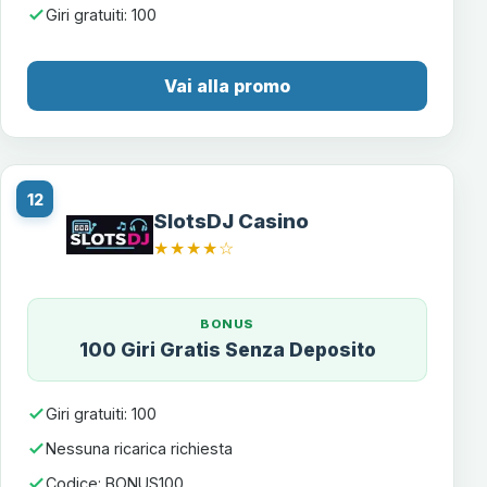
Giri gratuiti: 100
Vai alla promo
12
SlotsDJ Casino
★★★★☆
BONUS
100 Giri Gratis Senza Deposito
Giri gratuiti: 100
Nessuna ricarica richiesta
Codice: BONUS100