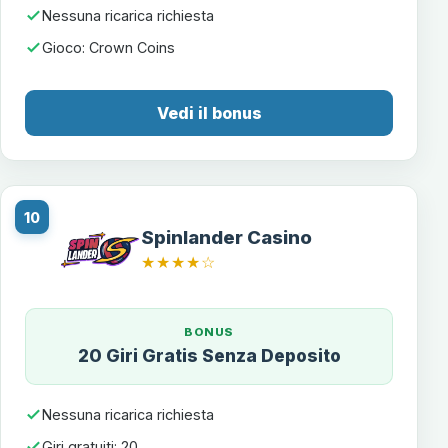
Nessuna ricarica richiesta
Gioco: Crown Coins
Vedi il bonus
10
Spinlander Casino
★★★★☆
BONUS
20 Giri Gratis Senza Deposito
Nessuna ricarica richiesta
Giri gratuiti: 20