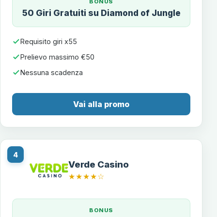
BONUS
50 Giri Gratuiti su Diamond of Jungle
Requisito giri x55
Prelievo massimo €50
Nessuna scadenza
Vai alla promo
4
Verde Casino
★★★★☆
BONUS