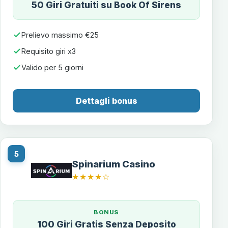
50 Giri Gratuiti su Book Of Sirens
Prelievo massimo €25
Requisito giri x3
Valido per 5 giorni
Dettagli bonus
5
Spinarium Casino
★★★★☆
BONUS
100 Giri Gratis Senza Deposito