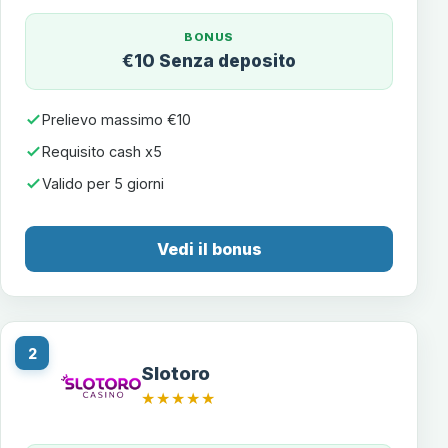
BONUS
€10 Senza deposito
Prelievo massimo €10
Requisito cash x5
Valido per 5 giorni
Vedi il bonus
2
Slotoro
★★★★★