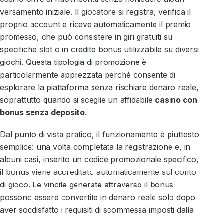
versamento iniziale. Il giocatore si registra, verifica il
proprio account e riceve automaticamente il premio
promesso, che può consistere in giri gratuiti su
specifiche slot o in credito bonus utilizzabile su diversi
giochi. Questa tipologia di promozione è
particolarmente apprezzata perché consente di
esplorare la piattaforma senza rischiare denaro reale,
soprattutto quando si sceglie un affidabile
casino con
bonus senza deposito
.
Dal punto di vista pratico, il funzionamento è piuttosto
semplice: una volta completata la registrazione e, in
alcuni casi, inserito un codice promozionale specifico,
il bonus viene accreditato automaticamente sul conto
di gioco. Le vincite generate attraverso il bonus
possono essere convertite in denaro reale solo dopo
aver soddisfatto i requisiti di scommessa imposti dalla