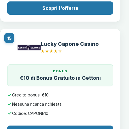
Scopri l'offerta
15
Lucky Capone Casino
★★★★☆
BONUS
€10 di Bonus Gratuito in Gettoni
Credito bonus: €10
Nessuna ricarica richiesta
Codice: CAPONE10