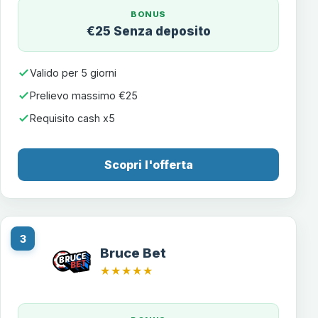
BONUS
€25 Senza deposito
Valido per 5 giorni
Prelievo massimo €25
Requisito cash x5
Scopri l'offerta
3
Bruce Bet
★★★★★