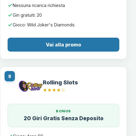
Nessuna ricarica richiesta
Giri gratuiti: 20
Gioco: Wild Joker's Diamonds
Vai alla promo
8
Rolling Slots
★★★★☆
BONUS
20 Giri Gratis Senza Deposito