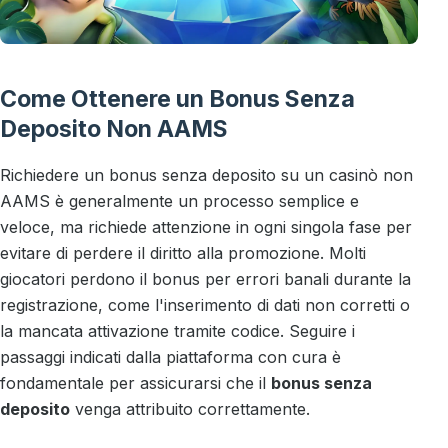
Come Ottenere un Bonus Senza
Deposito Non AAMS
Richiedere un bonus senza deposito su un casinò non
AAMS è generalmente un processo semplice e
veloce, ma richiede attenzione in ogni singola fase per
evitare di perdere il diritto alla promozione. Molti
giocatori perdono il bonus per errori banali durante la
registrazione, come l'inserimento di dati non corretti o
la mancata attivazione tramite codice. Seguire i
passaggi indicati dalla piattaforma con cura è
fondamentale per assicurarsi che il
bonus senza
deposito
venga attribuito correttamente.