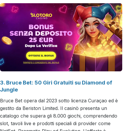
3. Bruce Bet: 50 Giri Gratuiti su Diamond of
Jungle
Bruce Bet opera dal 2023 sotto licenza Curaçao ed è
gestito da Beriston Limited. Il casinò presenta un
catalogo che supera gli 8.000 giochi, comprendendo
slot, tavoli live e prodotti speciali di provider come
NetEnt, Pragmatic Play ed Evolution. L'offerta è