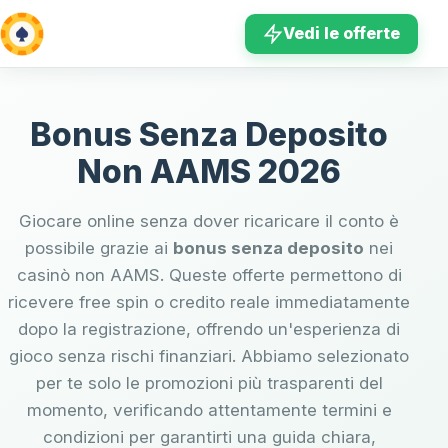
Vedi le offerte
Bonus Senza Deposito
Non AAMS 2026
Giocare online senza dover ricaricare il conto è
possibile grazie ai
bonus senza deposito
nei
casinò non AAMS. Queste offerte permettono di
ricevere free spin o credito reale immediatamente
dopo la registrazione, offrendo un'esperienza di
gioco senza rischi finanziari. Abbiamo selezionato
per te solo le promozioni più trasparenti del
momento, verificando attentamente termini e
condizioni per garantirti una guida chiara,