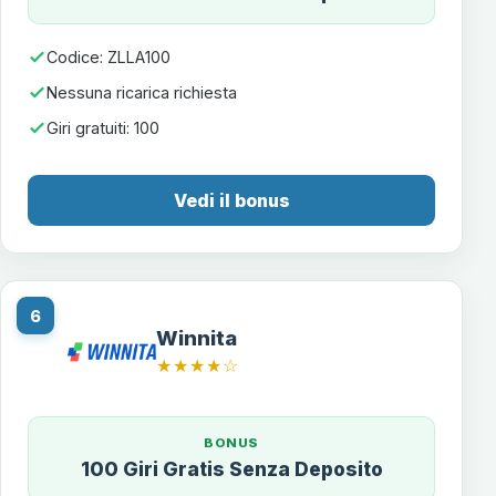
Codice: ZLLA100
Nessuna ricarica richiesta
Giri gratuiti: 100
Vedi il bonus
6
Winnita
★★★★☆
BONUS
100 Giri Gratis Senza Deposito