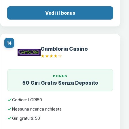
Vedi il bonus
14
Gambloria Casino
★★★★☆
BONUS
50 Giri Gratis Senza Deposito
Codice: LORI50
Nessuna ricarica richiesta
Giri gratuiti: 50