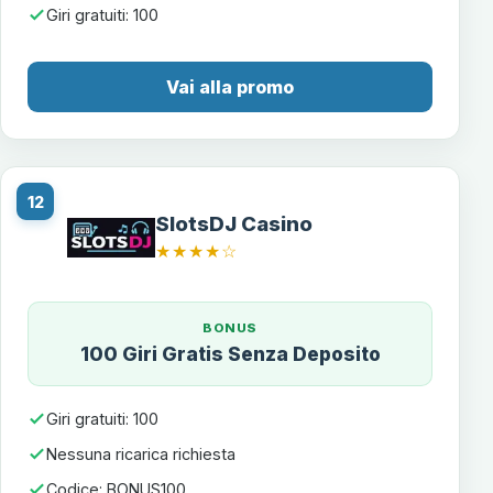
Giri gratuiti: 100
Vai alla promo
12
SlotsDJ Casino
★★★★☆
BONUS
100 Giri Gratis Senza Deposito
Giri gratuiti: 100
Nessuna ricarica richiesta
Codice: BONUS100