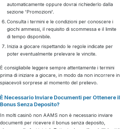
automaticamente oppure dovrai richiederlo dalla
sezione 'Promozioni'.
Consulta i termini e le condizioni per conoscere i
giochi ammessi, il requisito di scommessa e il limite
di tempo disponibile.
Inizia a giocare rispettando le regole indicate per
poter eventualmente prelevare le vincite.
È consigliabile leggere sempre attentamente i termini
prima di iniziare a giocare, in modo da non incorrere in
spiacevoli sorprese al momento del prelievo.
È Necessario Inviare Documenti per Ottenere il
Bonus Senza Deposito?
In molti casinò non AAMS non è necessario inviare
documenti per ricevere il bonus senza deposito,