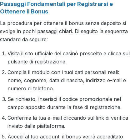
Passaggi Fondamentali per Registrarsi e
Ottenere il Bonus
La procedura per ottenere il bonus senza deposito si
svolge in pochi passaggi chiari. Di seguito la sequenza
standard da seguire:
Visita il sito ufficiale del casinò prescelto e clicca sul
pulsante di registrazione.
Compila il modulo con i tuoi dati personali reali:
nome, cognome, data di nascita, indirizzo e-mail e
numero di telefono.
Se richiesto, inserisci il codice promozionale nel
campo apposito durante la fase di registrazione.
Conferma la tua e-mail cliccando sul link di verifica
inviato dalla piattaforma.
Accedi al tuo account: il bonus verrà accreditato