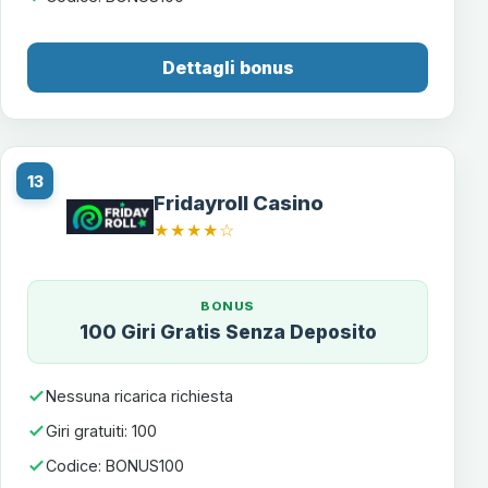
Dettagli bonus
13
Fridayroll Casino
★★★★☆
BONUS
100 Giri Gratis Senza Deposito
Nessuna ricarica richiesta
Giri gratuiti: 100
Codice: BONUS100