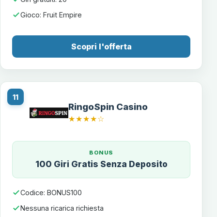
Gioco: Fruit Empire
Scopri l'offerta
11
RingoSpin Casino
★★★★☆
BONUS
100 Giri Gratis Senza Deposito
Codice: BONUS100
Nessuna ricarica richiesta