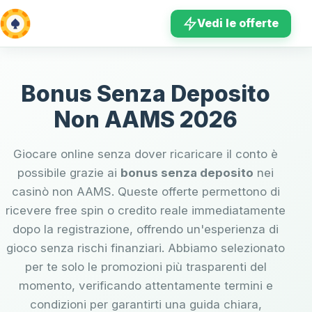
Vedi le offerte
Bonus Senza Deposito
Non AAMS 2026
Giocare online senza dover ricaricare il conto è
possibile grazie ai
bonus senza deposito
nei
casinò non AAMS. Queste offerte permettono di
ricevere free spin o credito reale immediatamente
dopo la registrazione, offrendo un'esperienza di
gioco senza rischi finanziari. Abbiamo selezionato
per te solo le promozioni più trasparenti del
momento, verificando attentamente termini e
condizioni per garantirti una guida chiara,