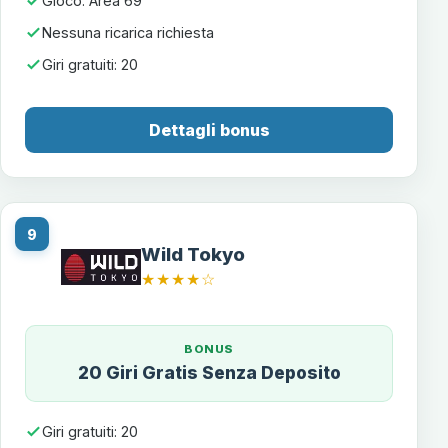
Gioco: Area 69
Nessuna ricarica richiesta
Giri gratuiti: 20
Dettagli bonus
9
Wild Tokyo
★★★★☆
BONUS
20 Giri Gratis Senza Deposito
Giri gratuiti: 20