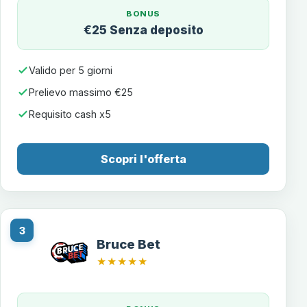
BONUS
€25 Senza deposito
Valido per 5 giorni
Prelievo massimo €25
Requisito cash x5
Scopri l'offerta
3
Bruce Bet
★★★★★