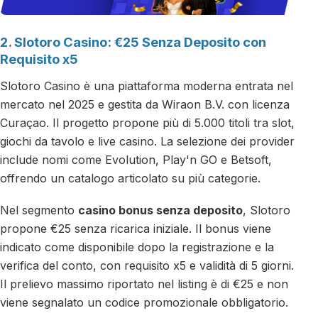
2. Slotoro Casino: €25 Senza Deposito con
Requisito x5
Slotoro Casino è una piattaforma moderna entrata nel
mercato nel 2025 e gestita da Wiraon B.V. con licenza
Curaçao. Il progetto propone più di 5.000 titoli tra slot,
giochi da tavolo e live casino. La selezione dei provider
include nomi come Evolution, Play'n GO e Betsoft,
offrendo un catalogo articolato su più categorie.
Nel segmento
casino bonus senza deposito
, Slotoro
propone €25 senza ricarica iniziale. Il bonus viene
indicato come disponibile dopo la registrazione e la
verifica del conto, con requisito x5 e validità di 5 giorni.
Il prelievo massimo riportato nel listing è di €25 e non
viene segnalato un codice promozionale obbligatorio.