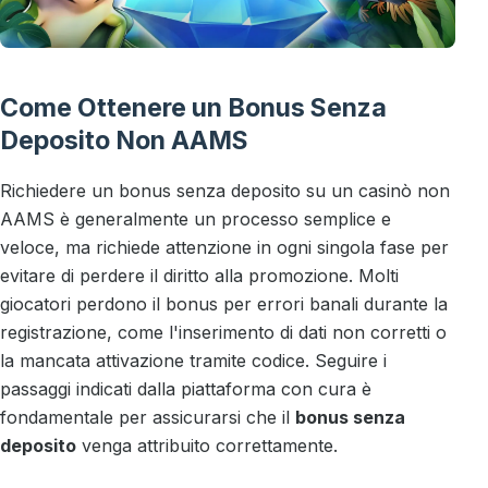
Come Ottenere un Bonus Senza
Deposito Non AAMS
Richiedere un bonus senza deposito su un casinò non
AAMS è generalmente un processo semplice e
veloce, ma richiede attenzione in ogni singola fase per
evitare di perdere il diritto alla promozione. Molti
giocatori perdono il bonus per errori banali durante la
registrazione, come l'inserimento di dati non corretti o
la mancata attivazione tramite codice. Seguire i
passaggi indicati dalla piattaforma con cura è
fondamentale per assicurarsi che il
bonus senza
deposito
venga attribuito correttamente.